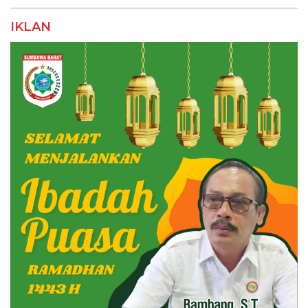
IKLAN