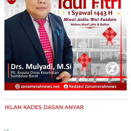
IKLAN KADES DASAN ANYAR