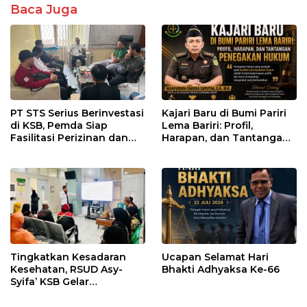
Baca Juga
PT STS Serius Berinvestasi
Kajari Baru di Bumi Pariri
di KSB, Pemda Siap
Lema Bariri: Profil,
Fasilitasi Perizinan dan
Harapan, dan Tantangan
Pastikan Kepatuhan
Penegakan Hukum
Regulasi
Tingkatkan Kesadaran
Ucapan Selamat Hari
Kesehatan, RSUD Asy-
Bhakti Adhyaksa Ke-66
Syifa’ KSB Gelar
Penyuluhan Diabetes
Melitus pada Lansia