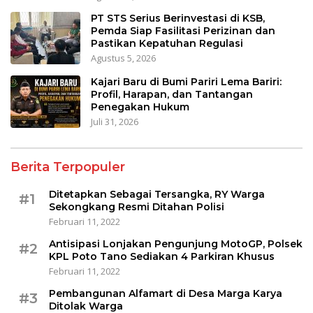
PT STS Serius Berinvestasi di KSB,
Pemda Siap Fasilitasi Perizinan dan
Pastikan Kepatuhan Regulasi
Agustus 5, 2026
Kajari Baru di Bumi Pariri Lema Bariri:
Profil, Harapan, dan Tantangan
Penegakan Hukum
Juli 31, 2026
Berita Terpopuler
Ditetapkan Sebagai Tersangka, RY Warga
#1
Sekongkang Resmi Ditahan Polisi
Februari 11, 2022
Antisipasi Lonjakan Pengunjung MotoGP, Polsek
#2
KPL Poto Tano Sediakan 4 Parkiran Khusus
Februari 11, 2022
Pembangunan Alfamart di Desa Marga Karya
#3
Ditolak Warga