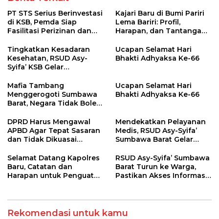
PT STS Serius Berinvestasi
Kajari Baru di Bumi Pariri
di KSB, Pemda Siap
Lema Bariri: Profil,
Fasilitasi Perizinan dan
Harapan, dan Tantangan
Pastikan Kepatuhan
Penegakan Hukum
Regulasi
Tingkatkan Kesadaran
Ucapan Selamat Hari
Kesehatan, RSUD Asy-
Bhakti Adhyaksa Ke-66
Syifa’ KSB Gelar
Penyuluhan Diabetes
Melitus pada Lansia
Mafia Tambang
Ucapan Selamat Hari
Menggerogoti Sumbawa
Bhakti Adhyaksa Ke-66
Barat, Negara Tidak Boleh
Kalah, Usut Pemodal
hingga WNA
DPRD Harus Mengawal
Mendekatkan Pelayanan
APBD Agar Tepat Sasaran
Medis, RSUD Asy-Syifa’
dan Tidak Dikuasai
Sumbawa Barat Gelar
Kepentingan Kelompok
Sosialisasi dan Edukasi
Tertentu
Kesehatan di Taliwang
Selamat Datang Kapolres
RSUD Asy-Syifa’ Sumbawa
Baru, Catatan dan
Barat Turun ke Warga,
Harapan untuk Penguatan
Pastikan Akses Informasi
Polres Sumbawa Barat
Kesehatan Transparan
Rekomendasi untuk kamu