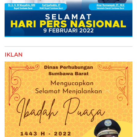
IKLAN