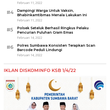
Februari 11, 2022
Dampingi Warga Untuk Vaksin,
#4
Bhabinkamtibmas Menala Lakukan Ini
Februari 11, 2022
Polsek Seteluk Berhasil Ringkus Pelaku
#5
Pencurian Puluhan Gram Emas
Februari 14, 2022
Polres Sumbawa Konsisten Terapkan Scan
#6
Barcode Peduli Lindungi
Februari 14, 2022
IKLAN DISKOMINFO KSB 1/4/22