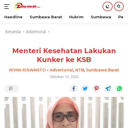
Haedline
Sumbawa Barat
Hukrim
Sumbawa
Peri
Langsung
Beranda
Advertorial
ke
konten
Menteri Kesehatan Lakukan
Kunker ke KSB
RIYAN KISWANTO
-
Advertorial
,
NTB
,
Sumbawa Barat
Oktober 13, 2022