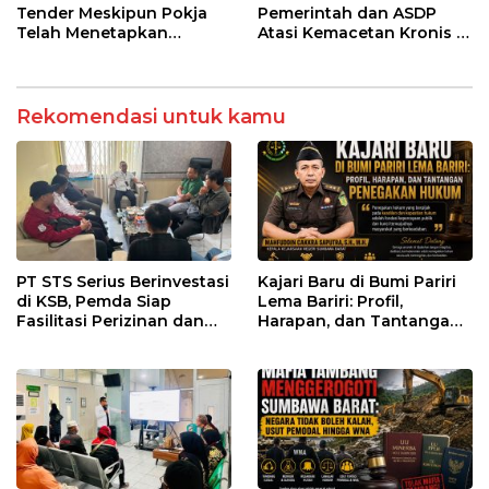
Tender Meskipun Pokja
Pemerintah dan ASDP
Telah Menetapkan
Atasi Kemacetan Kronis di
Pemenang
Pelabuhan Poto Tano
Rekomendasi untuk kamu
PT STS Serius Berinvestasi
Kajari Baru di Bumi Pariri
di KSB, Pemda Siap
Lema Bariri: Profil,
Fasilitasi Perizinan dan
Harapan, dan Tantangan
Pastikan Kepatuhan
Penegakan Hukum
Regulasi