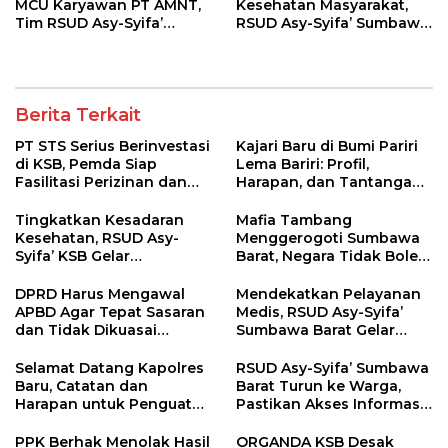
MCU Karyawan PT AMNT,
Kesehatan Masyarakat,
Tim RSUD Asy-Syifa’
RSUD Asy-Syifa’ Sumbawa
Kunjungi Buin Batu Clinic
Barat Gelar Sosialisasi dan
Penyuluhan Diabetes di
Kecamatan Seteluk
Berita Terkait
PT STS Serius Berinvestasi
Kajari Baru di Bumi Pariri
di KSB, Pemda Siap
Lema Bariri: Profil,
Fasilitasi Perizinan dan
Harapan, dan Tantangan
Pastikan Kepatuhan
Penegakan Hukum
Regulasi
Tingkatkan Kesadaran
Mafia Tambang
Kesehatan, RSUD Asy-
Menggerogoti Sumbawa
Syifa’ KSB Gelar
Barat, Negara Tidak Boleh
Penyuluhan Diabetes
Kalah, Usut Pemodal
Melitus pada Lansia
hingga WNA
DPRD Harus Mengawal
Mendekatkan Pelayanan
APBD Agar Tepat Sasaran
Medis, RSUD Asy-Syifa’
dan Tidak Dikuasai
Sumbawa Barat Gelar
Kepentingan Kelompok
Sosialisasi dan Edukasi
Tertentu
Kesehatan di Taliwang
Selamat Datang Kapolres
RSUD Asy-Syifa’ Sumbawa
Baru, Catatan dan
Barat Turun ke Warga,
Harapan untuk Penguatan
Pastikan Akses Informasi
Polres Sumbawa Barat
Kesehatan Transparan
PPK Berhak Menolak Hasil
ORGANDA KSB Desak