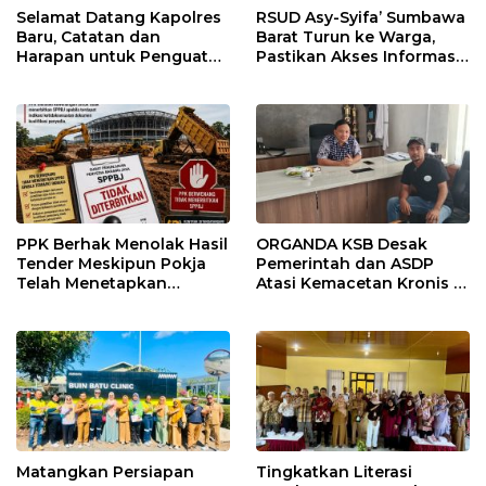
Selamat Datang Kapolres
RSUD Asy-Syifa’ Sumbawa
Baru, Catatan dan
Barat Turun ke Warga,
Harapan untuk Penguatan
Pastikan Akses Informasi
Polres Sumbawa Barat
Kesehatan Transparan
PPK Berhak Menolak Hasil
ORGANDA KSB Desak
Tender Meskipun Pokja
Pemerintah dan ASDP
Telah Menetapkan
Atasi Kemacetan Kronis di
Pemenang
Pelabuhan Poto Tano
Matangkan Persiapan
Tingkatkan Literasi