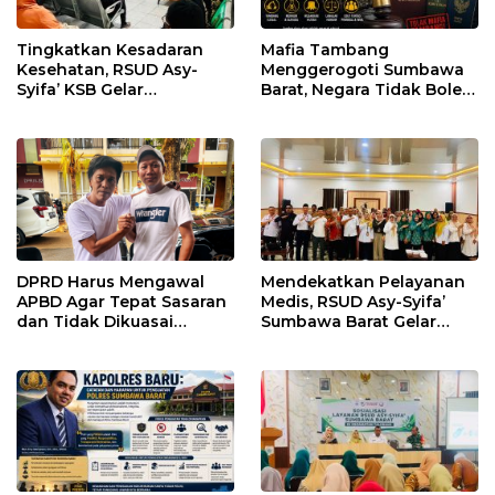
Tingkatkan Kesadaran
Mafia Tambang
Kesehatan, RSUD Asy-
Menggerogoti Sumbawa
Syifa’ KSB Gelar
Barat, Negara Tidak Boleh
Penyuluhan Diabetes
Kalah, Usut Pemodal
Melitus pada Lansia
hingga WNA
DPRD Harus Mengawal
Mendekatkan Pelayanan
APBD Agar Tepat Sasaran
Medis, RSUD Asy-Syifa’
dan Tidak Dikuasai
Sumbawa Barat Gelar
Kepentingan Kelompok
Sosialisasi dan Edukasi
Tertentu
Kesehatan di Taliwang