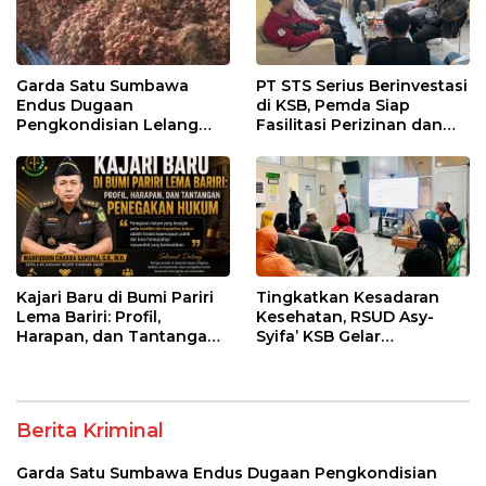
Garda Satu Sumbawa
PT STS Serius Berinvestasi
Endus Dugaan
di KSB, Pemda Siap
Pengkondisian Lelang
Fasilitasi Perizinan dan
dan Manipulasi Asal-Usul
Pastikan Kepatuhan
Benih Bawang Merah
Regulasi
senilai Rp 7,5 Miliar
Kajari Baru di Bumi Pariri
Tingkatkan Kesadaran
Lema Bariri: Profil,
Kesehatan, RSUD Asy-
Harapan, dan Tantangan
Syifa’ KSB Gelar
Penegakan Hukum
Penyuluhan Diabetes
Melitus pada Lansia
Berita Kriminal
Garda Satu Sumbawa Endus Dugaan Pengkondisian