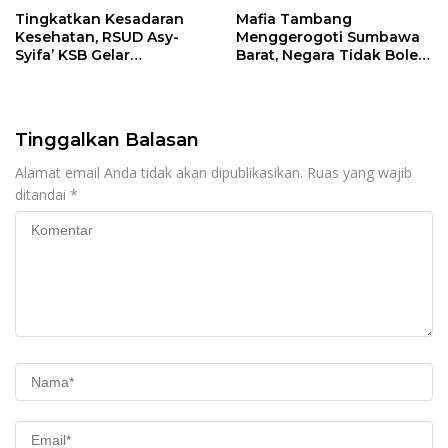
Tingkatkan Kesadaran
Mafia Tambang
Kesehatan, RSUD Asy-
Menggerogoti Sumbawa
Syifa’ KSB Gelar
Barat, Negara Tidak Boleh
Penyuluhan Diabetes
Kalah, Usut Pemodal
Melitus pada Lansia
hingga WNA
Tinggalkan Balasan
Alamat email Anda tidak akan dipublikasikan.
Ruas yang wajib
ditandai
*