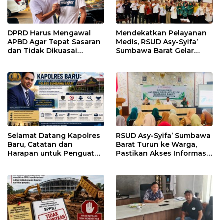
DPRD Harus Mengawal
Mendekatkan Pelayanan
APBD Agar Tepat Sasaran
Medis, RSUD Asy-Syifa’
dan Tidak Dikuasai
Sumbawa Barat Gelar
Kepentingan Kelompok
Sosialisasi dan Edukasi
Tertentu
Kesehatan di Taliwang
Selamat Datang Kapolres
RSUD Asy-Syifa’ Sumbawa
Baru, Catatan dan
Barat Turun ke Warga,
Harapan untuk Penguatan
Pastikan Akses Informasi
Polres Sumbawa Barat
Kesehatan Transparan