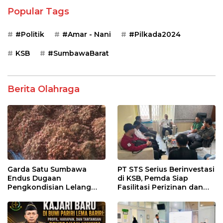
Popular Tags
#Politik
#Amar - Nani
#Pilkada2024
KSB
#SumbawaBarat
Berita Olahraga
Garda Satu Sumbawa
PT STS Serius Berinvestasi
Endus Dugaan
di KSB, Pemda Siap
Pengkondisian Lelang
Fasilitasi Perizinan dan
dan Manipulasi Asal-Usul
Pastikan Kepatuhan
Benih Bawang Merah
Regulasi
senilai Rp 7,5 Miliar