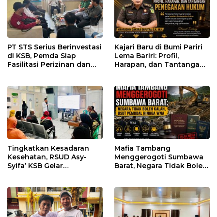
PT STS Serius Berinvestasi
Kajari Baru di Bumi Pariri
di KSB, Pemda Siap
Lema Bariri: Profil,
Fasilitasi Perizinan dan
Harapan, dan Tantangan
Pastikan Kepatuhan
Penegakan Hukum
Regulasi
Tingkatkan Kesadaran
Mafia Tambang
Kesehatan, RSUD Asy-
Menggerogoti Sumbawa
Syifa’ KSB Gelar
Barat, Negara Tidak Boleh
Penyuluhan Diabetes
Kalah, Usut Pemodal
Melitus pada Lansia
hingga WNA