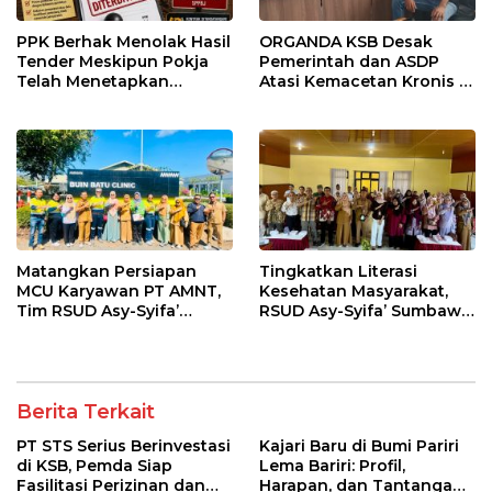
PPK Berhak Menolak Hasil
ORGANDA KSB Desak
Tender Meskipun Pokja
Pemerintah dan ASDP
Telah Menetapkan
Atasi Kemacetan Kronis di
Pemenang
Pelabuhan Poto Tano
Matangkan Persiapan
Tingkatkan Literasi
MCU Karyawan PT AMNT,
Kesehatan Masyarakat,
Tim RSUD Asy-Syifa’
RSUD Asy-Syifa’ Sumbawa
Kunjungi Buin Batu Clinic
Barat Gelar Sosialisasi dan
Penyuluhan Diabetes di
Kecamatan Seteluk
Berita Terkait
PT STS Serius Berinvestasi
Kajari Baru di Bumi Pariri
di KSB, Pemda Siap
Lema Bariri: Profil,
Fasilitasi Perizinan dan
Harapan, dan Tantangan