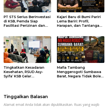
PT STS Serius Berinvestasi
Kajari Baru di Bumi Pariri
di KSB, Pemda Siap
Lema Bariri: Profil,
Fasilitasi Perizinan dan
Harapan, dan Tantangan
Pastikan Kepatuhan
Penegakan Hukum
Regulasi
Tingkatkan Kesadaran
Mafia Tambang
Kesehatan, RSUD Asy-
Menggerogoti Sumbawa
Syifa’ KSB Gelar
Barat, Negara Tidak Boleh
Penyuluhan Diabetes
Kalah, Usut Pemodal
Melitus pada Lansia
hingga WNA
Tinggalkan Balasan
Alamat email Anda tidak akan dipublikasikan.
Ruas yang wajib