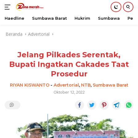
Haedline
Sumbawa Barat
Hukrim
Sumbawa
Peri
Langsung
Beranda
Advertorial
ke
konten
Jelang Pilkades Serentak,
Bupati Ingatkan Cakades Taat
Prosedur
RIYAN KISWANTO
-
Advertorial
,
NTB
,
Sumbawa Barat
Oktober 12, 2022