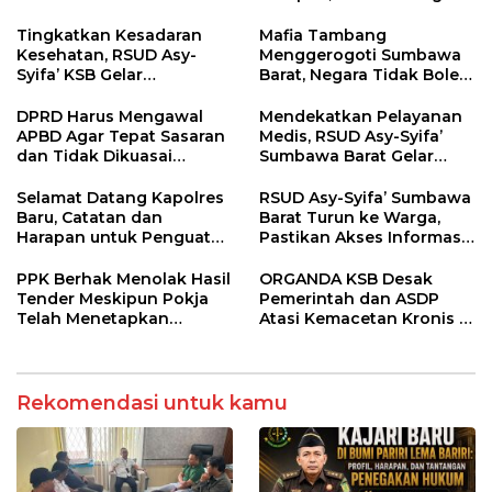
Pastikan Kepatuhan
Penegakan Hukum
Regulasi
Tingkatkan Kesadaran
Mafia Tambang
Kesehatan, RSUD Asy-
Menggerogoti Sumbawa
Syifa’ KSB Gelar
Barat, Negara Tidak Boleh
Penyuluhan Diabetes
Kalah, Usut Pemodal
Melitus pada Lansia
hingga WNA
DPRD Harus Mengawal
Mendekatkan Pelayanan
APBD Agar Tepat Sasaran
Medis, RSUD Asy-Syifa’
dan Tidak Dikuasai
Sumbawa Barat Gelar
Kepentingan Kelompok
Sosialisasi dan Edukasi
Tertentu
Kesehatan di Taliwang
Selamat Datang Kapolres
RSUD Asy-Syifa’ Sumbawa
Baru, Catatan dan
Barat Turun ke Warga,
Harapan untuk Penguatan
Pastikan Akses Informasi
Polres Sumbawa Barat
Kesehatan Transparan
PPK Berhak Menolak Hasil
ORGANDA KSB Desak
Tender Meskipun Pokja
Pemerintah dan ASDP
Telah Menetapkan
Atasi Kemacetan Kronis di
Pemenang
Pelabuhan Poto Tano
Rekomendasi untuk kamu