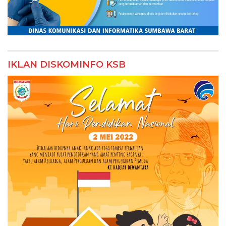
IKLAN DISKOMINFO KSB