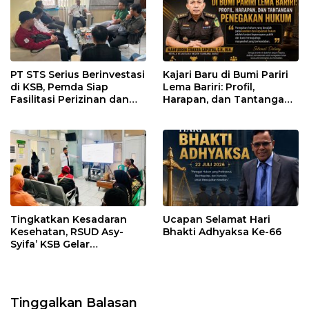
PT STS Serius Berinvestasi
Kajari Baru di Bumi Pariri
di KSB, Pemda Siap
Lema Bariri: Profil,
Fasilitasi Perizinan dan
Harapan, dan Tantangan
Pastikan Kepatuhan
Penegakan Hukum
Regulasi
Tingkatkan Kesadaran
Ucapan Selamat Hari
Kesehatan, RSUD Asy-
Bhakti Adhyaksa Ke-66
Syifa’ KSB Gelar
Penyuluhan Diabetes
Melitus pada Lansia
Tinggalkan Balasan