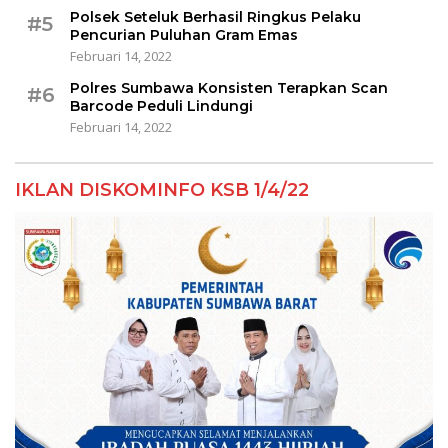
Polsek Seteluk Berhasil Ringkus Pelaku
#5
Pencurian Puluhan Gram Emas
Februari 14, 2022
Polres Sumbawa Konsisten Terapkan Scan
#6
Barcode Peduli Lindungi
Februari 14, 2022
IKLAN DISKOMINFO KSB 1/4/22