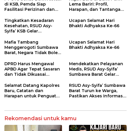
di KSB, Pemda Siap
Lema Bariri: Profil,
Fasilitasi Perizinan dan
Harapan, dan Tantangan
Pastikan Kepatuhan
Penegakan Hukum
Regulasi
Tingkatkan Kesadaran
Ucapan Selamat Hari
Kesehatan, RSUD Asy-
Bhakti Adhyaksa Ke-66
Syifa’ KSB Gelar
Penyuluhan Diabetes
Melitus pada Lansia
Mafia Tambang
Ucapan Selamat Hari
Menggerogoti Sumbawa
Bhakti Adhyaksa Ke-66
Barat, Negara Tidak Boleh
Kalah, Usut Pemodal
hingga WNA
DPRD Harus Mengawal
Mendekatkan Pelayanan
APBD Agar Tepat Sasaran
Medis, RSUD Asy-Syifa’
dan Tidak Dikuasai
Sumbawa Barat Gelar
Kepentingan Kelompok
Sosialisasi dan Edukasi
Tertentu
Kesehatan di Taliwang
Selamat Datang Kapolres
RSUD Asy-Syifa’ Sumbawa
Baru, Catatan dan
Barat Turun ke Warga,
Harapan untuk Penguatan
Pastikan Akses Informasi
Polres Sumbawa Barat
Kesehatan Transparan
Rekomendasi untuk kamu