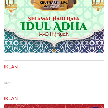
IKLAN
IKLAN
IKLAN