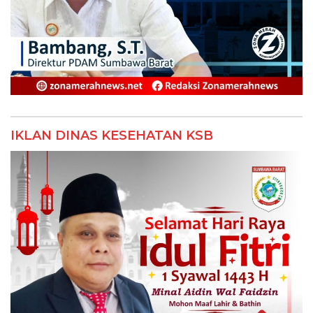
IKLAN DINAS KESEHATAN KSB