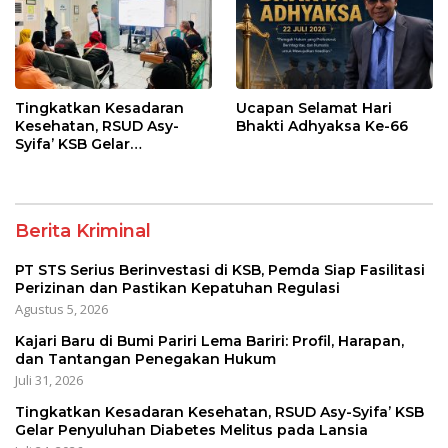
Tingkatkan Kesadaran
Ucapan Selamat Hari
Kesehatan, RSUD Asy-
Bhakti Adhyaksa Ke-66
Syifa’ KSB Gelar
Penyuluhan Diabetes
Melitus pada Lansia
Berita Kriminal
PT STS Serius Berinvestasi di KSB, Pemda Siap Fasilitasi
Perizinan dan Pastikan Kepatuhan Regulasi
Agustus 5, 2026
Kajari Baru di Bumi Pariri Lema Bariri: Profil, Harapan,
dan Tantangan Penegakan Hukum
Juli 31, 2026
Tingkatkan Kesadaran Kesehatan, RSUD Asy-Syifa’ KSB
Gelar Penyuluhan Diabetes Melitus pada Lansia