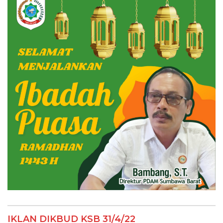
IKLAN DIKBUD KSB 31/4/22