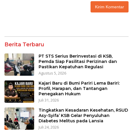
Berita Terbaru
PT STS Serius Berinvestasi di KSB,
Pemda Siap Fasilitasi Perizinan dan
Pastikan Kepatuhan Regulasi
Agustus 5, 2026
Kajari Baru di Bumi Pariri Lema Bariri:
Profil, Harapan, dan Tantangan
Penegakan Hukum
Juli 31, 2026
Tingkatkan Kesadaran Kesehatan, RSUD
Asy-Syifa’ KSB Gelar Penyuluhan
Diabetes Melitus pada Lansia
Juli 24, 2026