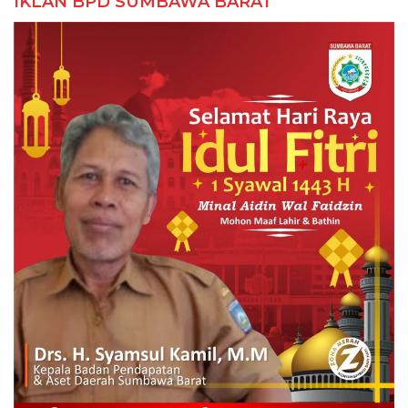
IKLAN BPD SUMBAWA BARAT