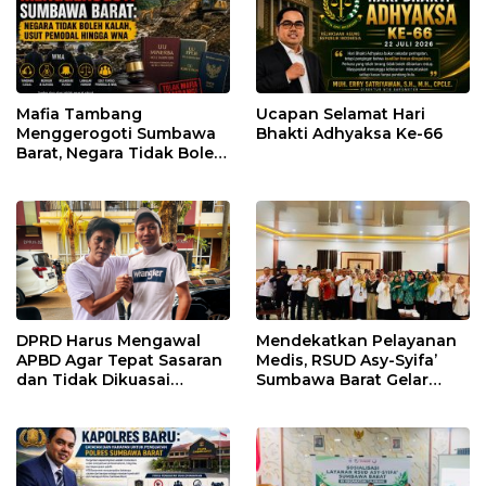
Mafia Tambang
Ucapan Selamat Hari
Menggerogoti Sumbawa
Bhakti Adhyaksa Ke-66
Barat, Negara Tidak Boleh
Kalah, Usut Pemodal
hingga WNA
DPRD Harus Mengawal
Mendekatkan Pelayanan
APBD Agar Tepat Sasaran
Medis, RSUD Asy-Syifa’
dan Tidak Dikuasai
Sumbawa Barat Gelar
Kepentingan Kelompok
Sosialisasi dan Edukasi
Tertentu
Kesehatan di Taliwang