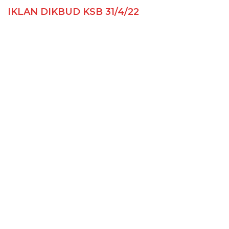
IKLAN DIKBUD KSB 31/4/22