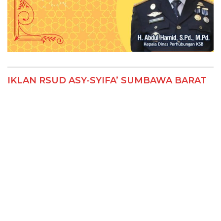
IKLAN RSUD ASY-SYIFA’ SUMBAWA BARAT