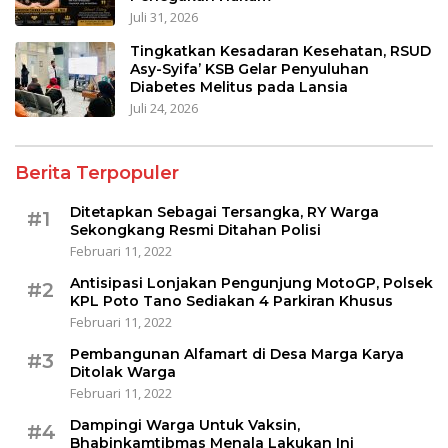
Juli 31, 2026
Tingkatkan Kesadaran Kesehatan, RSUD
Asy-Syifa’ KSB Gelar Penyuluhan
Diabetes Melitus pada Lansia
Juli 24, 2026
Berita Terpopuler
Ditetapkan Sebagai Tersangka, RY Warga
#1
Sekongkang Resmi Ditahan Polisi
Februari 11, 2022
Antisipasi Lonjakan Pengunjung MotoGP, Polsek
#2
KPL Poto Tano Sediakan 4 Parkiran Khusus
Februari 11, 2022
Pembangunan Alfamart di Desa Marga Karya
#3
Ditolak Warga
Februari 11, 2022
Dampingi Warga Untuk Vaksin,
#4
Bhabinkamtibmas Menala Lakukan Ini