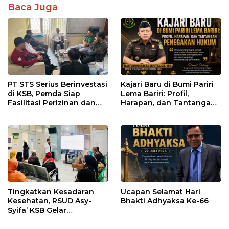
Baca Juga
PT STS Serius Berinvestasi
Kajari Baru di Bumi Pariri
di KSB, Pemda Siap
Lema Bariri: Profil,
Fasilitasi Perizinan dan
Harapan, dan Tantangan
Pastikan Kepatuhan
Penegakan Hukum
Regulasi
Tingkatkan Kesadaran
Ucapan Selamat Hari
Kesehatan, RSUD Asy-
Bhakti Adhyaksa Ke-66
Syifa’ KSB Gelar
Penyuluhan Diabetes
Melitus pada Lansia