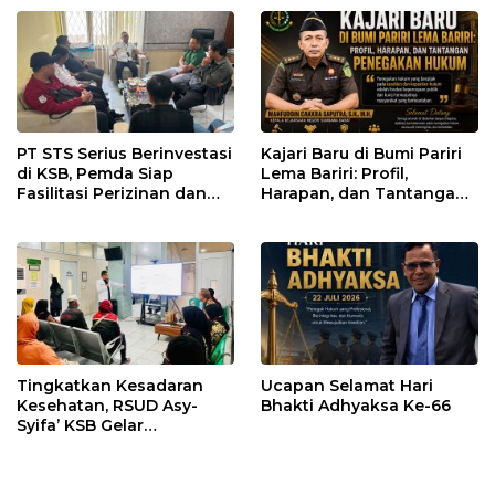
PT STS Serius Berinvestasi
Kajari Baru di Bumi Pariri
di KSB, Pemda Siap
Lema Bariri: Profil,
Fasilitasi Perizinan dan
Harapan, dan Tantangan
Pastikan Kepatuhan
Penegakan Hukum
Regulasi
Tingkatkan Kesadaran
Ucapan Selamat Hari
Kesehatan, RSUD Asy-
Bhakti Adhyaksa Ke-66
Syifa’ KSB Gelar
Penyuluhan Diabetes
Melitus pada Lansia