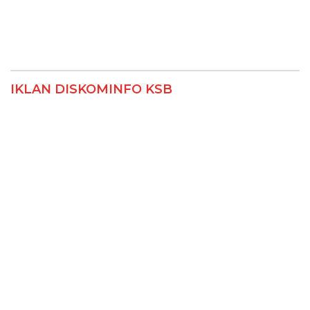
IKLAN DISKOMINFO KSB