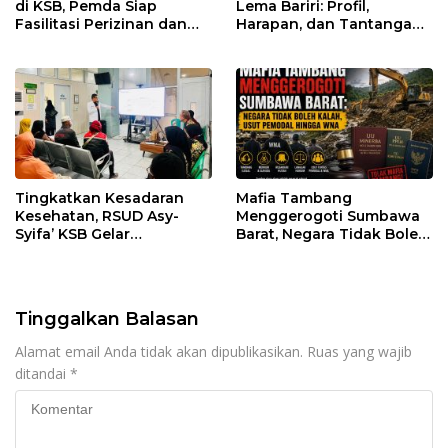
di KSB, Pemda Siap
Lema Bariri: Profil,
Fasilitasi Perizinan dan
Harapan, dan Tantangan
Pastikan Kepatuhan
Penegakan Hukum
Regulasi
Tingkatkan Kesadaran
Mafia Tambang
Kesehatan, RSUD Asy-
Menggerogoti Sumbawa
Syifa’ KSB Gelar
Barat, Negara Tidak Boleh
Penyuluhan Diabetes
Kalah, Usut Pemodal
Melitus pada Lansia
hingga WNA
Tinggalkan Balasan
Alamat email Anda tidak akan dipublikasikan.
Ruas yang wajib
ditandai
*