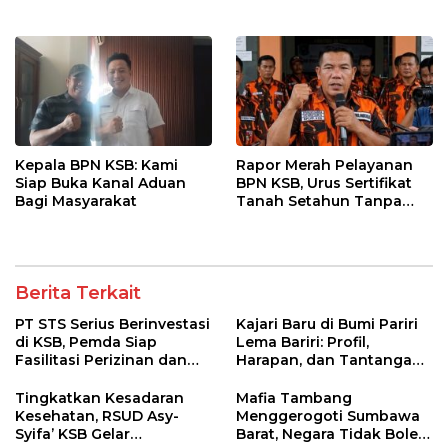
Pelabuhan Poto Tano
Kepala BPN KSB: Kami
Rapor Merah Pelayanan
Siap Buka Kanal Aduan
BPN KSB, Urus Sertifikat
Bagi Masyarakat
Tanah Setahun Tanpa
Kepastian!
Berita Terkait
PT STS Serius Berinvestasi
Kajari Baru di Bumi Pariri
di KSB, Pemda Siap
Lema Bariri: Profil,
Fasilitasi Perizinan dan
Harapan, dan Tantangan
Pastikan Kepatuhan
Penegakan Hukum
Regulasi
Tingkatkan Kesadaran
Mafia Tambang
Kesehatan, RSUD Asy-
Menggerogoti Sumbawa
Syifa’ KSB Gelar
Barat, Negara Tidak Boleh