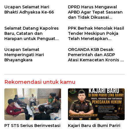
Penyuluhan Diabetes
Kalah, Usut Pemodal
Melitus pada Lansia
hingga WNA
Ucapan Selamat Hari
DPRD Harus Mengawal
Bhakti Adhyaksa Ke-66
APBD Agar Tepat Sasaran
dan Tidak Dikuasai
Kepentingan Kelompok
Tertentu
Selamat Datang Kapolres
PPK Berhak Menolak Hasil
Baru, Catatan dan
Tender Meskipun Pokja
Harapan untuk Penguatan
Telah Menetapkan
Polres Sumbawa Barat
Pemenang
Ucapan Selamat
ORGANDA KSB Desak
Memperingati Hari
Pemerintah dan ASDP
Bhayangkara
Atasi Kemacetan Kronis di
Pelabuhan Poto Tano
Rekomendasi untuk kamu
PT STS Serius Berinvestasi
Kajari Baru di Bumi Pariri