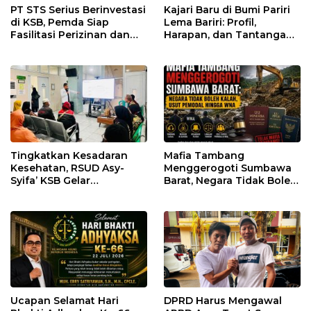
PT STS Serius Berinvestasi
Kajari Baru di Bumi Pariri
di KSB, Pemda Siap
Lema Bariri: Profil,
Fasilitasi Perizinan dan
Harapan, dan Tantangan
Pastikan Kepatuhan
Penegakan Hukum
Regulasi
Tingkatkan Kesadaran
Mafia Tambang
Kesehatan, RSUD Asy-
Menggerogoti Sumbawa
Syifa’ KSB Gelar
Barat, Negara Tidak Boleh
Penyuluhan Diabetes
Kalah, Usut Pemodal
Melitus pada Lansia
hingga WNA
Ucapan Selamat Hari
DPRD Harus Mengawal