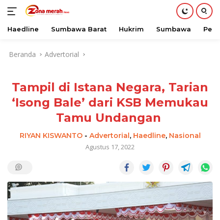
Haedline
Sumbawa Barat
Hukrim
Sumbawa
Peri
Langsung
Beranda
Advertorial
ke
konten
Tampil di Istana Negara, Tarian
‘Isong Bale’ dari KSB Memukau
Tamu Undangan
RIYAN KISWANTO
-
Advertorial
,
Haedline
,
Nasional
Agustus 17, 2022