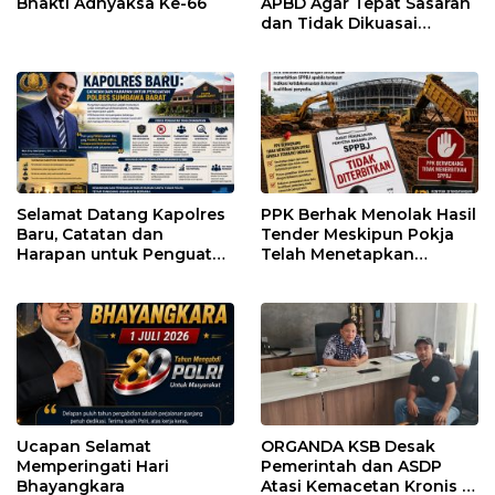
Bhakti Adhyaksa Ke-66
APBD Agar Tepat Sasaran
dan Tidak Dikuasai
Kepentingan Kelompok
Tertentu
Selamat Datang Kapolres
PPK Berhak Menolak Hasil
Baru, Catatan dan
Tender Meskipun Pokja
Harapan untuk Penguatan
Telah Menetapkan
Polres Sumbawa Barat
Pemenang
Ucapan Selamat
ORGANDA KSB Desak
Memperingati Hari
Pemerintah dan ASDP
Bhayangkara
Atasi Kemacetan Kronis di