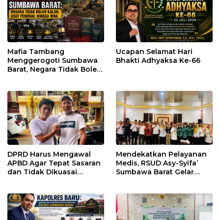
Mafia Tambang
Ucapan Selamat Hari
Menggerogoti Sumbawa
Bhakti Adhyaksa Ke-66
Barat, Negara Tidak Boleh
Kalah, Usut Pemodal
hingga WNA
DPRD Harus Mengawal
Mendekatkan Pelayanan
APBD Agar Tepat Sasaran
Medis, RSUD Asy-Syifa’
dan Tidak Dikuasai
Sumbawa Barat Gelar
Kepentingan Kelompok
Sosialisasi dan Edukasi
Tertentu
Kesehatan di Taliwang