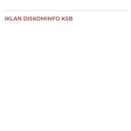
IKLAN DISKOMINFO KSB