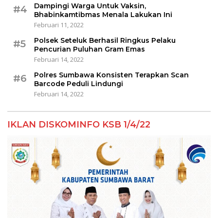
Dampingi Warga Untuk Vaksin,
#4
Bhabinkamtibmas Menala Lakukan Ini
Februari 11, 2022
Polsek Seteluk Berhasil Ringkus Pelaku
#5
Pencurian Puluhan Gram Emas
Februari 14, 2022
Polres Sumbawa Konsisten Terapkan Scan
#6
Barcode Peduli Lindungi
Februari 14, 2022
IKLAN DISKOMINFO KSB 1/4/22