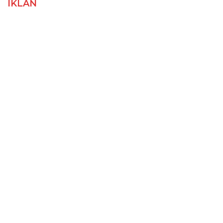
IKLAN