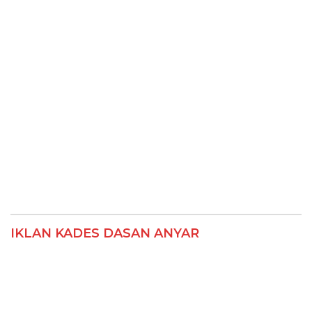
IKLAN KADES DASAN ANYAR