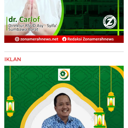
IKLAN