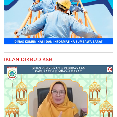
IKLAN DIKBUD KSB