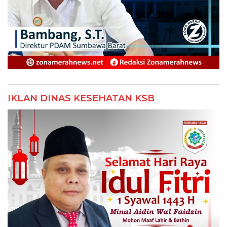
IKLAN DINAS KESEHATAN KSB