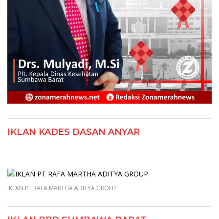
IKLAN KADES DASAN ANYAR
IKLAN PT RAFA MARTHA ADITYA GROUP