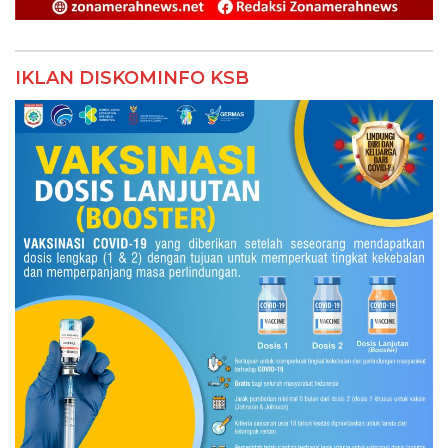
IKLAN DISKOMINFO KSB