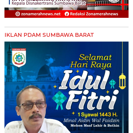
IKLAN PDAM SUMBAWA BARAT