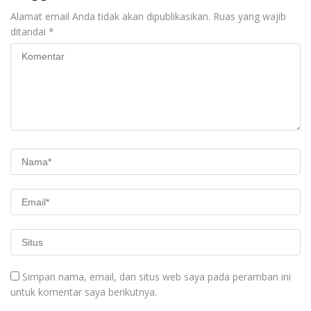
Alamat email Anda tidak akan dipublikasikan.
Ruas yang wajib
ditandai
*
Simpan nama, email, dan situs web saya pada peramban ini
untuk komentar saya berikutnya.