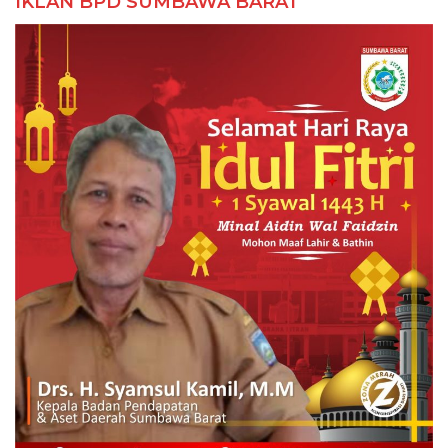
IKLAN BPD SUMBAWA BARAT