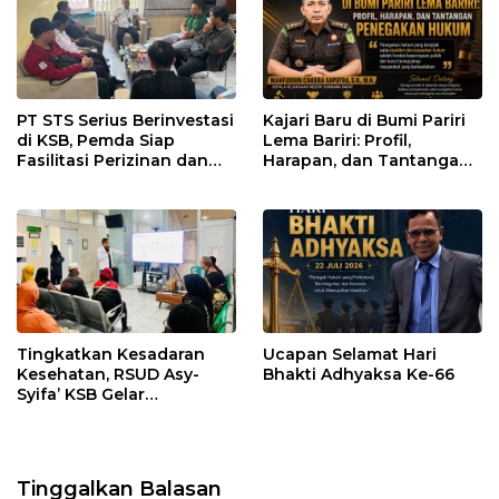
PT STS Serius Berinvestasi
Kajari Baru di Bumi Pariri
di KSB, Pemda Siap
Lema Bariri: Profil,
Fasilitasi Perizinan dan
Harapan, dan Tantangan
Pastikan Kepatuhan
Penegakan Hukum
Regulasi
Tingkatkan Kesadaran
Ucapan Selamat Hari
Kesehatan, RSUD Asy-
Bhakti Adhyaksa Ke-66
Syifa’ KSB Gelar
Penyuluhan Diabetes
Melitus pada Lansia
Tinggalkan Balasan