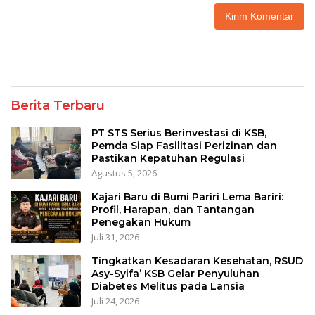
Berita Terbaru
PT STS Serius Berinvestasi di KSB,
Pemda Siap Fasilitasi Perizinan dan
Pastikan Kepatuhan Regulasi
Agustus 5, 2026
Kajari Baru di Bumi Pariri Lema Bariri:
Profil, Harapan, dan Tantangan
Penegakan Hukum
Juli 31, 2026
Tingkatkan Kesadaran Kesehatan, RSUD
Asy-Syifa’ KSB Gelar Penyuluhan
Diabetes Melitus pada Lansia
Juli 24, 2026