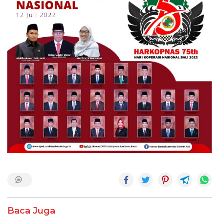
Baca Juga