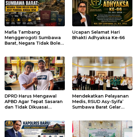
Mafia Tambang
Ucapan Selamat Hari
Menggerogoti Sumbawa
Bhakti Adhyaksa Ke-66
Barat, Negara Tidak Boleh
Kalah, Usut Pemodal
hingga WNA
DPRD Harus Mengawal
Mendekatkan Pelayanan
APBD Agar Tepat Sasaran
Medis, RSUD Asy-Syifa’
dan Tidak Dikuasai
Sumbawa Barat Gelar
Kepentingan Kelompok
Sosialisasi dan Edukasi
Tertentu
Kesehatan di Taliwang