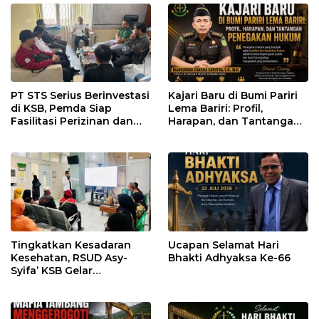
PT STS Serius Berinvestasi
Kajari Baru di Bumi Pariri
di KSB, Pemda Siap
Lema Bariri: Profil,
Fasilitasi Perizinan dan
Harapan, dan Tantangan
Pastikan Kepatuhan
Penegakan Hukum
Regulasi
Tingkatkan Kesadaran
Ucapan Selamat Hari
Kesehatan, RSUD Asy-
Bhakti Adhyaksa Ke-66
Syifa’ KSB Gelar
Penyuluhan Diabetes
Melitus pada Lansia