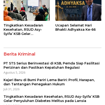
Tingkatkan Kesadaran
Ucapan Selamat Hari
Kesehatan, RSUD Asy-
Bhakti Adhyaksa Ke-66
Syifa’ KSB Gelar
Penyuluhan Diabetes
Melitus pada Lansia
Berita Kriminal
PT STS Serius Berinvestasi di KSB, Pemda Siap Fasilitasi
Perizinan dan Pastikan Kepatuhan Regulasi
Agustus 5, 2026
Kajari Baru di Bumi Pariri Lema Bariri: Profil, Harapan,
dan Tantangan Penegakan Hukum
Juli 31, 2026
Tingkatkan Kesadaran Kesehatan, RSUD Asy-Syifa’ KSB
Gelar Penyuluhan Diabetes Melitus pada Lansia