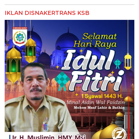
IKLAN DISNAKERTRANS KSB