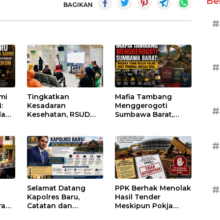
Be
BAGIKAN
#
#
umi
Tingkatkan
Mafia Tambang
:
Kesadaran
Menggerogoti
#
dan
Kesehatan, RSUD
Sumbawa Barat,
Asy-Syifa’ KSB Gelar
Negara Tidak Boleh
um
Penyuluhan
Kalah, Usut Pemodal
Diabetes Melitus
hingga WNA
#
pada Lansia
#
Selamat Datang
PPK Berhak Menolak
Kapolres Baru,
Hasil Tender
ran
Catatan dan
Meskipun Pokja
sai
Harapan untuk
Telah Menetapkan