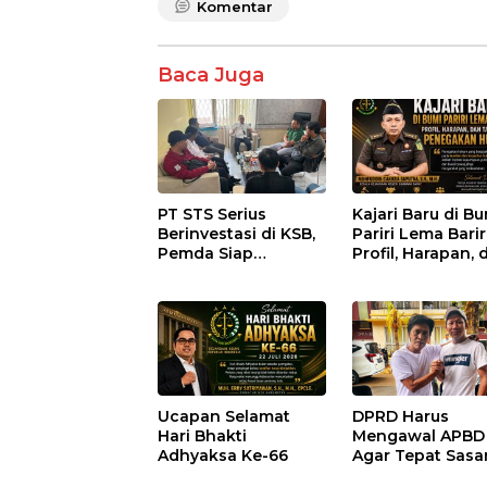
Komentar
Baca Juga
PT STS Serius
Kajari Baru di B
Berinvestasi di KSB,
Pariri Lema Bariri
Pemda Siap
Profil, Harapan, 
Fasilitasi Perizinan
Tantangan
dan Pastikan
Penegakan Huk
Kepatuhan Regulasi
Ucapan Selamat
DPRD Harus
Hari Bhakti
Mengawal APBD
Adhyaksa Ke-66
Agar Tepat Sasa
dan Tidak Dikua