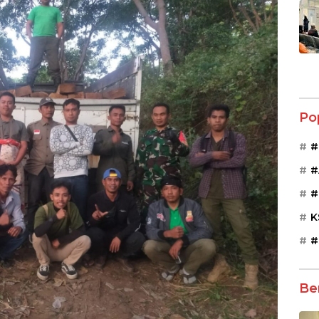
Po
#
#
#
K
#
Be