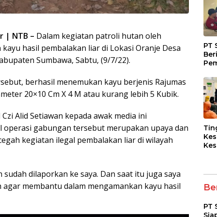
r | NTB –
Dalam kegiatan patroli hutan oleh
PT 
ayu hasil pembalakan liar di Lokasi Oranje Desa
Ber
abupaten Sumbawa, Sabtu, (9/7/22).
Pem
Fasi
dan
sebut, berhasil menemukan kayu berjenis Rajumas
Kep
meter 20×10 Cm X 4 M atau kurang lebih 5 Kubik.
zi Alid Setiawan kepada awak media ini
l operasi gabungan tersebut merupakan upaya dan
Tin
Kes
gah kegiatan ilegal pembalakan liar di wilayah
Kes
Asy
Pen
Dia
 sudah dilaporkan ke saya. Dan saat itu juga saya
pad
h agar membantu dalam mengamankan kayu hasil
Ber
PT 
Sia