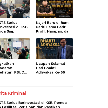
STS Serius
Kajari Baru di Bumi
investasi di KSB,
Pariri Lema Bariri:
da Siap
Profil, Harapan, dan
litasi Perizinan
Tantangan
 Pastikan
Penegakan Hukum
atuhan Regulasi
gkatkan
Ucapan Selamat
adaran
Hari Bhakti
ehatan, RSUD
Adhyaksa Ke-66
-Syifa’ KSB Gelar
yuluhan
betes Melitus
a Lansia
ita Kriminal
STS Serius Berinvestasi di KSB, Pemda
p Fasilitasi Perizinan dan Pastikan