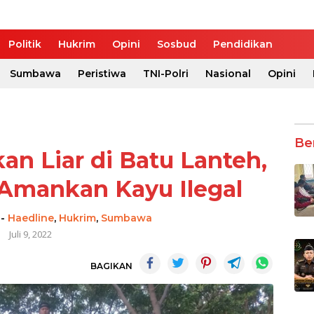
Politik
Hukrim
Opini
Sosbud
Pendidikan
Sumbawa
Peristiwa
TNI-Polri
Nasional
Opini
Be
n Liar di Batu Lanteh,
Amankan Kayu Ilegal
-
Haedline
,
Hukrim
,
Sumbawa
Juli 9, 2022
BAGIKAN