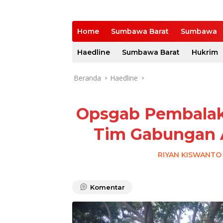
Home
Sumbawa Barat
Sumbawa
Haedline
Sumbawa Barat
Hukrim
Beranda
Haedline
Opsgab Pembalaka
Tim Gabungan 
RIYAN KISWANTO
Komentar