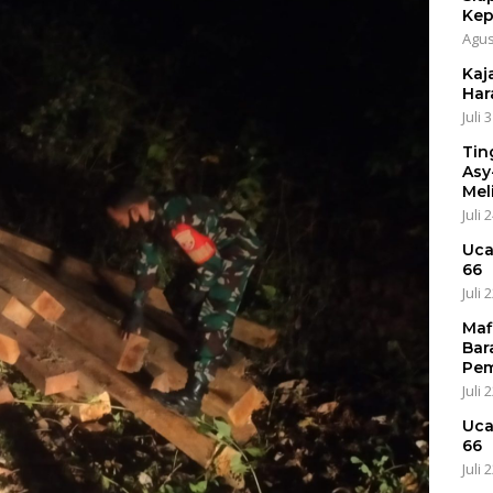
Kep
Agus
Kaja
Har
Juli 
Tin
Asy
Mel
Juli 
Uca
66
Juli 
Maf
Bar
Pem
Juli 
Uca
66
Juli 