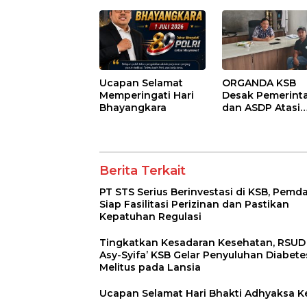
Kepentingan
Kelompok Terte
Ucapan Selamat
ORGANDA KSB
Memperingati Hari
Desak Pemerint
Bhayangkara
dan ASDP Atasi
Kemacetan Kroni
Pelabuhan Poto
Tano
Berita Terkait
PT STS Serius Berinvestasi di KSB, Pemd
Siap Fasilitasi Perizinan dan Pastikan
Kepatuhan Regulasi
Tingkatkan Kesadaran Kesehatan, RSUD
Asy-Syifa’ KSB Gelar Penyuluhan Diabete
Melitus pada Lansia
Ucapan Selamat Hari Bhakti Adhyaksa K