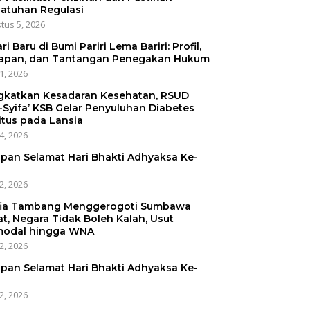
atuhan Regulasi
tus 5, 2026
ri Baru di Bumi Pariri Lema Bariri: Profil,
apan, dan Tantangan Penegakan Hukum
31, 2026
gkatkan Kesadaran Kesehatan, RSUD
-Syifa’ KSB Gelar Penyuluhan Diabetes
itus pada Lansia
24, 2026
pan Selamat Hari Bhakti Adhyaksa Ke-
22, 2026
ia Tambang Menggerogoti Sumbawa
at, Negara Tidak Boleh Kalah, Usut
odal hingga WNA
22, 2026
pan Selamat Hari Bhakti Adhyaksa Ke-
22, 2026