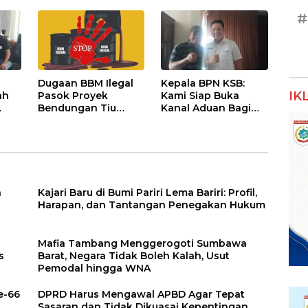
Penguatan Polres
Pemenang
#
ntu
Sumbawa Barat
Dugaan BBM Ilegal
Kepala BPN KSB:
IK
ah
Pasok Proyek
Kami Siap Buka
Bendungan Tiu
Kanal Aduan Bagi
s di
Suntuk, APH Didesak
Masyarakat
Ambil Tindakan
Tegas!
a
Kajari Baru di Bumi Pariri Lema Bariri: Profil,
Harapan, dan Tantangan Penegakan Hukum
Mafia Tambang Menggerogoti Sumbawa
s
Barat, Negara Tidak Boleh Kalah, Usut
Pemodal hingga WNA
e-66
DPRD Harus Mengawal APBD Agar Tepat
Sasaran dan Tidak Dikuasai Kepentingan