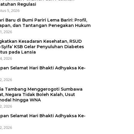
atuhan Regulasi
tus 5, 2026
ri Baru di Bumi Pariri Lema Bariri: Profil,
apan, dan Tantangan Penegakan Hukum
31, 2026
gkatkan Kesadaran Kesehatan, RSUD
-Syifa’ KSB Gelar Penyuluhan Diabetes
itus pada Lansia
24, 2026
pan Selamat Hari Bhakti Adhyaksa Ke-
22, 2026
ia Tambang Menggerogoti Sumbawa
at, Negara Tidak Boleh Kalah, Usut
odal hingga WNA
22, 2026
pan Selamat Hari Bhakti Adhyaksa Ke-
22, 2026