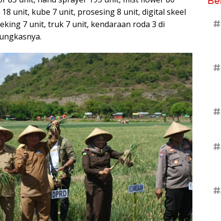
Be
18 unit, kube 7 unit, prosesing 8 unit, digital skeel
#
 peking 7 unit, truk 7 unit, kendaraan roda 3 di
pungkasnya.
#
#
#
#