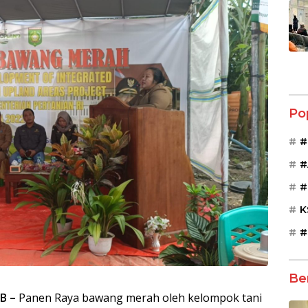
Po
#
#
#
K
#
Be
B –
Panen Raya bawang merah oleh kelompok tani