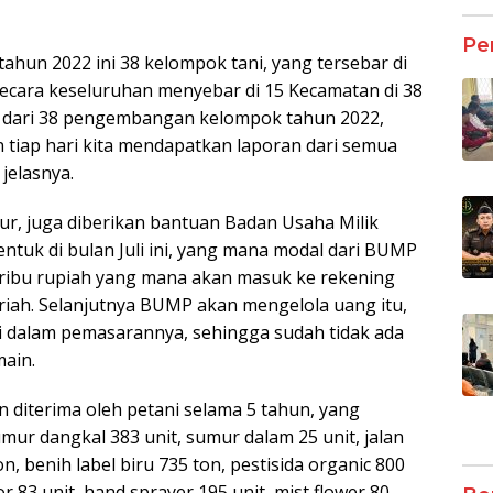
Pe
un 2022 ini 38 kelompok tani, yang tersebar di
secara keseluruhan menyebar di 15 Kecamatan di 38
 dari 38 pengembangan kelompok tahun 2022,
n tiap hari kita mendapatkan laporan dari semua
jelasnya.
tur, juga diberikan bantuan Badan Usaha Milik
ntuk di bulan Juli ini, yang mana modal dari BUMP
00 ribu rupiah yang mana akan masuk ke rekening
riah. Selanjutnya BUMP akan mengelola uang itu,
 dalam pemasarannya, sehingga sudah tidak ada
main.
n diterima oleh petani selama 5 tahun, yang
mur dangkal 383 unit, sumur dalam 25 unit, jalan
n, benih label biru 735 ton, pestisida organic 800
r 83 unit, hand sprayer 195 unit, mist flower 80