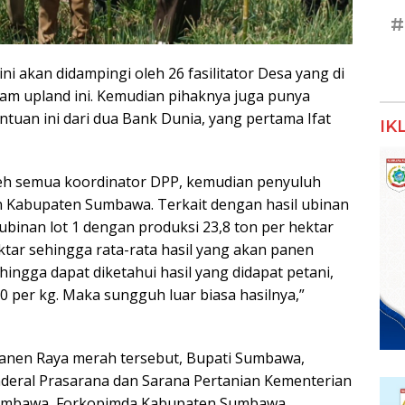
#
ni akan didampingi oleh 26 fasilitator Desa yang di
ram upland ini. Kemudian pihaknya juga punya
ntuan ini dari dua Bank Dunia, yang pertama Ifat
IK
leh semua koordinator DPP, kemudian penyuluh
n Kabupaten Sumbawa. Terkait dengan hasil ubinan
ubinan lot 1 dengan produksi 23,8 ton per hektar
ktar sehingga rata-rata hasil yang akan panen
hingga dapat diketahui hasil yang didapat petani,
00 per kg. Maka sungguh luar biasa hasilnya,”
 panen Raya merah tersebut, Bupati Sumbawa,
Jenderal Prasarana dan Sarana Pertanian Kementerian
Sumbawa, Forkopimda Kabupaten Sumbawa,