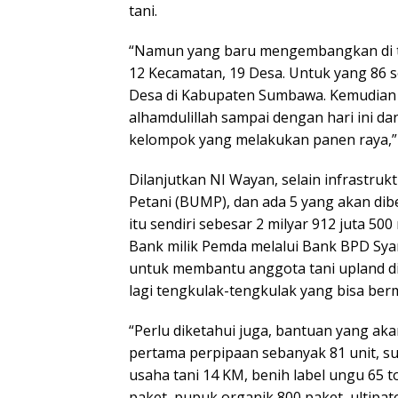
tani.
“Namun yang baru mengembangkan di tah
12 Kecamatan, 19 Desa. Untuk yang 86 
Desa di Kabupaten Sumbawa. Kemudian
alhamdulillah sampai dengan hari ini da
kelompok yang melakukan panen raya,” 
Dilanjutkan NI Wayan, selain infrastruk
Petani (BUMP), dan ada 5 yang akan dibe
itu sendiri sebesar 2 milyar 912 juta 5
Bank milik Pemda melalui Bank BPD Sya
untuk membantu anggota tani upland di
lagi tengkulak-tengkulak yang bisa ber
“Perlu diketahui juga, bantuan yang aka
pertama perpipaan sebanyak 81 unit, su
usaha tani 14 KM, benih label ungu 65 to
paket, pupuk organik 800 paket, ultipato