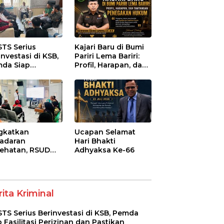
STS Serius
Kajari Baru di Bumi
investasi di KSB,
Pariri Lema Bariri:
da Siap
Profil, Harapan, dan
litasi Perizinan
Tantangan
 Pastikan
Penegakan Hukum
atuhan Regulasi
gkatkan
Ucapan Selamat
adaran
Hari Bhakti
ehatan, RSUD
Adhyaksa Ke-66
-Syifa’ KSB Gelar
yuluhan
betes Melitus
a Lansia
ita Kriminal
STS Serius Berinvestasi di KSB, Pemda
p Fasilitasi Perizinan dan Pastikan