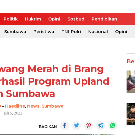
Politik
Hukrim
Opini
Sosbud
Pendidikan
Sumbawa
Peristiwa
TNI-Polri
Nasional
Opini
Be
wang Merah di Brang
rhasil Program Upland
an Sumbawa
O
-
Haedline
,
News
,
Sumbawa
Juli 5, 2022
BAGIKAN