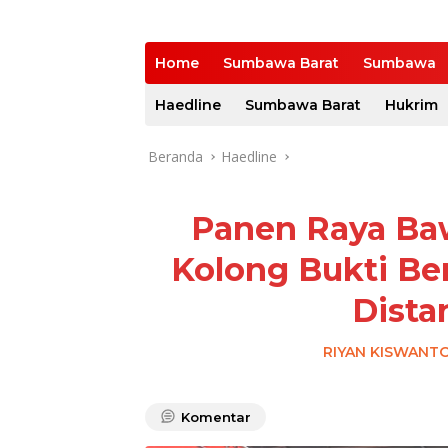
Home
Sumbawa Barat
Sumbawa
Haedline
Sumbawa Barat
Hukrim
Beranda
Haedline
Panen Raya Ba
Kolong Bukti Be
Dist
RIYAN KISWANT
Komentar