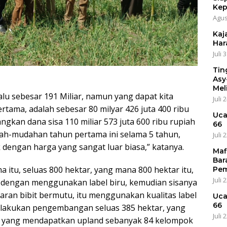
Kep
Agus
Kaja
Har
Juli 
Tin
Asy
Mel
alu sebesar 191 Miliar, namun yang dapat kita
Juli 
ertama, adalah sebesar 80 milyar 426 juta 400 ribu
Uca
gkan dana sisa 110 miliar 573 juta 600 ribu rupiah
66
dah-mudahan tahun pertama ini selama 5 tahun,
Juli 
k dengan harga yang sangat luar biasa,” katanya.
Maf
Bar
 itu, seluas 800 hektar, yang mana 800 hektar itu,
Pem
Juli 
dengan menggunakan label biru, kemudian sisanya
ran bibit bermutu, itu menggunakan kualitas label
Uca
66
dilakukan pengembangan seluas 385 hektar, yang
Juli 
a yang mendapatkan upland sebanyak 84 kelompok