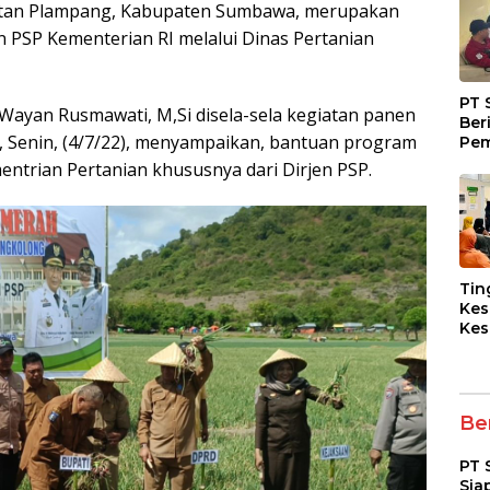
matan Plampang, Kabupaten Sumbawa, merupakan
n PSP Kementerian RI melalui Dinas Pertanian
PT 
 Wayan Rusmawati, M,Si disela-sela kegiatan panen
Ber
Senin, (4/7/22), menyampaikan, bantuan program
Pem
Fasi
ntrian Pertanian khususnya dari Dirjen PSP.
dan
Kep
Tin
Kes
Kes
Asy
Pen
Dia
pad
Ber
PT 
Sia