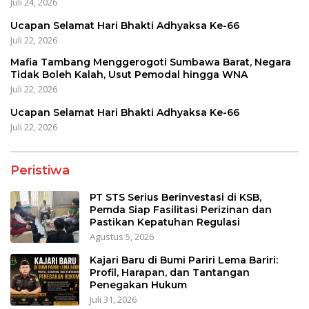
Juli 24, 2026
Ucapan Selamat Hari Bhakti Adhyaksa Ke-66
Juli 22, 2026
Mafia Tambang Menggerogoti Sumbawa Barat, Negara
Tidak Boleh Kalah, Usut Pemodal hingga WNA
Juli 22, 2026
Ucapan Selamat Hari Bhakti Adhyaksa Ke-66
Juli 22, 2026
Peristiwa
PT STS Serius Berinvestasi di KSB,
Pemda Siap Fasilitasi Perizinan dan
Pastikan Kepatuhan Regulasi
Agustus 5, 2026
Kajari Baru di Bumi Pariri Lema Bariri:
Profil, Harapan, dan Tantangan
Penegakan Hukum
Juli 31, 2026