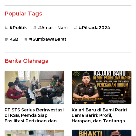
Popular Tags
#Politik
#Amar - Nani
#Pilkada2024
KSB
#SumbawaBarat
Berita Olahraga
PT STS Serius Berinvestasi
Kajari Baru di Bumi Pariri
di KSB, Pemda Siap
Lema Bariri: Profil,
Fasilitasi Perizinan dan
Harapan, dan Tantangan
Pastikan Kepatuhan
Penegakan Hukum
Regulasi