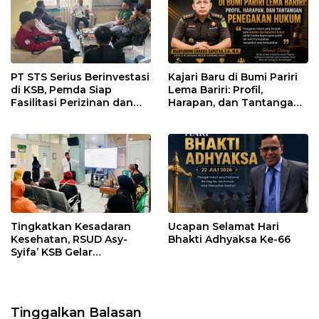
PT STS Serius Berinvestasi
Kajari Baru di Bumi Pariri
di KSB, Pemda Siap
Lema Bariri: Profil,
Fasilitasi Perizinan dan
Harapan, dan Tantangan
Pastikan Kepatuhan
Penegakan Hukum
Regulasi
Tingkatkan Kesadaran
Ucapan Selamat Hari
Kesehatan, RSUD Asy-
Bhakti Adhyaksa Ke-66
Syifa’ KSB Gelar
Penyuluhan Diabetes
Melitus pada Lansia
Tinggalkan Balasan