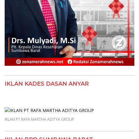
IKLAN KADES DASAN ANYAR
IKLAN PT RAFA MARTHA ADITYA GROUP