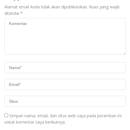
Alamat email Anda tidak akan dipublikasikan.
Ruas yang wajib
ditandai
*
Simpan nama, email, dan situs web saya pada peramban ini
untuk komentar saya berikutnya.