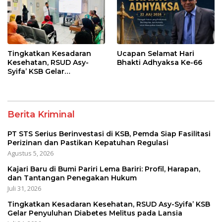
Tingkatkan Kesadaran
Ucapan Selamat Hari
Kesehatan, RSUD Asy-
Bhakti Adhyaksa Ke-66
Syifa’ KSB Gelar
Penyuluhan Diabetes
Melitus pada Lansia
Berita Kriminal
PT STS Serius Berinvestasi di KSB, Pemda Siap Fasilitasi
Perizinan dan Pastikan Kepatuhan Regulasi
Agustus 5, 2026
Kajari Baru di Bumi Pariri Lema Bariri: Profil, Harapan,
dan Tantangan Penegakan Hukum
Juli 31, 2026
Tingkatkan Kesadaran Kesehatan, RSUD Asy-Syifa’ KSB
Gelar Penyuluhan Diabetes Melitus pada Lansia