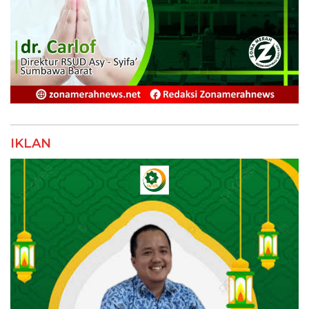
IKLAN