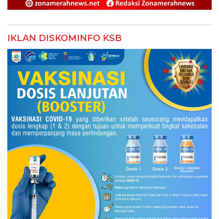
IKLAN DISKOMINFO KSB