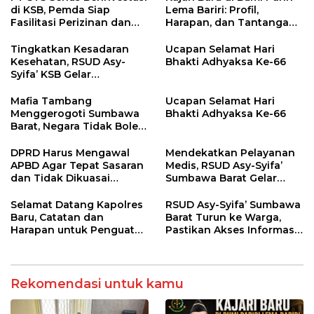
di KSB, Pemda Siap
Lema Bariri: Profil,
Fasilitasi Perizinan dan
Harapan, dan Tantangan
Pastikan Kepatuhan
Penegakan Hukum
Regulasi
Tingkatkan Kesadaran
Ucapan Selamat Hari
Kesehatan, RSUD Asy-
Bhakti Adhyaksa Ke-66
Syifa’ KSB Gelar
Penyuluhan Diabetes
Melitus pada Lansia
Mafia Tambang
Ucapan Selamat Hari
Menggerogoti Sumbawa
Bhakti Adhyaksa Ke-66
Barat, Negara Tidak Boleh
Kalah, Usut Pemodal
hingga WNA
DPRD Harus Mengawal
Mendekatkan Pelayanan
APBD Agar Tepat Sasaran
Medis, RSUD Asy-Syifa’
dan Tidak Dikuasai
Sumbawa Barat Gelar
Kepentingan Kelompok
Sosialisasi dan Edukasi
Tertentu
Kesehatan di Taliwang
Selamat Datang Kapolres
RSUD Asy-Syifa’ Sumbawa
Baru, Catatan dan
Barat Turun ke Warga,
Harapan untuk Penguatan
Pastikan Akses Informasi
Polres Sumbawa Barat
Kesehatan Transparan
Rekomendasi untuk kamu