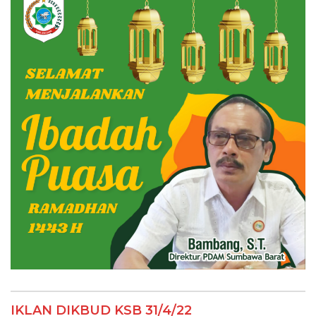
IKLAN DIKBUD KSB 31/4/22