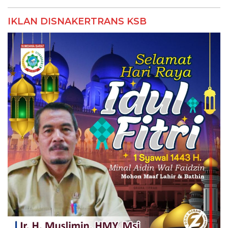
IKLAN DISNAKERTRANS KSB