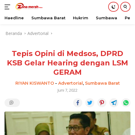
Haedline
Sumbawa Barat
Hukrim
Sumbawa
Peri
Langsung
Beranda
Advertorial
ke
konten
Tepis Opini di Medsos, DPRD
KSB Gelar Hearing dengan LSM
GERAM
RIYAN KISWANTO
-
Advertorial
,
Sumbawa Barat
Juni 7, 2022