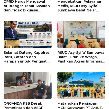
DPRD Harus Mengawal
Mendekatkan Pelayanan
APBD Agar Tepat Sasaran
Medis, RSUD Asy-Syifa’
dan Tidak Dikuasai
Sumbawa Barat Gelar
Kepentingan Kelompok
Sosialisasi dan Edukasi
Tertentu
Kesehatan di Taliwang
Selamat Datang Kapolres
RSUD Asy-Syifa’ Sumbawa
Baru, Catatan dan
Barat Turun ke Warga,
Harapan untuk Penguatan
Pastikan Akses Informasi
Polres Sumbawa Barat
Kesehatan Transparan
ORGANDA KSB Desak
Matangkan Persiapan
Pemerintah dan ASDP
MCU Karyawan PT AMNT,