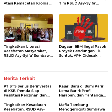
Atasi Kemacetan Kronis di
Tim RSUD Asy-Syifa’
Pelabuhan Poto Tano
Kunjungi Buin Batu Clinic
Tingkatkan Literasi
Dugaan BBM Ilegal Pasok
Kesehatan Masyarakat,
Proyek Bendungan Tiu
RSUD Asy-Syifa’ Sumbawa
Suntuk, APH Didesak
Barat Gelar Sosialisasi dan
Ambil Tindakan Tegas!
Penyuluhan Diabetes di
Kecamatan Seteluk
Berita Terkait
PT STS Serius Berinvestasi
Kajari Baru di Bumi Pariri
di KSB, Pemda Siap
Lema Bariri: Profil,
Fasilitasi Perizinan dan
Harapan, dan Tantangan
Pastikan Kepatuhan
Penegakan Hukum
Regulasi
Tingkatkan Kesadaran
Mafia Tambang
Kesehatan, RSUD Asy-
Menggerogoti Sumbawa