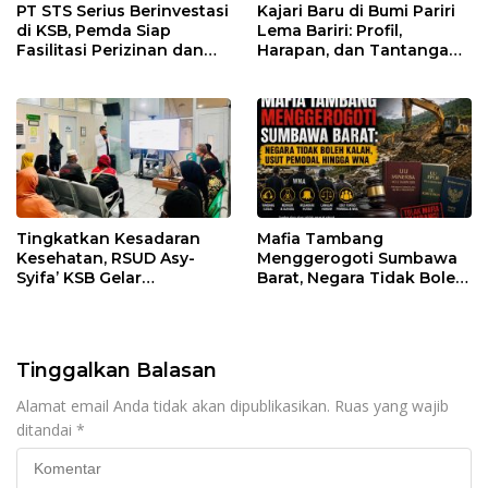
PT STS Serius Berinvestasi
Kajari Baru di Bumi Pariri
di KSB, Pemda Siap
Lema Bariri: Profil,
Fasilitasi Perizinan dan
Harapan, dan Tantangan
Pastikan Kepatuhan
Penegakan Hukum
Regulasi
Tingkatkan Kesadaran
Mafia Tambang
Kesehatan, RSUD Asy-
Menggerogoti Sumbawa
Syifa’ KSB Gelar
Barat, Negara Tidak Boleh
Penyuluhan Diabetes
Kalah, Usut Pemodal
Melitus pada Lansia
hingga WNA
Tinggalkan Balasan
Alamat email Anda tidak akan dipublikasikan.
Ruas yang wajib
ditandai
*