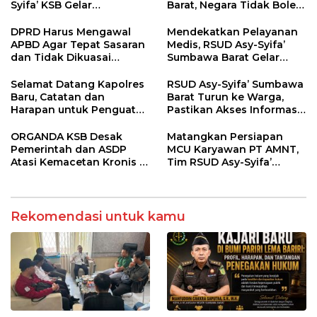
Syifa’ KSB Gelar
Barat, Negara Tidak Boleh
Penyuluhan Diabetes
Kalah, Usut Pemodal
Melitus pada Lansia
hingga WNA
DPRD Harus Mengawal
Mendekatkan Pelayanan
APBD Agar Tepat Sasaran
Medis, RSUD Asy-Syifa’
dan Tidak Dikuasai
Sumbawa Barat Gelar
Kepentingan Kelompok
Sosialisasi dan Edukasi
Tertentu
Kesehatan di Taliwang
Selamat Datang Kapolres
RSUD Asy-Syifa’ Sumbawa
Baru, Catatan dan
Barat Turun ke Warga,
Harapan untuk Penguatan
Pastikan Akses Informasi
Polres Sumbawa Barat
Kesehatan Transparan
ORGANDA KSB Desak
Matangkan Persiapan
Pemerintah dan ASDP
MCU Karyawan PT AMNT,
Atasi Kemacetan Kronis di
Tim RSUD Asy-Syifa’
Pelabuhan Poto Tano
Kunjungi Buin Batu Clinic
Rekomendasi untuk kamu