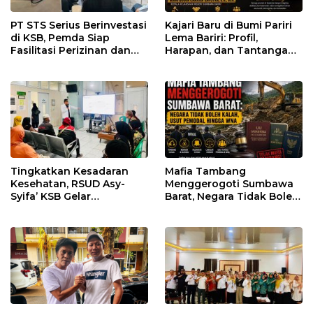
PT STS Serius Berinvestasi
Kajari Baru di Bumi Pariri
di KSB, Pemda Siap
Lema Bariri: Profil,
Fasilitasi Perizinan dan
Harapan, dan Tantangan
Pastikan Kepatuhan
Penegakan Hukum
Regulasi
Tingkatkan Kesadaran
Mafia Tambang
Kesehatan, RSUD Asy-
Menggerogoti Sumbawa
Syifa’ KSB Gelar
Barat, Negara Tidak Boleh
Penyuluhan Diabetes
Kalah, Usut Pemodal
Melitus pada Lansia
hingga WNA