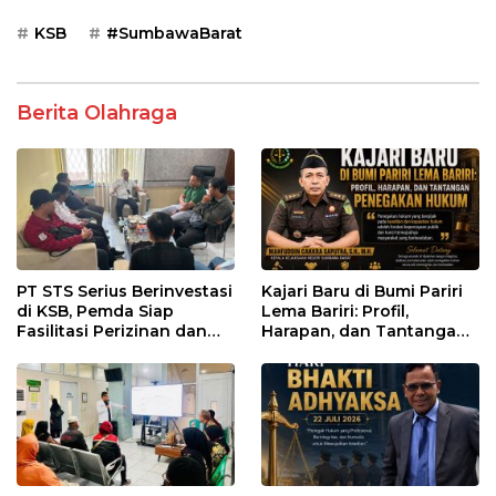
KSB
#SumbawaBarat
Berita Olahraga
PT STS Serius Berinvestasi
Kajari Baru di Bumi Pariri
di KSB, Pemda Siap
Lema Bariri: Profil,
Fasilitasi Perizinan dan
Harapan, dan Tantangan
Pastikan Kepatuhan
Penegakan Hukum
Regulasi