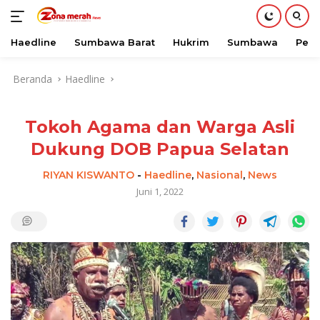
Haedline
Sumbawa Barat
Hukrim
Sumbawa
Peri
Langsung
Beranda
Haedline
ke
konten
Tokoh Agama dan Warga Asli
Dukung DOB Papua Selatan
RIYAN KISWANTO
-
Haedline
,
Nasional
,
News
Juni 1, 2022