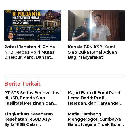
Pelabuhan Poto Tano
Rotasi Jabatan di Polda
Kepala BPN KSB: Kami
NTB, Mabes Polri Mutasi
Siap Buka Kanal Aduan
Direktur, Karo, Dansat
Bagi Masyarakat
Brimob hingga Kapolres
Berita Terkait
PT STS Serius Berinvestasi
Kajari Baru di Bumi Pariri
di KSB, Pemda Siap
Lema Bariri: Profil,
Fasilitasi Perizinan dan
Harapan, dan Tantangan
Pastikan Kepatuhan
Penegakan Hukum
Regulasi
Tingkatkan Kesadaran
Mafia Tambang
Kesehatan, RSUD Asy-
Menggerogoti Sumbawa
Syifa’ KSB Gelar
Barat, Negara Tidak Boleh