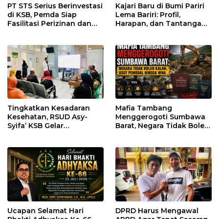
PT STS Serius Berinvestasi
Kajari Baru di Bumi Pariri
di KSB, Pemda Siap
Lema Bariri: Profil,
Fasilitasi Perizinan dan
Harapan, dan Tantangan
Pastikan Kepatuhan
Penegakan Hukum
Regulasi
Tingkatkan Kesadaran
Mafia Tambang
Kesehatan, RSUD Asy-
Menggerogoti Sumbawa
Syifa’ KSB Gelar
Barat, Negara Tidak Boleh
Penyuluhan Diabetes
Kalah, Usut Pemodal
Melitus pada Lansia
hingga WNA
Ucapan Selamat Hari
DPRD Harus Mengawal