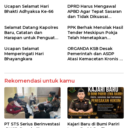
Penyuluhan Diabetes
Kalah, Usut Pemodal
Melitus pada Lansia
hingga WNA
Ucapan Selamat Hari
DPRD Harus Mengawal
Bhakti Adhyaksa Ke-66
APBD Agar Tepat Sasaran
dan Tidak Dikuasai
Kepentingan Kelompok
Tertentu
Selamat Datang Kapolres
PPK Berhak Menolak Hasil
Baru, Catatan dan
Tender Meskipun Pokja
Harapan untuk Penguatan
Telah Menetapkan
Polres Sumbawa Barat
Pemenang
Ucapan Selamat
ORGANDA KSB Desak
Memperingati Hari
Pemerintah dan ASDP
Bhayangkara
Atasi Kemacetan Kronis di
Pelabuhan Poto Tano
Rekomendasi untuk kamu
PT STS Serius Berinvestasi
Kajari Baru di Bumi Pariri