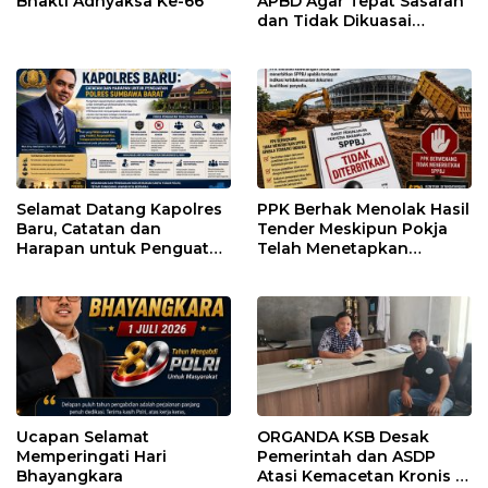
Bhakti Adhyaksa Ke-66
APBD Agar Tepat Sasaran
dan Tidak Dikuasai
Kepentingan Kelompok
Tertentu
Selamat Datang Kapolres
PPK Berhak Menolak Hasil
Baru, Catatan dan
Tender Meskipun Pokja
Harapan untuk Penguatan
Telah Menetapkan
Polres Sumbawa Barat
Pemenang
Ucapan Selamat
ORGANDA KSB Desak
Memperingati Hari
Pemerintah dan ASDP
Bhayangkara
Atasi Kemacetan Kronis di