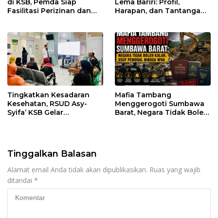
di KSB, Pemda Siap
Lema Bariri: Profil,
Fasilitasi Perizinan dan
Harapan, dan Tantangan
Pastikan Kepatuhan
Penegakan Hukum
Regulasi
Tingkatkan Kesadaran
Mafia Tambang
Kesehatan, RSUD Asy-
Menggerogoti Sumbawa
Syifa’ KSB Gelar
Barat, Negara Tidak Boleh
Penyuluhan Diabetes
Kalah, Usut Pemodal
Melitus pada Lansia
hingga WNA
Tinggalkan Balasan
Alamat email Anda tidak akan dipublikasikan.
Ruas yang wajib
ditandai
*