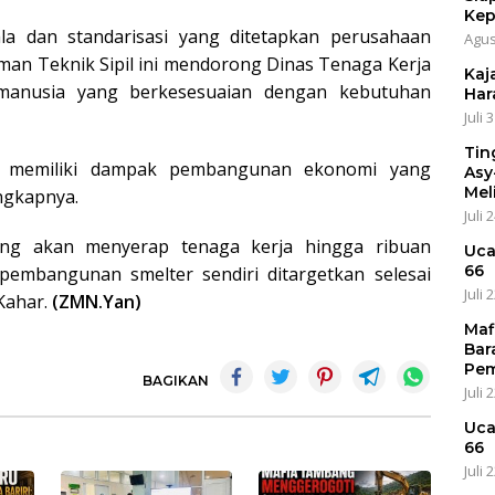
Kep
 dan standarisasi yang ditetapkan perusahaan
Agus
man Teknik Sipil ini mendorong Dinas Tenaga Kerja
Kaja
manusia yang berkesesuaian dengan kebutuhan
Har
Juli 
Tin
er memiliki dampak pembangunan ekonomi yang
Asy
Mel
ungkapnya.
Juli 
ng akan menyerap tenaga kerja hingga ribuan
Uca
66
pembangunan smelter sendiri ditargetkan selesai
Juli 
Kahar.
(ZMN.Yan)
Maf
Bar
Pem
BAGIKAN
Juli 
Uca
66
Juli 