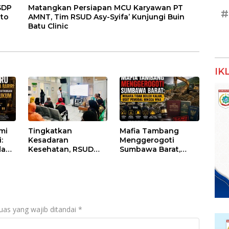
SDP
Matangkan Persiapan MCU Karyawan PT
#
oto
AMNT, Tim RSUD Asy-Syifa’ Kunjungi Buin
Batu Clinic
IK
umi
Tingkatkan
Mafia Tambang
:
Kesadaran
Menggerogoti
dan
Kesehatan, RSUD
Sumbawa Barat,
Asy-Syifa’ KSB Gelar
Negara Tidak Boleh
um
Penyuluhan
Kalah, Usut Pemodal
Diabetes Melitus
hingga WNA
pada Lansia
uas yang wajib ditandai
*