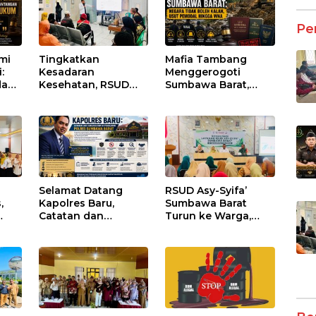
Pe
umi
Tingkatkan
Mafia Tambang
:
Kesadaran
Menggerogoti
dan
Kesehatan, RSUD
Sumbawa Barat,
Asy-Syifa’ KSB Gelar
Negara Tidak Boleh
um
Penyuluhan
Kalah, Usut Pemodal
Diabetes Melitus
hingga WNA
pada Lansia
Selamat Datang
RSUD Asy-Syifa’
,
Kapolres Baru,
Sumbawa Barat
Catatan dan
Turun ke Warga,
Harapan untuk
Pastikan Akses
i dan
Penguatan Polres
Informasi Kesehatan
tan
Sumbawa Barat
Transparan