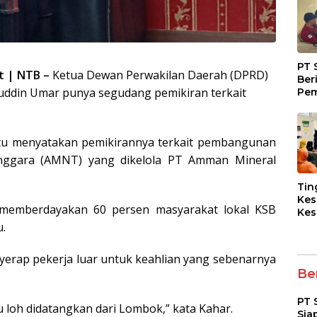
PT 
t | NTB –
Ketua Dewan Perwakilan Daerah (DPRD)
Ber
ddin Umar punya segudang pemikiran terkait
Pem
Fasi
dan
Kep
 itu menyatakan pemikirannya terkait pembangunan
ggara (AMNT) yang dikelola PT Amman Mineral
Tin
Kes
memberdayakan 60 persen masyarakat lokal KSB
Kes
Asy
.
Pen
Dia
erap pekerja luar untuk keahlian yang sebenarnya
pad
Ber
PT 
u loh didatangkan dari Lombok,” kata Kahar.
Sia