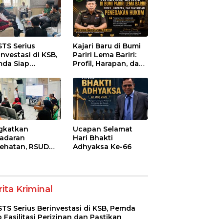
STS Serius
Kajari Baru di Bumi
investasi di KSB,
Pariri Lema Bariri:
da Siap
Profil, Harapan, dan
litasi Perizinan
Tantangan
 Pastikan
Penegakan Hukum
atuhan Regulasi
gkatkan
Ucapan Selamat
adaran
Hari Bhakti
ehatan, RSUD
Adhyaksa Ke-66
-Syifa’ KSB Gelar
yuluhan
betes Melitus
a Lansia
ita Kriminal
STS Serius Berinvestasi di KSB, Pemda
p Fasilitasi Perizinan dan Pastikan