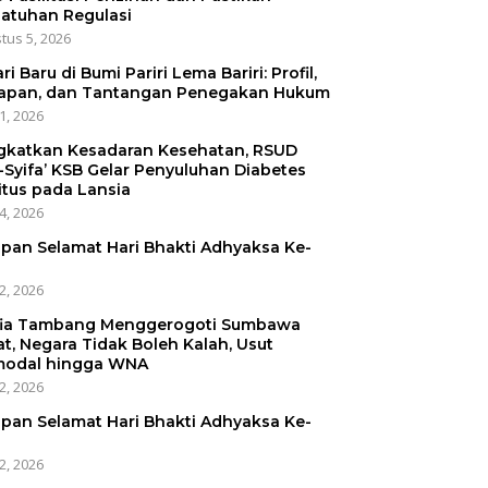
atuhan Regulasi
tus 5, 2026
ri Baru di Bumi Pariri Lema Bariri: Profil,
apan, dan Tantangan Penegakan Hukum
31, 2026
gkatkan Kesadaran Kesehatan, RSUD
-Syifa’ KSB Gelar Penyuluhan Diabetes
itus pada Lansia
24, 2026
pan Selamat Hari Bhakti Adhyaksa Ke-
22, 2026
ia Tambang Menggerogoti Sumbawa
at, Negara Tidak Boleh Kalah, Usut
odal hingga WNA
22, 2026
pan Selamat Hari Bhakti Adhyaksa Ke-
22, 2026