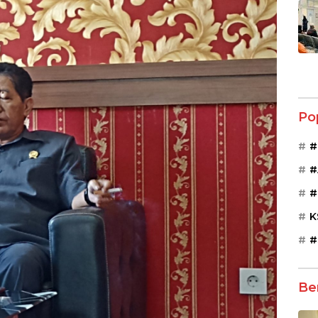
Po
#
#
#
K
#
Be