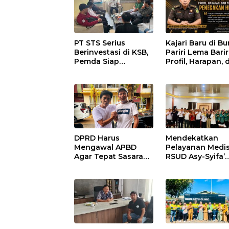
PT STS Serius
Kajari Baru di B
Berinvestasi di KSB,
Pariri Lema Bariri
Pemda Siap
Profil, Harapan, 
Fasilitasi Perizinan
Tantangan
dan Pastikan
Penegakan Huk
Kepatuhan Regulasi
DPRD Harus
Mendekatkan
Mengawal APBD
Pelayanan Medis
Agar Tepat Sasaran
RSUD Asy-Syifa’
dan Tidak Dikuasai
Sumbawa Barat
Kepentingan
Gelar Sosialisas
Kelompok Tertentu
Edukasi Keseha
di Taliwang