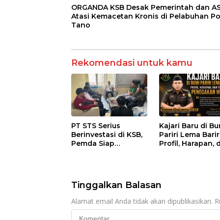
ORGANDA KSB Desak Pemerintah dan A
Atasi Kemacetan Kronis di Pelabuhan P
Tano
Rekomendasi untuk kamu
PT STS Serius
Kajari Baru di B
Berinvestasi di KSB,
Pariri Lema Bariri
Pemda Siap
Profil, Harapan, 
Fasilitasi Perizinan
Tantangan
dan Pastikan
Penegakan Huk
Kepatuhan Regulasi
Tinggalkan Balasan
Alamat email Anda tidak akan dipublikasikan.
R