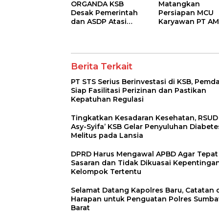
ORGANDA KSB
Matangkan
Desak Pemerintah
Persiapan MCU
dan ASDP Atasi
Karyawan PT AM
Kemacetan Kronis di
Tim RSUD Asy-Sy
Pelabuhan Poto
Kunjungi Buin B
Tano
Clinic
Berita Terkait
PT STS Serius Berinvestasi di KSB, Pemd
Siap Fasilitasi Perizinan dan Pastikan
Kepatuhan Regulasi
Tingkatkan Kesadaran Kesehatan, RSUD
Asy-Syifa’ KSB Gelar Penyuluhan Diabete
Melitus pada Lansia
DPRD Harus Mengawal APBD Agar Tepat
Sasaran dan Tidak Dikuasai Kepentinga
Kelompok Tertentu
Selamat Datang Kapolres Baru, Catatan 
Harapan untuk Penguatan Polres Sumb
Barat