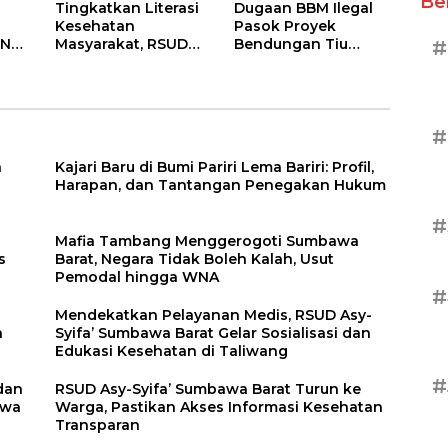
Be
Tingkatkan Literasi
Dugaan BBM Ilegal
Kesehatan
Pasok Proyek
NT,
Masyarakat, RSUD
Bendungan Tiu
#
ifa’
Asy-Syifa’ Sumbawa
Suntuk, APH Didesak
atu
Barat Gelar
Ambil Tindakan
Sosialisasi dan
Tegas!
Penyuluhan
#
Diabetes di
Kecamatan Seteluk
a
Kajari Baru di Bumi Pariri Lema Bariri: Profil,
Harapan, dan Tantangan Penegakan Hukum
#
Mafia Tambang Menggerogoti Sumbawa
s
Barat, Negara Tidak Boleh Kalah, Usut
Pemodal hingga WNA
#
Mendekatkan Pelayanan Medis, RSUD Asy-
n
Syifa’ Sumbawa Barat Gelar Sosialisasi dan
Edukasi Kesehatan di Taliwang
#
dan
RSUD Asy-Syifa’ Sumbawa Barat Turun ke
awa
Warga, Pastikan Akses Informasi Kesehatan
Transparan