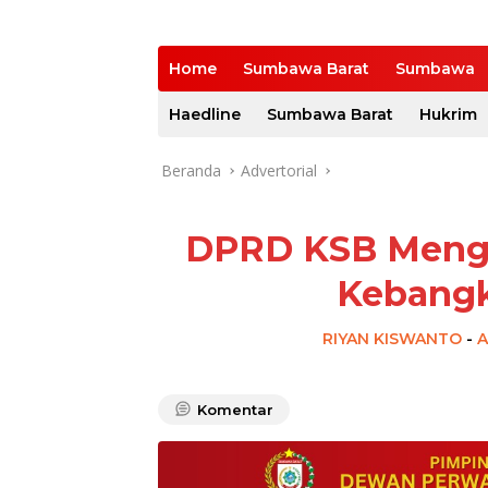
Home
Sumbawa Barat
Sumbawa
Haedline
Sumbawa Barat
Hukrim
Beranda
Advertorial
DPRD KSB Mengu
Kebangk
RIYAN KISWANTO
-
A
Komentar