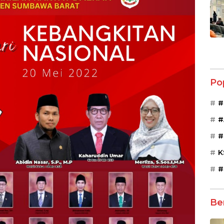
Po
#
#
#
K
#
Be