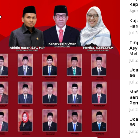
Kep
Agus
Kaja
Har
Juli 
Tin
Asy
Mel
Juli 
Uca
66
Juli 
Maf
Bar
Pem
Juli 
Uca
66
Juli 