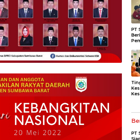
PT 
Ber
Pem
Fasi
dan
Kep
Tin
Kes
Kes
Asy
Pen
Dia
pad
Ber
PT 
Sia