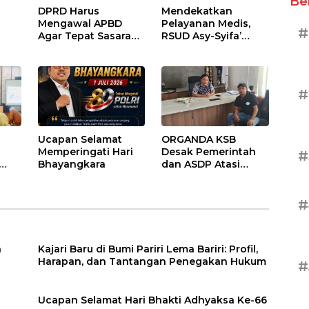
Be
DPRD Harus
Mendekatkan
Mengawal APBD
Pelayanan Medis,
#
Agar Tepat Sasaran
RSUD Asy-Syifa’
dan Tidak Dikuasai
Sumbawa Barat
Kepentingan
Gelar Sosialisasi dan
Kelompok Tertentu
Edukasi Kesehatan
di Taliwang
#
Ucapan Selamat
ORGANDA KSB
Memperingati Hari
Desak Pemerintah
#
Bhayangkara
dan ASDP Atasi
Kemacetan Kronis di
atan
Pelabuhan Poto
Tano
#
a
Kajari Baru di Bumi Pariri Lema Bariri: Profil,
Harapan, dan Tantangan Penegakan Hukum
#
Ucapan Selamat Hari Bhakti Adhyaksa Ke-66