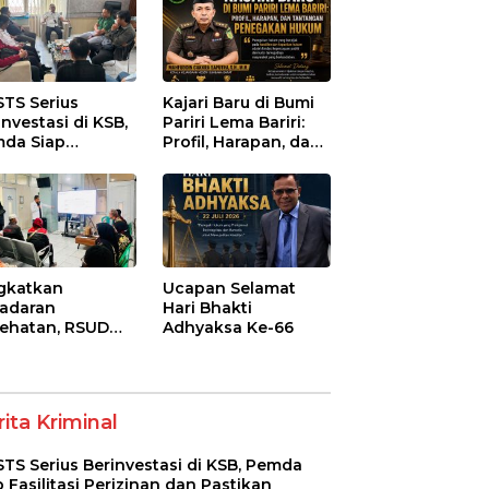
STS Serius
Kajari Baru di Bumi
investasi di KSB,
Pariri Lema Bariri:
da Siap
Profil, Harapan, dan
litasi Perizinan
Tantangan
 Pastikan
Penegakan Hukum
atuhan Regulasi
gkatkan
Ucapan Selamat
adaran
Hari Bhakti
ehatan, RSUD
Adhyaksa Ke-66
-Syifa’ KSB Gelar
yuluhan
betes Melitus
a Lansia
ita Kriminal
STS Serius Berinvestasi di KSB, Pemda
p Fasilitasi Perizinan dan Pastikan