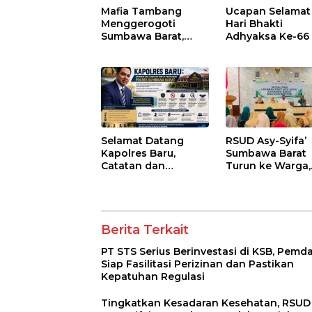
Mafia Tambang
Ucapan Selamat
Menggerogoti
Hari Bhakti
Sumbawa Barat,
Adhyaksa Ke-66
Negara Tidak Boleh
Kalah, Usut Pemodal
hingga WNA
Selamat Datang
RSUD Asy-Syifa’
Kapolres Baru,
Sumbawa Barat
Catatan dan
Turun ke Warga,
Harapan untuk
Pastikan Akses
Penguatan Polres
Informasi Keseh
Sumbawa Barat
Transparan
Berita Terkait
PT STS Serius Berinvestasi di KSB, Pemd
Siap Fasilitasi Perizinan dan Pastikan
Kepatuhan Regulasi
Tingkatkan Kesadaran Kesehatan, RSUD