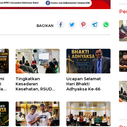
Pe
BAGIKAN
umi
Tingkatkan
Ucapan Selamat
:
Kesadaran
Hari Bhakti
dan
Kesehatan, RSUD
Adhyaksa Ke-66
Asy-Syifa’ KSB Gelar
um
Penyuluhan
Diabetes Melitus
pada Lansia