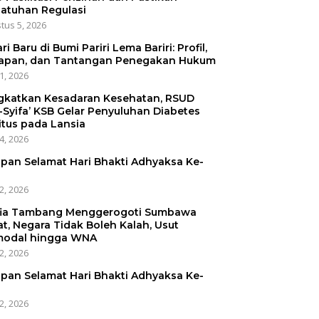
atuhan Regulasi
tus 5, 2026
ri Baru di Bumi Pariri Lema Bariri: Profil,
apan, dan Tantangan Penegakan Hukum
31, 2026
gkatkan Kesadaran Kesehatan, RSUD
-Syifa’ KSB Gelar Penyuluhan Diabetes
itus pada Lansia
24, 2026
pan Selamat Hari Bhakti Adhyaksa Ke-
22, 2026
ia Tambang Menggerogoti Sumbawa
at, Negara Tidak Boleh Kalah, Usut
odal hingga WNA
22, 2026
pan Selamat Hari Bhakti Adhyaksa Ke-
22, 2026