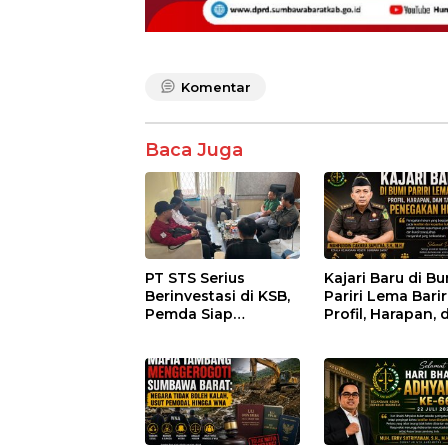
Komentar
Baca Juga
PT STS Serius
Kajari Baru di B
Berinvestasi di KSB,
Pariri Lema Bariri
Pemda Siap
Profil, Harapan, 
Fasilitasi Perizinan
Tantangan
dan Pastikan
Penegakan Huk
Kepatuhan Regulasi