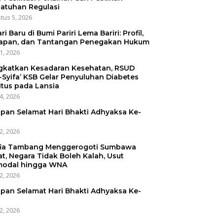
atuhan Regulasi
tus 5, 2026
ri Baru di Bumi Pariri Lema Bariri: Profil,
apan, dan Tantangan Penegakan Hukum
31, 2026
gkatkan Kesadaran Kesehatan, RSUD
-Syifa’ KSB Gelar Penyuluhan Diabetes
itus pada Lansia
24, 2026
pan Selamat Hari Bhakti Adhyaksa Ke-
22, 2026
ia Tambang Menggerogoti Sumbawa
at, Negara Tidak Boleh Kalah, Usut
odal hingga WNA
22, 2026
pan Selamat Hari Bhakti Adhyaksa Ke-
22, 2026