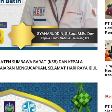
PT 
Ber
Pem
Fasi
dan
Kep
ATEN SUMBAWA BARAT (KSB) DAN KEPALA
Tin
AJARAN MENGUCAPKAN, SELAMAT HARI RAYA IDUL
Kes
Kes
Asy
Pen
Dia
pad
Ber
PT 
Sia