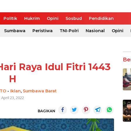
Politik
Hukrim
Opini
Sosbud
Pendidikan
Sumbawa
Peristiwa
TNI-Polri
Nasional
Opini
Be
ri Raya Idul Fitri 1443
H
NTO
-
Iklan
,
Sumbawa Barat
April 23, 2022
BAGIKAN