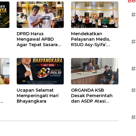
Be
Diabetes Melitus
pada Lansia
#
DPRD Harus
Mendekatkan
Mengawal APBD
Pelayanan Medis,
#
Agar Tepat Sasaran
RSUD Asy-Syifa’
dan Tidak Dikuasai
Sumbawa Barat
Kepentingan
Gelar Sosialisasi dan
Kelompok Tertentu
Edukasi Kesehatan
di Taliwang
#
#
Ucapan Selamat
ORGANDA KSB
Memperingati Hari
Desak Pemerintah
Bhayangkara
dan ASDP Atasi
Kemacetan Kronis di
atan
Pelabuhan Poto
#
Tano