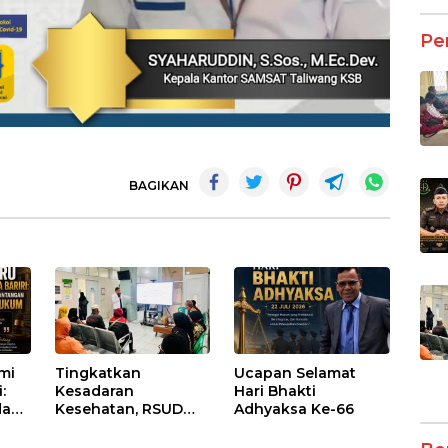
Pe
BAGIKAN
umi
Tingkatkan
Ucapan Selamat
:
Kesadaran
Hari Bhakti
dan
Kesehatan, RSUD
Adhyaksa Ke-66
Asy-Syifa’ KSB Gelar
um
Penyuluhan