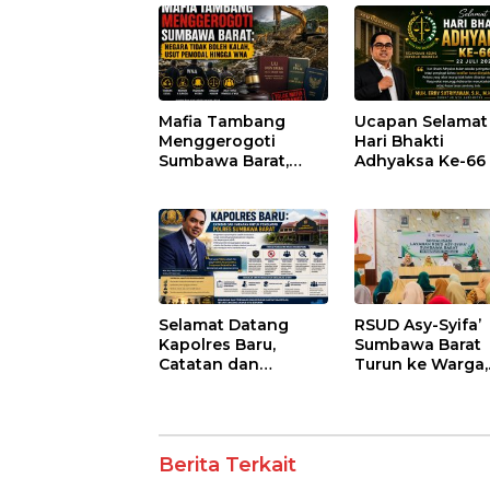
Kepatuhan Regulasi
Mafia Tambang
Ucapan Selamat
Menggerogoti
Hari Bhakti
Sumbawa Barat,
Adhyaksa Ke-66
Negara Tidak Boleh
Kalah, Usut Pemodal
hingga WNA
Selamat Datang
RSUD Asy-Syifa’
Kapolres Baru,
Sumbawa Barat
Catatan dan
Turun ke Warga,
Harapan untuk
Pastikan Akses
Penguatan Polres
Informasi Keseh
Sumbawa Barat
Transparan
Berita Terkait