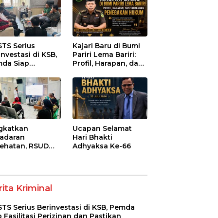
STS Serius
Kajari Baru di Bumi
investasi di KSB,
Pariri Lema Bariri:
da Siap
Profil, Harapan, dan
litasi Perizinan
Tantangan
 Pastikan
Penegakan Hukum
atuhan Regulasi
gkatkan
Ucapan Selamat
adaran
Hari Bhakti
ehatan, RSUD
Adhyaksa Ke-66
-Syifa’ KSB Gelar
yuluhan
betes Melitus
a Lansia
ita Kriminal
STS Serius Berinvestasi di KSB, Pemda
p Fasilitasi Perizinan dan Pastikan