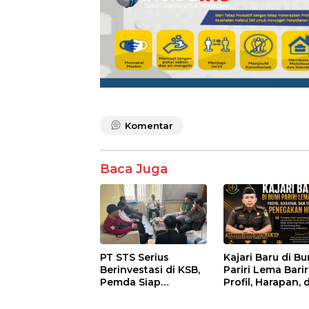
Komentar
Baca Juga
PT STS Serius
Kajari Baru di B
Berinvestasi di KSB,
Pariri Lema Bariri
Pemda Siap
Profil, Harapan, 
Fasilitasi Perizinan
Tantangan
dan Pastikan
Penegakan Huk