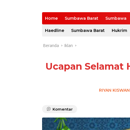
Home
Sumbawa Barat
Sumbawa
Haedline
Sumbawa Barat
Hukrim
Beranda
Iklan
Ucapan Selamat Ha
RIYAN KISWA
Komentar