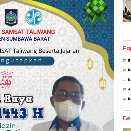
Po
#
#
#
K
#
Be