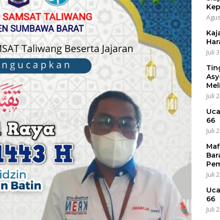
Kep
Agus
Kaja
Har
Juli 
Tin
Asy
Mel
Juli 
Uca
66
Juli 
Maf
Bar
Pem
Juli 
Uca
66
Juli 