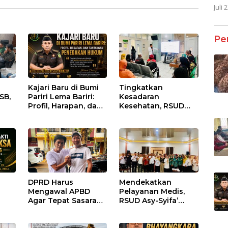
Juli 
Pe
Kajari Baru di Bumi
Tingkatkan
SB,
Pariri Lema Bariri:
Kesadaran
Profil, Harapan, dan
Kesehatan, RSUD
nan
Tantangan
Asy-Syifa’ KSB Gelar
Penegakan Hukum
Penyuluhan
lasi
Diabetes Melitus
pada Lansia
DPRD Harus
Mendekatkan
Mengawal APBD
Pelayanan Medis,
Agar Tepat Sasaran
RSUD Asy-Syifa’
dan Tidak Dikuasai
Sumbawa Barat
Kepentingan
Gelar Sosialisasi dan
Kelompok Tertentu
Edukasi Kesehatan