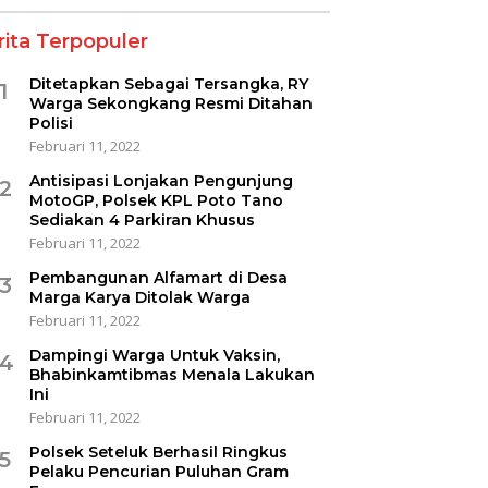
rita Terpopuler
Ditetapkan Sebagai Tersangka, RY
1
Warga Sekongkang Resmi Ditahan
Polisi
Februari 11, 2022
Antisipasi Lonjakan Pengunjung
2
MotoGP, Polsek KPL Poto Tano
Sediakan 4 Parkiran Khusus
Februari 11, 2022
Pembangunan Alfamart di Desa
3
Marga Karya Ditolak Warga
Februari 11, 2022
Dampingi Warga Untuk Vaksin,
4
Bhabinkamtibmas Menala Lakukan
Ini
Februari 11, 2022
Polsek Seteluk Berhasil Ringkus
5
Pelaku Pencurian Puluhan Gram