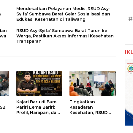
Mendekatkan Pelayanan Medis, RSUD Asy-
n
Syifa’ Sumbawa Barat Gelar Sosialisasi dan
#
Edukasi Kesehatan di Taliwang
dan
RSUD Asy-Syifa’ Sumbawa Barat Turun ke
awa
Warga, Pastikan Akses Informasi Kesehatan
Transparan
IK
Kajari Baru di Bumi
Tingkatkan
SB,
Pariri Lema Bariri:
Kesadaran
Profil, Harapan, dan
Kesehatan, RSUD
nan
Tantangan
Asy-Syifa’ KSB Gelar
Penegakan Hukum
Penyuluhan
lasi
Diabetes Melitus