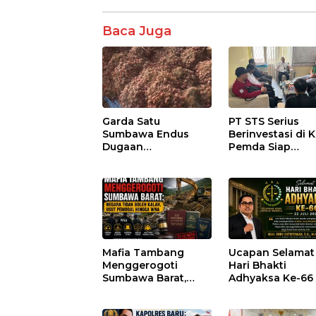
Baca Juga
Garda Satu
PT STS Serius
Sumbawa Endus
Berinvestasi di K
Dugaan
Pemda Siap
Pengkondisian
Fasilitasi Perizi
Lelang dan
dan Pastikan
Manipulasi Asal-Usul
Kepatuhan Regu
Benih Bawang
Merah senilai Rp 7,5
Miliar
Mafia Tambang
Ucapan Selamat
Menggerogoti
Hari Bhakti
Sumbawa Barat,
Adhyaksa Ke-66
Negara Tidak Boleh
Kalah, Usut Pemodal
hingga WNA