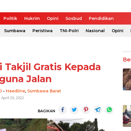
Politik
Hukrim
Opini
Sosbud
Pendidikan
Sumbawa
Peristiwa
TNI-Polri
Nasional
Opini
Be
 Takjil Gratis Kepada
guna Jalan
O
-
Haedline
,
Sumbawa Barat
April 20, 2022
BAGIKAN