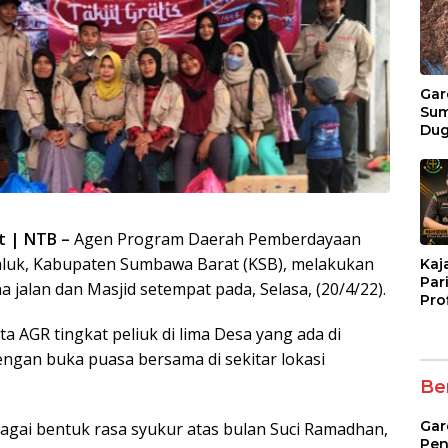
Gar
Su
Du
Pen
Lel
Man
Ben
Mer
t | NTB –
Agen Program Daerah Pemberdayaan
Mili
luk, Kabupaten Sumbawa Barat (KSB), melakukan
Kaj
Pari
 jalan dan Masjid setempat pada, Selasa, (20/4/22).
Pro
Tan
a AGR tingkat peliuk di lima Desa yang ada di
Pen
ngan buka puasa bersama di sekitar lokasi
Ber
Gar
ebagai bentuk rasa syukur atas bulan Suci Ramadhan,
Pen