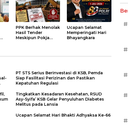
di Taliwang
Be
#
PPK Berhak Menolak
Ucapan Selamat
Hasil Tender
Memperingati Hari
Meskipun Pokja
Bhayangkara
Telah Menetapkan
atan
Pemenang
#
PT STS Serius Berinvestasi di KSB, Pemda
#
al-
Siap Fasilitasi Perizinan dan Pastikan
Kepatuhan Regulasi
il,
Tingkatkan Kesadaran Kesehatan, RSUD
#
ukum
Asy-Syifa’ KSB Gelar Penyuluhan Diabetes
Melitus pada Lansia
a
Ucapan Selamat Hari Bhakti Adhyaksa Ke-66
#