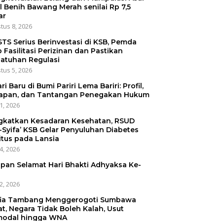
l Benih Bawang Merah senilai Rp 7,5
ar
tus 8, 2026
STS Serius Berinvestasi di KSB, Pemda
p Fasilitasi Perizinan dan Pastikan
atuhan Regulasi
tus 5, 2026
ri Baru di Bumi Pariri Lema Bariri: Profil,
apan, dan Tantangan Penegakan Hukum
31, 2026
gkatkan Kesadaran Kesehatan, RSUD
-Syifa’ KSB Gelar Penyuluhan Diabetes
itus pada Lansia
24, 2026
pan Selamat Hari Bhakti Adhyaksa Ke-
22, 2026
ia Tambang Menggerogoti Sumbawa
at, Negara Tidak Boleh Kalah, Usut
odal hingga WNA