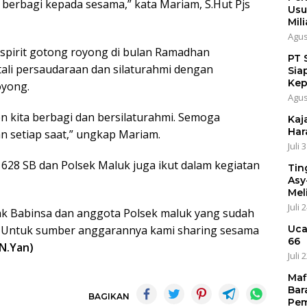
 berbagi kepada sesama,” kata Mariam, S.Hut Pjs
Usu
Mili
Agus
pirit gotong royong di bulan Ramadhan
PT 
i persaudaraan dan silaturahmi dengan
Sia
Kep
oyong.
Agus
n kita berbagi dan bersilaturahmi. Semoga
Kaja
Har
kan setiap saat,” ungkap Mariam.
Juli 
628 SB dan Polsek Maluk juga ikut dalam kegiatan
Tin
Asy
Mel
Juli 
ak Babinsa dan anggota Polsek maluk yang sudah
Uca
ni. Untuk sumber anggarannya kami sharing sesama
66
N.Yan)
Juli 
Maf
Bar
BAGIKAN
Pem