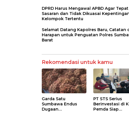
DPRD Harus Mengawal APBD Agar Tepat
Sasaran dan Tidak Dikuasai Kepentinga
Kelompok Tertentu
Selamat Datang Kapolres Baru, Catatan 
Harapan untuk Penguatan Polres Sumb
Barat
Rekomendasi untuk kamu
Garda Satu
PT STS Serius
Sumbawa Endus
Berinvestasi di K
Dugaan
Pemda Siap
Pengkondisian
Fasilitasi Perizi
Lelang dan
dan Pastikan
Manipulasi Asal-Usul
Kepatuhan Regu