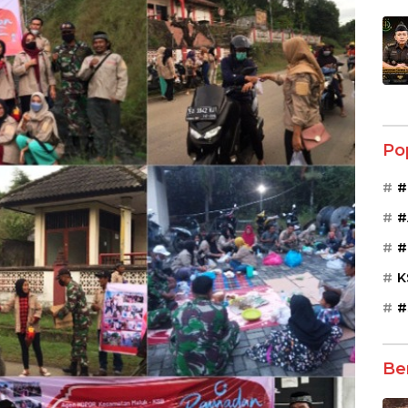
Po
#
#
#
K
#
Be