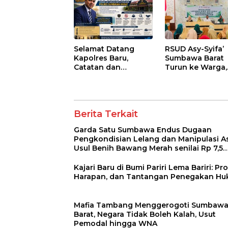
Selamat Datang
RSUD Asy-Syifa’
Kapolres Baru,
Sumbawa Barat
Catatan dan
Turun ke Warga,
Harapan untuk
Pastikan Akses
Penguatan Polres
Informasi Keseh
Sumbawa Barat
Transparan
Berita Terkait
Garda Satu Sumbawa Endus Dugaan
Pengkondisian Lelang dan Manipulasi As
Usul Benih Bawang Merah senilai Rp 7,5
Miliar
Kajari Baru di Bumi Pariri Lema Bariri: Prof
Harapan, dan Tantangan Penegakan H
Mafia Tambang Menggerogoti Sumbaw
Barat, Negara Tidak Boleh Kalah, Usut
Pemodal hingga WNA