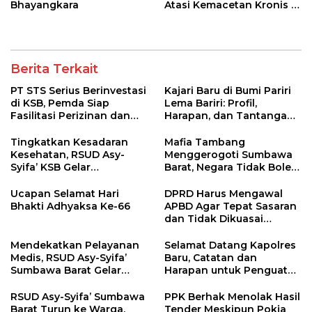
Bhayangkara
Atasi Kemacetan Kronis di
Pelabuhan Poto Tano
Berita Terkait
PT STS Serius Berinvestasi
Kajari Baru di Bumi Pariri
di KSB, Pemda Siap
Lema Bariri: Profil,
Fasilitasi Perizinan dan
Harapan, dan Tantangan
Pastikan Kepatuhan
Penegakan Hukum
Regulasi
Tingkatkan Kesadaran
Mafia Tambang
Kesehatan, RSUD Asy-
Menggerogoti Sumbawa
Syifa’ KSB Gelar
Barat, Negara Tidak Boleh
Penyuluhan Diabetes
Kalah, Usut Pemodal
Melitus pada Lansia
hingga WNA
Ucapan Selamat Hari
DPRD Harus Mengawal
Bhakti Adhyaksa Ke-66
APBD Agar Tepat Sasaran
dan Tidak Dikuasai
Kepentingan Kelompok
Tertentu
Mendekatkan Pelayanan
Selamat Datang Kapolres
Medis, RSUD Asy-Syifa’
Baru, Catatan dan
Sumbawa Barat Gelar
Harapan untuk Penguatan
Sosialisasi dan Edukasi
Polres Sumbawa Barat
Kesehatan di Taliwang
RSUD Asy-Syifa’ Sumbawa
PPK Berhak Menolak Hasil
Barat Turun ke Warga,
Tender Meskipun Pokja