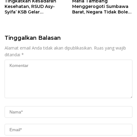
Tingkatkan Kesadaran
Mafia Tambang
Kesehatan, RSUD Asy-
Menggerogoti Sumbawa
Syifa’ KSB Gelar
Barat, Negara Tidak Boleh
Penyuluhan Diabetes
Kalah, Usut Pemodal
Melitus pada Lansia
hingga WNA
Tinggalkan Balasan
Alamat email Anda tidak akan dipublikasikan.
Ruas yang wajib
ditandai
*