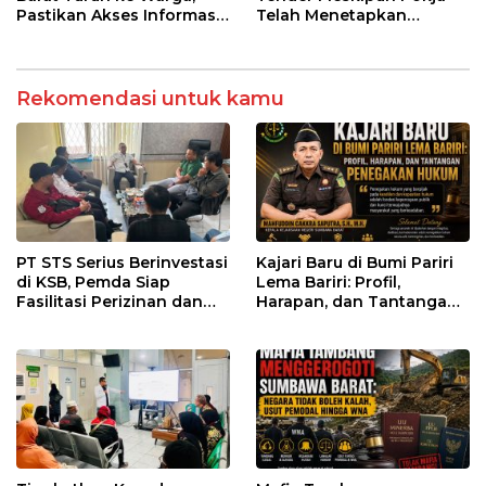
Pastikan Akses Informasi
Telah Menetapkan
Kesehatan Transparan
Pemenang
Rekomendasi untuk kamu
PT STS Serius Berinvestasi
Kajari Baru di Bumi Pariri
di KSB, Pemda Siap
Lema Bariri: Profil,
Fasilitasi Perizinan dan
Harapan, dan Tantangan
Pastikan Kepatuhan
Penegakan Hukum
Regulasi