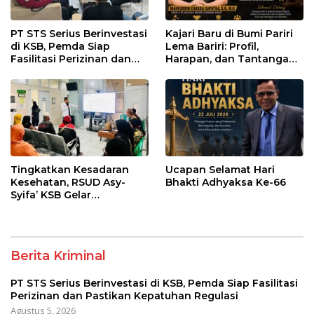
PT STS Serius Berinvestasi
Kajari Baru di Bumi Pariri
di KSB, Pemda Siap
Lema Bariri: Profil,
Fasilitasi Perizinan dan
Harapan, dan Tantangan
Pastikan Kepatuhan
Penegakan Hukum
Regulasi
Tingkatkan Kesadaran
Ucapan Selamat Hari
Kesehatan, RSUD Asy-
Bhakti Adhyaksa Ke-66
Syifa’ KSB Gelar
Penyuluhan Diabetes
Melitus pada Lansia
Berita Kriminal
PT STS Serius Berinvestasi di KSB, Pemda Siap Fasilitasi
Perizinan dan Pastikan Kepatuhan Regulasi
Agustus 5, 2026