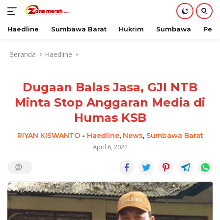
Haedline
Sumbawa Barat
Hukrim
Sumbawa
Peri
Langsung
Beranda
Haedline
ke
konten
Dugaan Balas Jasa, GJI NTB
Minta Stop Anggaran Media di
Humas KSB
RIYAN KISWANTO
-
Haedline
,
News
,
Sumbawa Barat
April 6, 2022