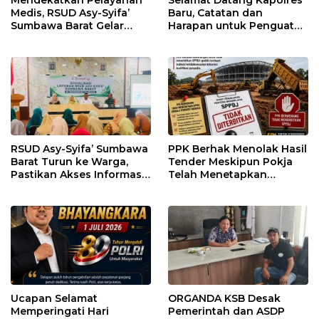
Mendekatkan Pelayanan
Selamat Datang Kapolres
Medis, RSUD Asy-Syifa’
Baru, Catatan dan
Sumbawa Barat Gelar
Harapan untuk Penguatan
Sosialisasi dan Edukasi
Polres Sumbawa Barat
Kesehatan di Taliwang
RSUD Asy-Syifa’ Sumbawa
PPK Berhak Menolak Hasil
Barat Turun ke Warga,
Tender Meskipun Pokja
Pastikan Akses Informasi
Telah Menetapkan
Kesehatan Transparan
Pemenang
Ucapan Selamat
ORGANDA KSB Desak
Memperingati Hari
Pemerintah dan ASDP