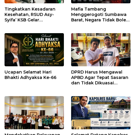
Tingkatkan Kesadaran
Mafia Tambang
Kesehatan, RSUD Asy-
Menggerogoti Sumbawa
Syifa’ KSB Gelar
Barat, Negara Tidak Boleh
Penyuluhan Diabetes
Kalah, Usut Pemodal
Melitus pada Lansia
hingga WNA
Ucapan Selamat Hari
DPRD Harus Mengawal
Bhakti Adhyaksa Ke-66
APBD Agar Tepat Sasaran
dan Tidak Dikuasai
Kepentingan Kelompok
Tertentu