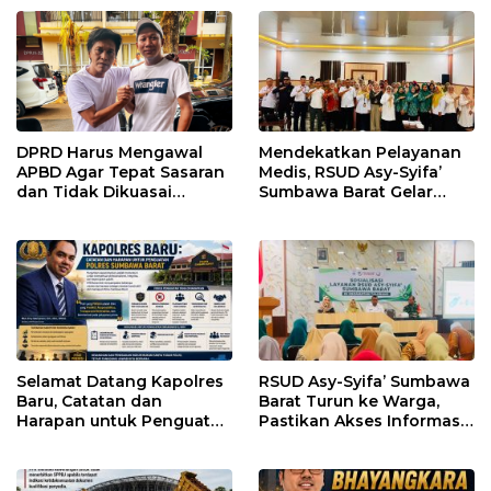
hingga WNA
DPRD Harus Mengawal
Mendekatkan Pelayanan
APBD Agar Tepat Sasaran
Medis, RSUD Asy-Syifa’
dan Tidak Dikuasai
Sumbawa Barat Gelar
Kepentingan Kelompok
Sosialisasi dan Edukasi
Tertentu
Kesehatan di Taliwang
Selamat Datang Kapolres
RSUD Asy-Syifa’ Sumbawa
Baru, Catatan dan
Barat Turun ke Warga,
Harapan untuk Penguatan
Pastikan Akses Informasi
Polres Sumbawa Barat
Kesehatan Transparan