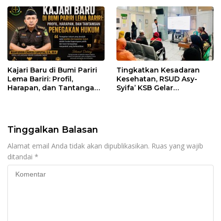
Benih Bawang Merah
Regulasi
senilai Rp 7,5 Miliar
Kajari Baru di Bumi Pariri
Tingkatkan Kesadaran
Lema Bariri: Profil,
Kesehatan, RSUD Asy-
Harapan, dan Tantangan
Syifa’ KSB Gelar
Penegakan Hukum
Penyuluhan Diabetes
Melitus pada Lansia
Tinggalkan Balasan
Alamat email Anda tidak akan dipublikasikan.
Ruas yang wajib
ditandai
*