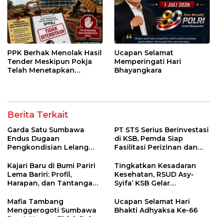
PPK Berhak Menolak Hasil
Ucapan Selamat
Tender Meskipun Pokja
Memperingati Hari
Telah Menetapkan
Bhayangkara
Pemenang
Berita Terkait
Garda Satu Sumbawa
PT STS Serius Berinvestasi
Endus Dugaan
di KSB, Pemda Siap
Pengkondisian Lelang
Fasilitasi Perizinan dan
dan Manipulasi Asal-Usul
Pastikan Kepatuhan
Benih Bawang Merah
Regulasi
Kajari Baru di Bumi Pariri
Tingkatkan Kesadaran
senilai Rp 7,5 Miliar
Lema Bariri: Profil,
Kesehatan, RSUD Asy-
Harapan, dan Tantangan
Syifa’ KSB Gelar
Penegakan Hukum
Penyuluhan Diabetes
Melitus pada Lansia
Mafia Tambang
Ucapan Selamat Hari
Menggerogoti Sumbawa
Bhakti Adhyaksa Ke-66