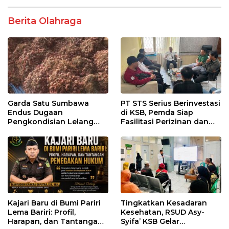
Berita Olahraga
Garda Satu Sumbawa
PT STS Serius Berinvestasi
Endus Dugaan
di KSB, Pemda Siap
Pengkondisian Lelang
Fasilitasi Perizinan dan
dan Manipulasi Asal-Usul
Pastikan Kepatuhan
Benih Bawang Merah
Regulasi
senilai Rp 7,5 Miliar
Kajari Baru di Bumi Pariri
Tingkatkan Kesadaran
Lema Bariri: Profil,
Kesehatan, RSUD Asy-
Harapan, dan Tantangan
Syifa’ KSB Gelar