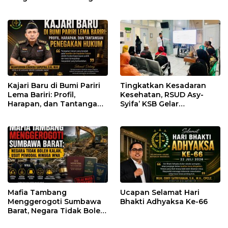
dan Manipulasi Asal-Usul
Pastikan Kepatuhan
Benih Bawang Merah
Regulasi
senilai Rp 7,5 Miliar
Kajari Baru di Bumi Pariri
Tingkatkan Kesadaran
Lema Bariri: Profil,
Kesehatan, RSUD Asy-
Harapan, dan Tantangan
Syifa’ KSB Gelar
Penegakan Hukum
Penyuluhan Diabetes
Melitus pada Lansia
Mafia Tambang
Ucapan Selamat Hari
Menggerogoti Sumbawa
Bhakti Adhyaksa Ke-66
Barat, Negara Tidak Boleh
Kalah, Usut Pemodal