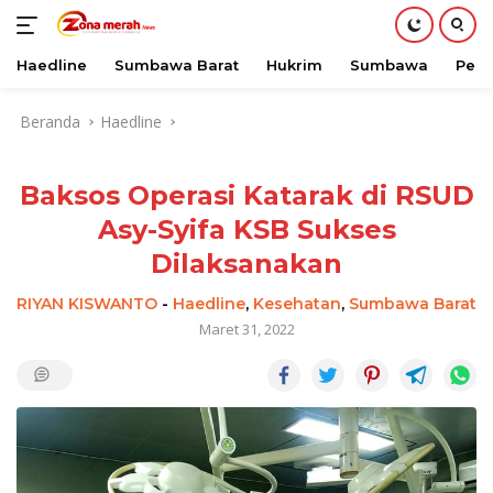
Haedline
Sumbawa Barat
Hukrim
Sumbawa
Peri
Langsung
Beranda
Haedline
ke
konten
Baksos Operasi Katarak di RSUD
Asy-Syifa KSB Sukses
Dilaksanakan
RIYAN KISWANTO
-
Haedline
,
Kesehatan
,
Sumbawa Barat
Maret 31, 2022