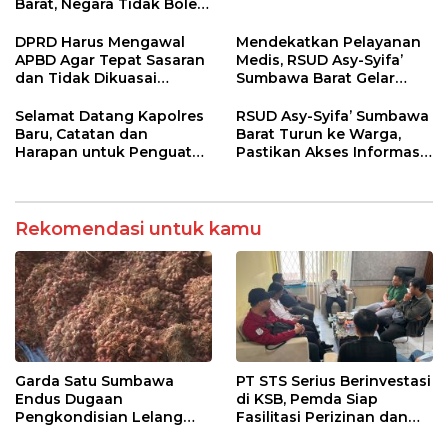
Barat, Negara Tidak Boleh
Kalah, Usut Pemodal
hingga WNA
DPRD Harus Mengawal
Mendekatkan Pelayanan
APBD Agar Tepat Sasaran
Medis, RSUD Asy-Syifa’
dan Tidak Dikuasai
Sumbawa Barat Gelar
Kepentingan Kelompok
Sosialisasi dan Edukasi
Tertentu
Kesehatan di Taliwang
Selamat Datang Kapolres
RSUD Asy-Syifa’ Sumbawa
Baru, Catatan dan
Barat Turun ke Warga,
Harapan untuk Penguatan
Pastikan Akses Informasi
Polres Sumbawa Barat
Kesehatan Transparan
Rekomendasi untuk kamu
Garda Satu Sumbawa
PT STS Serius Berinvestasi
Endus Dugaan
di KSB, Pemda Siap
Pengkondisian Lelang
Fasilitasi Perizinan dan
dan Manipulasi Asal-Usul
Pastikan Kepatuhan