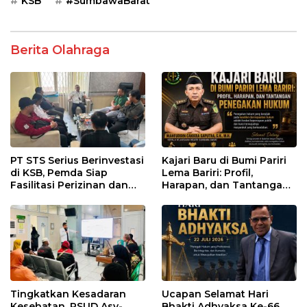
KSB
#SumbawaBarat
Berita Olahraga
PT STS Serius Berinvestasi
Kajari Baru di Bumi Pariri
di KSB, Pemda Siap
Lema Bariri: Profil,
Fasilitasi Perizinan dan
Harapan, dan Tantangan
Pastikan Kepatuhan
Penegakan Hukum
Regulasi
Tingkatkan Kesadaran
Ucapan Selamat Hari
Kesehatan, RSUD Asy-
Bhakti Adhyaksa Ke-66