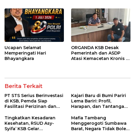
Kesehatan Transparan
Pemenang
Ucapan Selamat
ORGANDA KSB Desak
Memperingati Hari
Pemerintah dan ASDP
Bhayangkara
Atasi Kemacetan Kronis di
Pelabuhan Poto Tano
Berita Terkait
PT STS Serius Berinvestasi
Kajari Baru di Bumi Pariri
di KSB, Pemda Siap
Lema Bariri: Profil,
Fasilitasi Perizinan dan
Harapan, dan Tantangan
Pastikan Kepatuhan
Penegakan Hukum
Regulasi
Tingkatkan Kesadaran
Mafia Tambang
Kesehatan, RSUD Asy-
Menggerogoti Sumbawa
Syifa’ KSB Gelar
Barat, Negara Tidak Boleh
Penyuluhan Diabetes
Kalah, Usut Pemodal