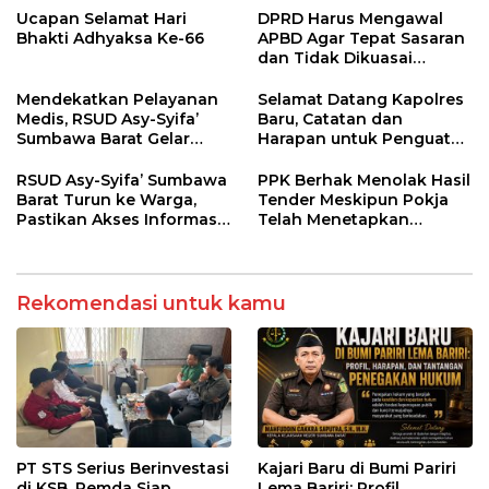
Melitus pada Lansia
hingga WNA
Ucapan Selamat Hari
DPRD Harus Mengawal
Bhakti Adhyaksa Ke-66
APBD Agar Tepat Sasaran
dan Tidak Dikuasai
Kepentingan Kelompok
Tertentu
Mendekatkan Pelayanan
Selamat Datang Kapolres
Medis, RSUD Asy-Syifa’
Baru, Catatan dan
Sumbawa Barat Gelar
Harapan untuk Penguatan
Sosialisasi dan Edukasi
Polres Sumbawa Barat
Kesehatan di Taliwang
RSUD Asy-Syifa’ Sumbawa
PPK Berhak Menolak Hasil
Barat Turun ke Warga,
Tender Meskipun Pokja
Pastikan Akses Informasi
Telah Menetapkan
Kesehatan Transparan
Pemenang
Rekomendasi untuk kamu
PT STS Serius Berinvestasi
Kajari Baru di Bumi Pariri
di KSB, Pemda Siap
Lema Bariri: Profil,