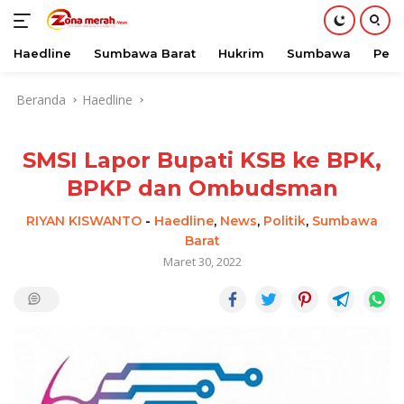
Haedline
Sumbawa Barat
Hukrim
Sumbawa
Peri
Langsung
Beranda
Haedline
ke
konten
SMSI Lapor Bupati KSB ke BPK,
BPKP dan Ombudsman
RIYAN KISWANTO
-
Haedline
,
News
,
Politik
,
Sumbawa
Barat
Maret 30, 2022