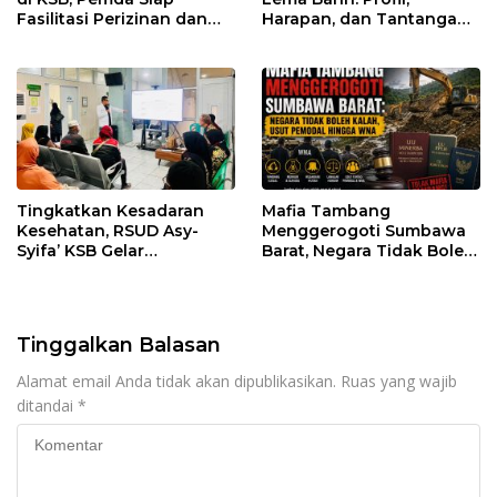
Fasilitasi Perizinan dan
Harapan, dan Tantangan
Pastikan Kepatuhan
Penegakan Hukum
Regulasi
Tingkatkan Kesadaran
Mafia Tambang
Kesehatan, RSUD Asy-
Menggerogoti Sumbawa
Syifa’ KSB Gelar
Barat, Negara Tidak Boleh
Penyuluhan Diabetes
Kalah, Usut Pemodal
Melitus pada Lansia
hingga WNA
Tinggalkan Balasan
Alamat email Anda tidak akan dipublikasikan.
Ruas yang wajib
ditandai
*