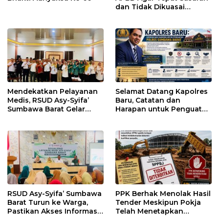
dan Tidak Dikuasai
Kepentingan Kelompok
Tertentu
Mendekatkan Pelayanan
Selamat Datang Kapolres
Medis, RSUD Asy-Syifa’
Baru, Catatan dan
Sumbawa Barat Gelar
Harapan untuk Penguatan
Sosialisasi dan Edukasi
Polres Sumbawa Barat
Kesehatan di Taliwang
RSUD Asy-Syifa’ Sumbawa
PPK Berhak Menolak Hasil
Barat Turun ke Warga,
Tender Meskipun Pokja
Pastikan Akses Informasi
Telah Menetapkan