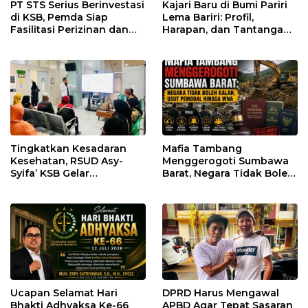
PT STS Serius Berinvestasi
Kajari Baru di Bumi Pariri
di KSB, Pemda Siap
Lema Bariri: Profil,
Fasilitasi Perizinan dan
Harapan, dan Tantangan
Pastikan Kepatuhan
Penegakan Hukum
Regulasi
Tingkatkan Kesadaran
Mafia Tambang
Kesehatan, RSUD Asy-
Menggerogoti Sumbawa
Syifa’ KSB Gelar
Barat, Negara Tidak Boleh
Penyuluhan Diabetes
Kalah, Usut Pemodal
Melitus pada Lansia
hingga WNA
Ucapan Selamat Hari
DPRD Harus Mengawal
Bhakti Adhyaksa Ke-66
APBD Agar Tepat Sasaran