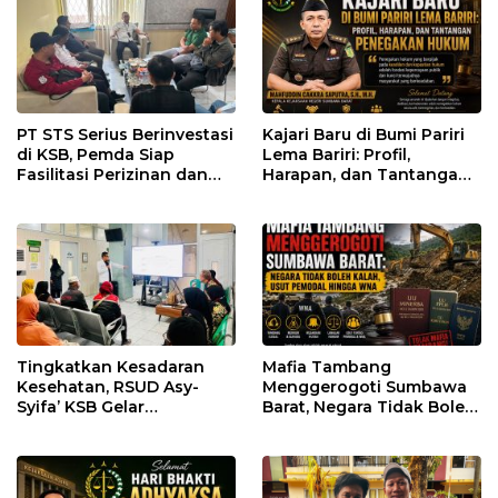
PT STS Serius Berinvestasi
Kajari Baru di Bumi Pariri
di KSB, Pemda Siap
Lema Bariri: Profil,
Fasilitasi Perizinan dan
Harapan, dan Tantangan
Pastikan Kepatuhan
Penegakan Hukum
Regulasi
Tingkatkan Kesadaran
Mafia Tambang
Kesehatan, RSUD Asy-
Menggerogoti Sumbawa
Syifa’ KSB Gelar
Barat, Negara Tidak Boleh
Penyuluhan Diabetes
Kalah, Usut Pemodal
Melitus pada Lansia
hingga WNA