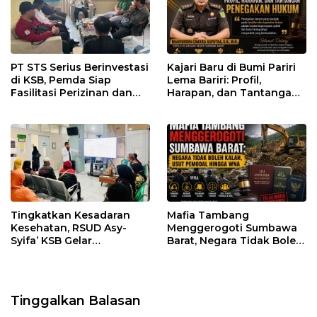
PT STS Serius Berinvestasi
Kajari Baru di Bumi Pariri
di KSB, Pemda Siap
Lema Bariri: Profil,
Fasilitasi Perizinan dan
Harapan, dan Tantangan
Pastikan Kepatuhan
Penegakan Hukum
Regulasi
Tingkatkan Kesadaran
Mafia Tambang
Kesehatan, RSUD Asy-
Menggerogoti Sumbawa
Syifa’ KSB Gelar
Barat, Negara Tidak Boleh
Penyuluhan Diabetes
Kalah, Usut Pemodal
Melitus pada Lansia
hingga WNA
Tinggalkan Balasan