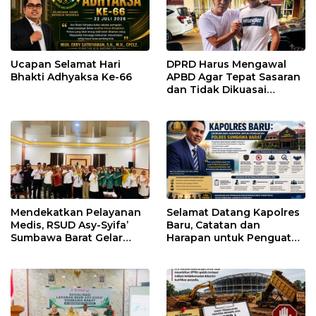
Ucapan Selamat Hari
DPRD Harus Mengawal
Bhakti Adhyaksa Ke-66
APBD Agar Tepat Sasaran
dan Tidak Dikuasai
Kepentingan Kelompok
Tertentu
Mendekatkan Pelayanan
Selamat Datang Kapolres
Medis, RSUD Asy-Syifa’
Baru, Catatan dan
Sumbawa Barat Gelar
Harapan untuk Penguatan
Sosialisasi dan Edukasi
Polres Sumbawa Barat
Kesehatan di Taliwang