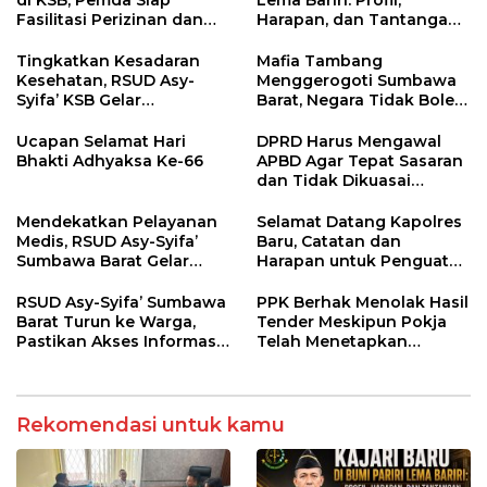
di KSB, Pemda Siap
Lema Bariri: Profil,
Fasilitasi Perizinan dan
Harapan, dan Tantangan
Pastikan Kepatuhan
Penegakan Hukum
Regulasi
Tingkatkan Kesadaran
Mafia Tambang
Kesehatan, RSUD Asy-
Menggerogoti Sumbawa
Syifa’ KSB Gelar
Barat, Negara Tidak Boleh
Penyuluhan Diabetes
Kalah, Usut Pemodal
Melitus pada Lansia
hingga WNA
Ucapan Selamat Hari
DPRD Harus Mengawal
Bhakti Adhyaksa Ke-66
APBD Agar Tepat Sasaran
dan Tidak Dikuasai
Kepentingan Kelompok
Tertentu
Mendekatkan Pelayanan
Selamat Datang Kapolres
Medis, RSUD Asy-Syifa’
Baru, Catatan dan
Sumbawa Barat Gelar
Harapan untuk Penguatan
Sosialisasi dan Edukasi
Polres Sumbawa Barat
Kesehatan di Taliwang
RSUD Asy-Syifa’ Sumbawa
PPK Berhak Menolak Hasil
Barat Turun ke Warga,
Tender Meskipun Pokja
Pastikan Akses Informasi
Telah Menetapkan
Kesehatan Transparan
Pemenang
Rekomendasi untuk kamu