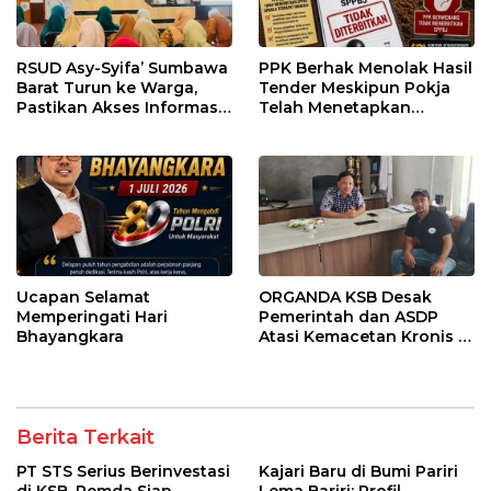
RSUD Asy-Syifa’ Sumbawa
PPK Berhak Menolak Hasil
Barat Turun ke Warga,
Tender Meskipun Pokja
Pastikan Akses Informasi
Telah Menetapkan
Kesehatan Transparan
Pemenang
Ucapan Selamat
ORGANDA KSB Desak
Memperingati Hari
Pemerintah dan ASDP
Bhayangkara
Atasi Kemacetan Kronis di
Pelabuhan Poto Tano
Berita Terkait
PT STS Serius Berinvestasi
Kajari Baru di Bumi Pariri