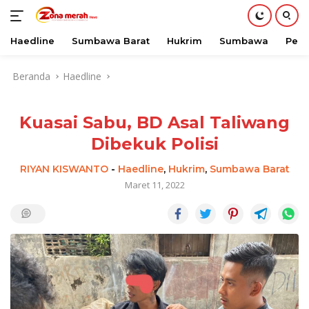
Haedline
Sumbawa Barat
Hukrim
Sumbawa
Peri
Langsung
Beranda
Haedline
ke
konten
Kuasai Sabu, BD Asal Taliwang
Dibekuk Polisi
RIYAN KISWANTO
-
Haedline
,
Hukrim
,
Sumbawa Barat
Maret 11, 2022