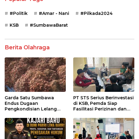
#Politik
#Amar - Nani
#Pilkada2024
KSB
#SumbawaBarat
Berita Olahraga
Garda Satu Sumbawa
PT STS Serius Berinvestasi
Endus Dugaan
di KSB, Pemda Siap
Pengkondisian Lelang
Fasilitasi Perizinan dan
dan Manipulasi Asal-Usul
Pastikan Kepatuhan
Benih Bawang Merah
Regulasi
senilai Rp 7,5 Miliar