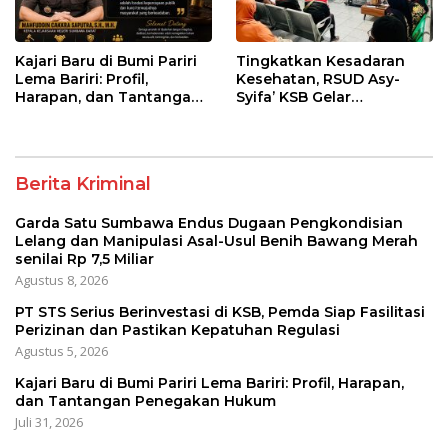
Kajari Baru di Bumi Pariri
Tingkatkan Kesadaran
Lema Bariri: Profil,
Kesehatan, RSUD Asy-
Harapan, dan Tantangan
Syifa’ KSB Gelar
Penegakan Hukum
Penyuluhan Diabetes
Melitus pada Lansia
Berita Kriminal
Garda Satu Sumbawa Endus Dugaan Pengkondisian
Lelang dan Manipulasi Asal-Usul Benih Bawang Merah
senilai Rp 7,5 Miliar
Agustus 8, 2026
PT STS Serius Berinvestasi di KSB, Pemda Siap Fasilitasi
Perizinan dan Pastikan Kepatuhan Regulasi
Agustus 5, 2026
Kajari Baru di Bumi Pariri Lema Bariri: Profil, Harapan,
dan Tantangan Penegakan Hukum
Juli 31, 2026