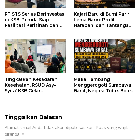
PT STS Serius Berinvestasi
Kajari Baru di Bumi Pariri
di KSB, Pemda Siap
Lema Bariri: Profil,
Fasilitasi Perizinan dan
Harapan, dan Tantangan
Pastikan Kepatuhan
Penegakan Hukum
Regulasi
Tingkatkan Kesadaran
Mafia Tambang
Kesehatan, RSUD Asy-
Menggerogoti Sumbawa
Syifa’ KSB Gelar
Barat, Negara Tidak Boleh
Penyuluhan Diabetes
Kalah, Usut Pemodal
Melitus pada Lansia
hingga WNA
Tinggalkan Balasan
Alamat email Anda tidak akan dipublikasikan.
Ruas yang wajib
ditandai
*