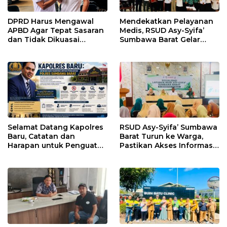
DPRD Harus Mengawal
Mendekatkan Pelayanan
APBD Agar Tepat Sasaran
Medis, RSUD Asy-Syifa’
dan Tidak Dikuasai
Sumbawa Barat Gelar
Kepentingan Kelompok
Sosialisasi dan Edukasi
Tertentu
Kesehatan di Taliwang
Selamat Datang Kapolres
RSUD Asy-Syifa’ Sumbawa
Baru, Catatan dan
Barat Turun ke Warga,
Harapan untuk Penguatan
Pastikan Akses Informasi
Polres Sumbawa Barat
Kesehatan Transparan