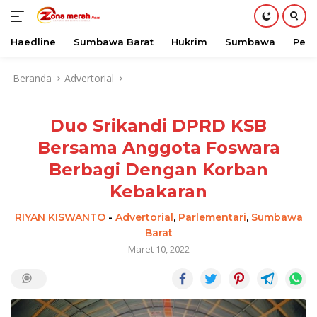
Haedline
Sumbawa Barat
Hukrim
Sumbawa
Peri
Langsung
Beranda
Advertorial
ke
konten
Duo Srikandi DPRD KSB
Bersama Anggota Foswara
Berbagi Dengan Korban
Kebakaran
RIYAN KISWANTO
-
Advertorial
,
Parlementari
,
Sumbawa
Barat
Maret 10, 2022