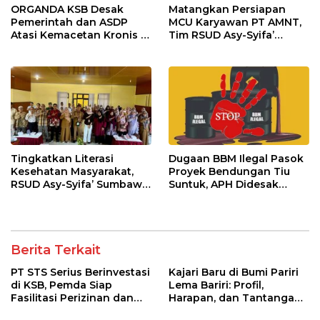
ORGANDA KSB Desak
Matangkan Persiapan
Pemerintah dan ASDP
MCU Karyawan PT AMNT,
Atasi Kemacetan Kronis di
Tim RSUD Asy-Syifa’
Pelabuhan Poto Tano
Kunjungi Buin Batu Clinic
Tingkatkan Literasi
Dugaan BBM Ilegal Pasok
Kesehatan Masyarakat,
Proyek Bendungan Tiu
RSUD Asy-Syifa’ Sumbawa
Suntuk, APH Didesak
Barat Gelar Sosialisasi dan
Ambil Tindakan Tegas!
Penyuluhan Diabetes di
Kecamatan Seteluk
Berita Terkait
PT STS Serius Berinvestasi
Kajari Baru di Bumi Pariri
di KSB, Pemda Siap
Lema Bariri: Profil,
Fasilitasi Perizinan dan
Harapan, dan Tantangan
Pastikan Kepatuhan
Penegakan Hukum