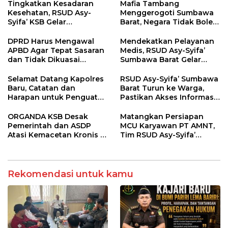
Regulasi
Tingkatkan Kesadaran
Mafia Tambang
Kesehatan, RSUD Asy-
Menggerogoti Sumbawa
Syifa’ KSB Gelar
Barat, Negara Tidak Boleh
Penyuluhan Diabetes
Kalah, Usut Pemodal
Melitus pada Lansia
hingga WNA
DPRD Harus Mengawal
Mendekatkan Pelayanan
APBD Agar Tepat Sasaran
Medis, RSUD Asy-Syifa’
dan Tidak Dikuasai
Sumbawa Barat Gelar
Kepentingan Kelompok
Sosialisasi dan Edukasi
Tertentu
Kesehatan di Taliwang
Selamat Datang Kapolres
RSUD Asy-Syifa’ Sumbawa
Baru, Catatan dan
Barat Turun ke Warga,
Harapan untuk Penguatan
Pastikan Akses Informasi
Polres Sumbawa Barat
Kesehatan Transparan
ORGANDA KSB Desak
Matangkan Persiapan
Pemerintah dan ASDP
MCU Karyawan PT AMNT,
Atasi Kemacetan Kronis di
Tim RSUD Asy-Syifa’
Pelabuhan Poto Tano
Kunjungi Buin Batu Clinic
Rekomendasi untuk kamu