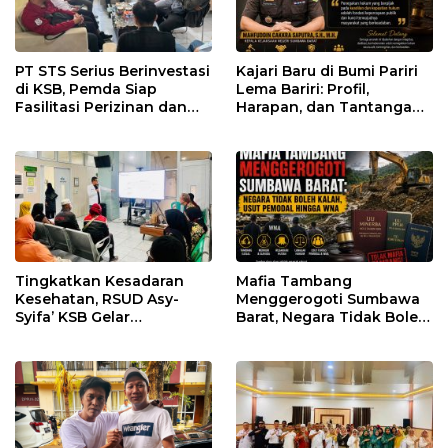
PT STS Serius Berinvestasi
Kajari Baru di Bumi Pariri
di KSB, Pemda Siap
Lema Bariri: Profil,
Fasilitasi Perizinan dan
Harapan, dan Tantangan
Pastikan Kepatuhan
Penegakan Hukum
Regulasi
Tingkatkan Kesadaran
Mafia Tambang
Kesehatan, RSUD Asy-
Menggerogoti Sumbawa
Syifa’ KSB Gelar
Barat, Negara Tidak Boleh
Penyuluhan Diabetes
Kalah, Usut Pemodal
Melitus pada Lansia
hingga WNA