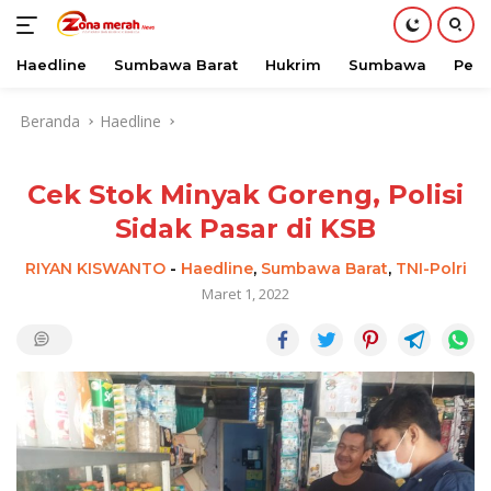
Haedline
Sumbawa Barat
Hukrim
Sumbawa
Peri
Langsung
Beranda
Haedline
ke
konten
Cek Stok Minyak Goreng, Polisi
Sidak Pasar di KSB
RIYAN KISWANTO
-
Haedline
,
Sumbawa Barat
,
TNI-Polri
Maret 1, 2022