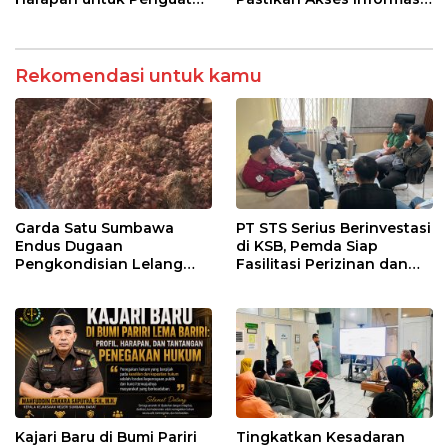
Polres Sumbawa Barat
Kesehatan Transparan
Rekomendasi untuk kamu
Garda Satu Sumbawa
PT STS Serius Berinvestasi
Endus Dugaan
di KSB, Pemda Siap
Pengkondisian Lelang
Fasilitasi Perizinan dan
dan Manipulasi Asal-Usul
Pastikan Kepatuhan
Benih Bawang Merah
Regulasi
senilai Rp 7,5 Miliar
Kajari Baru di Bumi Pariri
Tingkatkan Kesadaran