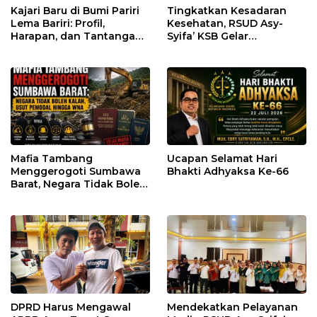
Kajari Baru di Bumi Pariri
Tingkatkan Kesadaran
Lema Bariri: Profil,
Kesehatan, RSUD Asy-
Harapan, dan Tantangan
Syifa’ KSB Gelar
Penegakan Hukum
Penyuluhan Diabetes
Melitus pada Lansia
Mafia Tambang
Ucapan Selamat Hari
Menggerogoti Sumbawa
Bhakti Adhyaksa Ke-66
Barat, Negara Tidak Boleh
Kalah, Usut Pemodal
hingga WNA
DPRD Harus Mengawal
Mendekatkan Pelayanan