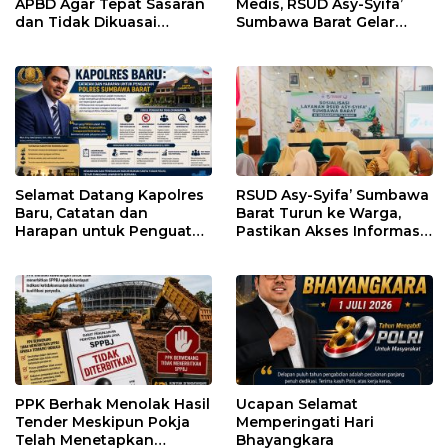
APBD Agar Tepat Sasaran
Medis, RSUD Asy-Syifa’
dan Tidak Dikuasai
Sumbawa Barat Gelar
Kepentingan Kelompok
Sosialisasi dan Edukasi
Tertentu
Kesehatan di Taliwang
Selamat Datang Kapolres
RSUD Asy-Syifa’ Sumbawa
Baru, Catatan dan
Barat Turun ke Warga,
Harapan untuk Penguatan
Pastikan Akses Informasi
Polres Sumbawa Barat
Kesehatan Transparan
PPK Berhak Menolak Hasil
Ucapan Selamat
Tender Meskipun Pokja
Memperingati Hari
Telah Menetapkan
Bhayangkara