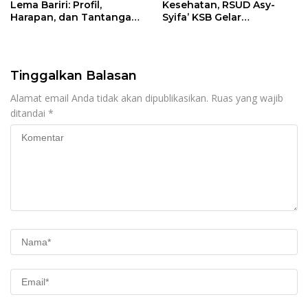
Lema Bariri: Profil,
Kesehatan, RSUD Asy-
Harapan, dan Tantangan
Syifa’ KSB Gelar
Penegakan Hukum
Penyuluhan Diabetes
Melitus pada Lansia
Tinggalkan Balasan
Alamat email Anda tidak akan dipublikasikan.
Ruas yang wajib
ditandai
*