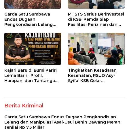
Garda Satu Sumbawa
PT STS Serius Berinvestasi
Endus Dugaan
di KSB, Pemda Siap
Pengkondisian Lelang
Fasilitasi Perizinan dan
dan Manipulasi Asal-Usul
Pastikan Kepatuhan
Benih Bawang Merah
Regulasi
senilai Rp 7,5 Miliar
Kajari Baru di Bumi Pariri
Tingkatkan Kesadaran
Lema Bariri: Profil,
Kesehatan, RSUD Asy-
Harapan, dan Tantangan
Syifa’ KSB Gelar
Penegakan Hukum
Penyuluhan Diabetes
Melitus pada Lansia
Berita Kriminal
Garda Satu Sumbawa Endus Dugaan Pengkondisian
Lelang dan Manipulasi Asal-Usul Benih Bawang Merah
senilai Rp 7,5 Miliar