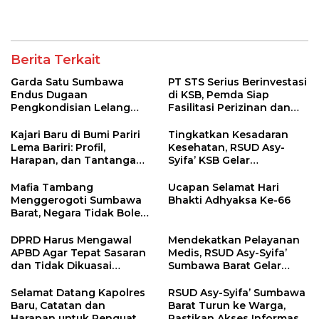
Pemenang
Berita Terkait
Garda Satu Sumbawa
PT STS Serius Berinvestasi
Endus Dugaan
di KSB, Pemda Siap
Pengkondisian Lelang
Fasilitasi Perizinan dan
dan Manipulasi Asal-Usul
Pastikan Kepatuhan
Benih Bawang Merah
Regulasi
Kajari Baru di Bumi Pariri
Tingkatkan Kesadaran
senilai Rp 7,5 Miliar
Lema Bariri: Profil,
Kesehatan, RSUD Asy-
Harapan, dan Tantangan
Syifa’ KSB Gelar
Penegakan Hukum
Penyuluhan Diabetes
Melitus pada Lansia
Mafia Tambang
Ucapan Selamat Hari
Menggerogoti Sumbawa
Bhakti Adhyaksa Ke-66
Barat, Negara Tidak Boleh
Kalah, Usut Pemodal
hingga WNA
DPRD Harus Mengawal
Mendekatkan Pelayanan
APBD Agar Tepat Sasaran
Medis, RSUD Asy-Syifa’
dan Tidak Dikuasai
Sumbawa Barat Gelar
Kepentingan Kelompok
Sosialisasi dan Edukasi
Tertentu
Kesehatan di Taliwang
Selamat Datang Kapolres
RSUD Asy-Syifa’ Sumbawa
Baru, Catatan dan
Barat Turun ke Warga,
Harapan untuk Penguatan
Pastikan Akses Informasi