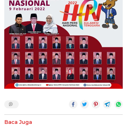
Baca Juga