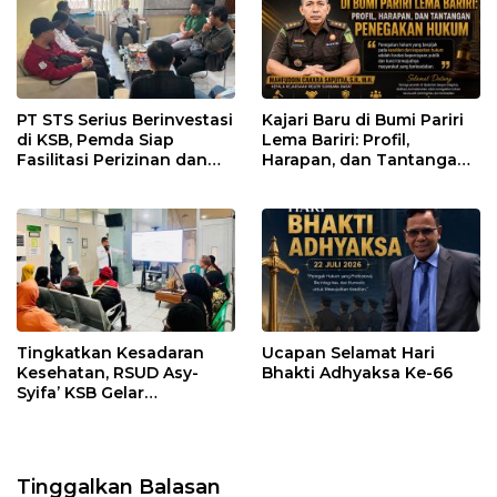
PT STS Serius Berinvestasi
Kajari Baru di Bumi Pariri
di KSB, Pemda Siap
Lema Bariri: Profil,
Fasilitasi Perizinan dan
Harapan, dan Tantangan
Pastikan Kepatuhan
Penegakan Hukum
Regulasi
Tingkatkan Kesadaran
Ucapan Selamat Hari
Kesehatan, RSUD Asy-
Bhakti Adhyaksa Ke-66
Syifa’ KSB Gelar
Penyuluhan Diabetes
Melitus pada Lansia
Tinggalkan Balasan