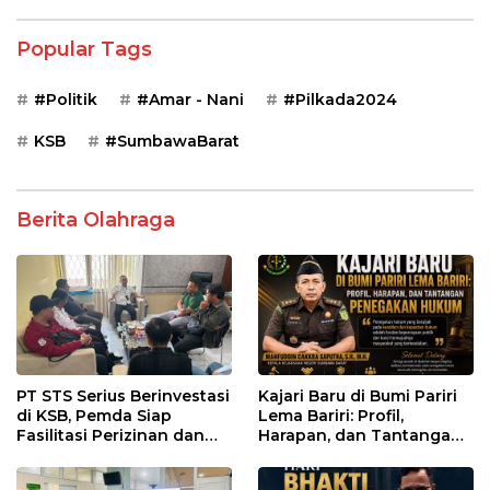
Popular Tags
#Politik
#Amar - Nani
#Pilkada2024
KSB
#SumbawaBarat
Berita Olahraga
PT STS Serius Berinvestasi
Kajari Baru di Bumi Pariri
di KSB, Pemda Siap
Lema Bariri: Profil,
Fasilitasi Perizinan dan
Harapan, dan Tantangan
Pastikan Kepatuhan
Penegakan Hukum
Regulasi