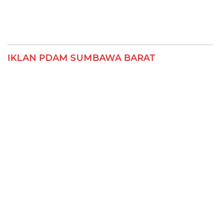
IKLAN PDAM SUMBAWA BARAT