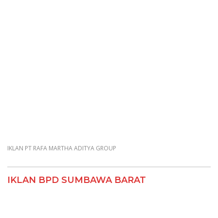
IKLAN PT RAFA MARTHA ADITYA GROUP
IKLAN BPD SUMBAWA BARAT