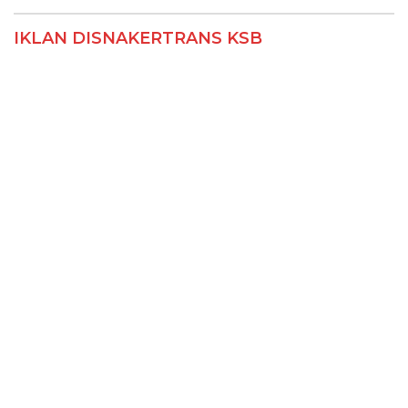
IKLAN DISNAKERTRANS KSB