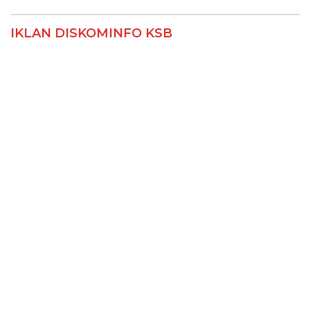
IKLAN DISKOMINFO KSB