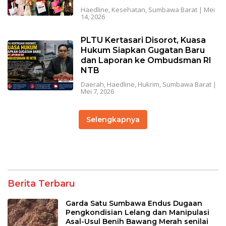
Haedline
,
Kesehatan
,
Sumbawa Barat
|
Mei
14, 2026
PLTU Kertasari Disorot, Kuasa
Hukum Siapkan Gugatan Baru
dan Laporan ke Ombudsman RI
NTB
Daerah
,
Haedline
,
Hukrim
,
Sumbawa Barat
|
Mei 7, 2026
Selengkapnya
Berita Terbaru
Garda Satu Sumbawa Endus Dugaan
Pengkondisian Lelang dan Manipulasi
Asal-Usul Benih Bawang Merah senilai