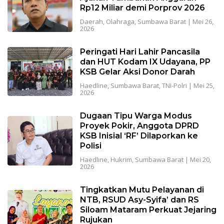
Rp12 Miliar demi Porprov 2026
Daerah
,
Olahraga
,
Sumbawa Barat
|
Mei 26,
2026
Peringati Hari Lahir Pancasila
dan HUT Kodam IX Udayana, PP
KSB Gelar Aksi Donor Darah
Haedline
,
Sumbawa Barat
,
TNI-Polri
|
Mei 25,
2026
Dugaan Tipu Warga Modus
Proyek Pokir, Anggota DPRD
KSB Inisial ‘RF’ Dilaporkan ke
Polisi
Haedline
,
Hukrim
,
Sumbawa Barat
|
Mei 20,
2026
Tingkatkan Mutu Pelayanan di
NTB, RSUD Asy-Syifa’ dan RS
Siloam Mataram Perkuat Jejaring
Rujukan