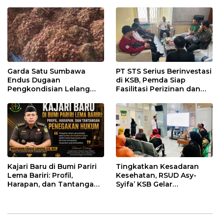
Garda Satu Sumbawa
PT STS Serius Berinvestasi
Endus Dugaan
di KSB, Pemda Siap
Pengkondisian Lelang
Fasilitasi Perizinan dan
dan Manipulasi Asal-Usul
Pastikan Kepatuhan
Benih Bawang Merah
Regulasi
senilai Rp 7,5 Miliar
Kajari Baru di Bumi Pariri
Tingkatkan Kesadaran
Lema Bariri: Profil,
Kesehatan, RSUD Asy-
Harapan, dan Tantangan
Syifa’ KSB Gelar
Penegakan Hukum
Penyuluhan Diabetes
Melitus pada Lansia