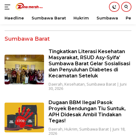
Haedline
Sumbawa Barat
Hukrim
Sumbawa
Peri
Langsung
ke
Sumbawa Barat
konten
Tingkatkan Literasi Kesehatan
Masyarakat, RSUD Asy-Syifa’
Sumbawa Barat Gelar Sosialisasi
dan Penyuluhan Diabetes di
Kecamatan Seteluk
Daerah
,
Kesehatan
,
Sumbawa Barat
|
Juni
30, 2026
Dugaan BBM Ilegal Pasok
Proyek Bendungan Tiu Suntuk,
APH Didesak Ambil Tindakan
Tegas!
Daerah
,
Hukrim
,
Sumbawa Barat
|
Juni 18,
2026