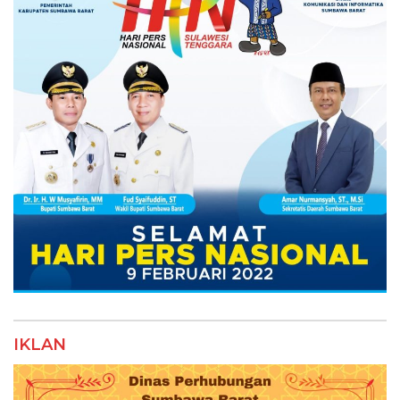
IKLAN