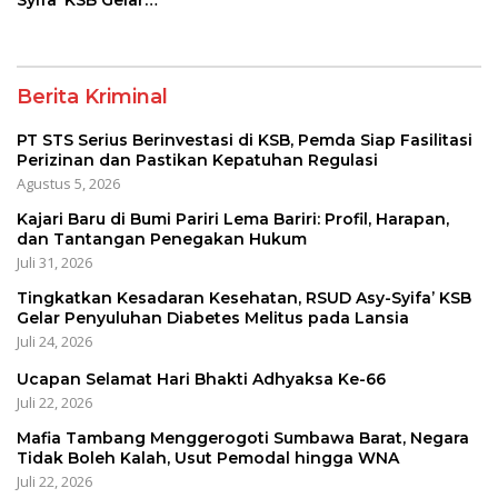
Penyuluhan Diabetes
Melitus pada Lansia
Berita Kriminal
PT STS Serius Berinvestasi di KSB, Pemda Siap Fasilitasi
Perizinan dan Pastikan Kepatuhan Regulasi
Agustus 5, 2026
Kajari Baru di Bumi Pariri Lema Bariri: Profil, Harapan,
dan Tantangan Penegakan Hukum
Juli 31, 2026
Tingkatkan Kesadaran Kesehatan, RSUD Asy-Syifa’ KSB
Gelar Penyuluhan Diabetes Melitus pada Lansia
Juli 24, 2026
Ucapan Selamat Hari Bhakti Adhyaksa Ke-66
Juli 22, 2026
Mafia Tambang Menggerogoti Sumbawa Barat, Negara
Tidak Boleh Kalah, Usut Pemodal hingga WNA
Juli 22, 2026