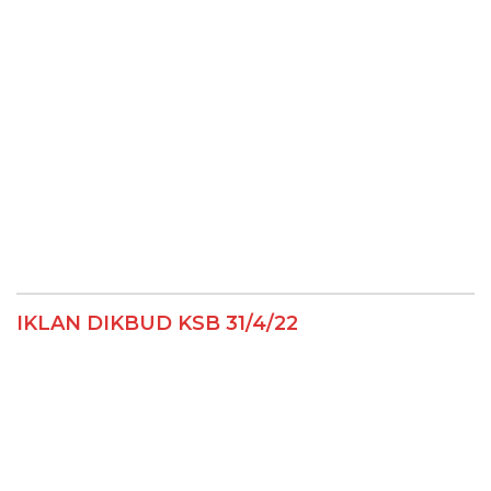
IKLAN DIKBUD KSB 31/4/22