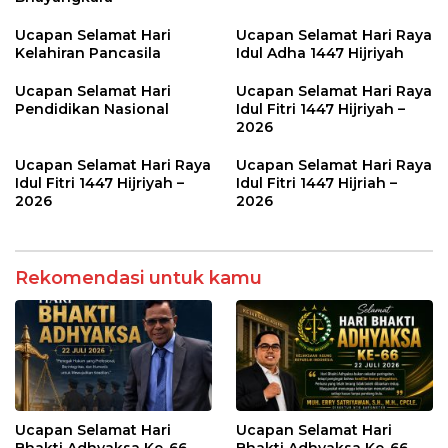
Ucapan Selamat Hari
Ucapan Selamat Hari Raya
Kelahiran Pancasila
Idul Adha 1447 Hijriyah
Ucapan Selamat Hari
Ucapan Selamat Hari Raya
Pendidikan Nasional
Idul Fitri 1447 Hijriyah –
2026
Ucapan Selamat Hari Raya
Ucapan Selamat Hari Raya
Idul Fitri 1447 Hijriyah –
Idul Fitri 1447 Hijriah –
2026
2026
Rekomendasi untuk kamu
Ucapan Selamat Hari
Ucapan Selamat Hari
Bhakti Adhyaksa Ke-66
Bhakti Adhyaksa Ke-66