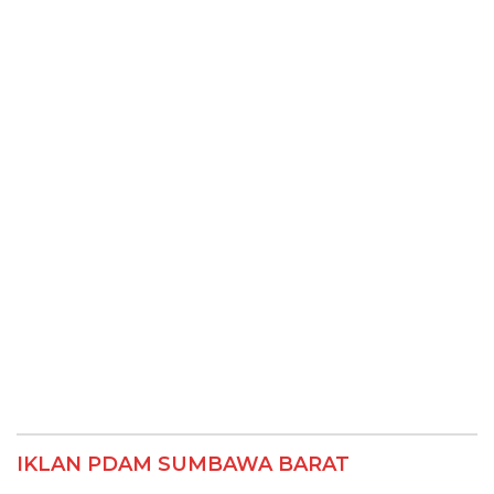
IKLAN PDAM SUMBAWA BARAT