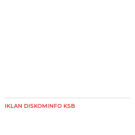
IKLAN DISKOMINFO KSB