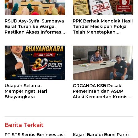
RSUD Asy-Syifa’ Sumbawa
PPK Berhak Menolak Hasil
Barat Turun ke Warga,
Tender Meskipun Pokja
Pastikan Akses Informasi
Telah Menetapkan
Kesehatan Transparan
Pemenang
Ucapan Selamat
ORGANDA KSB Desak
Memperingati Hari
Pemerintah dan ASDP
Bhayangkara
Atasi Kemacetan Kronis di
Pelabuhan Poto Tano
Berita Terkait
PT STS Serius Berinvestasi
Kajari Baru di Bumi Pariri