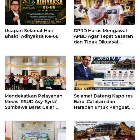
Ucapan Selamat Hari
DPRD Harus Mengawal
Bhakti Adhyaksa Ke-66
APBD Agar Tepat Sasaran
dan Tidak Dikuasai
Kepentingan Kelompok
Tertentu
Mendekatkan Pelayanan
Selamat Datang Kapolres
Medis, RSUD Asy-Syifa’
Baru, Catatan dan
Sumbawa Barat Gelar
Harapan untuk Penguatan
Sosialisasi dan Edukasi
Polres Sumbawa Barat
Kesehatan di Taliwang