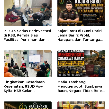
PT STS Serius Berinvestasi
Kajari Baru di Bumi Pariri
di KSB, Pemda Siap
Lema Bariri: Profil,
Fasilitasi Perizinan dan
Harapan, dan Tantangan
Pastikan Kepatuhan
Penegakan Hukum
Regulasi
Tingkatkan Kesadaran
Mafia Tambang
Kesehatan, RSUD Asy-
Menggerogoti Sumbawa
Syifa’ KSB Gelar
Barat, Negara Tidak Boleh
Penyuluhan Diabetes
Kalah, Usut Pemodal
Melitus pada Lansia
hingga WNA