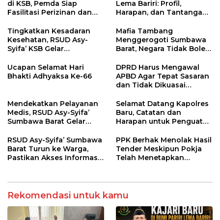
di KSB, Pemda Siap
Lema Bariri: Profil,
Fasilitasi Perizinan dan
Harapan, dan Tantangan
Pastikan Kepatuhan
Penegakan Hukum
Regulasi
Tingkatkan Kesadaran
Mafia Tambang
Kesehatan, RSUD Asy-
Menggerogoti Sumbawa
Syifa’ KSB Gelar
Barat, Negara Tidak Boleh
Penyuluhan Diabetes
Kalah, Usut Pemodal
Melitus pada Lansia
hingga WNA
Ucapan Selamat Hari
DPRD Harus Mengawal
Bhakti Adhyaksa Ke-66
APBD Agar Tepat Sasaran
dan Tidak Dikuasai
Kepentingan Kelompok
Tertentu
Mendekatkan Pelayanan
Selamat Datang Kapolres
Medis, RSUD Asy-Syifa’
Baru, Catatan dan
Sumbawa Barat Gelar
Harapan untuk Penguatan
Sosialisasi dan Edukasi
Polres Sumbawa Barat
Kesehatan di Taliwang
RSUD Asy-Syifa’ Sumbawa
PPK Berhak Menolak Hasil
Barat Turun ke Warga,
Tender Meskipun Pokja
Pastikan Akses Informasi
Telah Menetapkan
Kesehatan Transparan
Pemenang
Rekomendasi untuk kamu