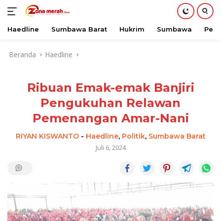
Haedline
Sumbawa Barat
Hukrim
Sumbawa
Peri
Langsung
Beranda
Haedline
ke
konten
Ribuan Emak-emak Banjiri
Pengukuhan Relawan
Pemenangan Amar-Nani
RIYAN KISWANTO
-
Haedline
,
Politik
,
Sumbawa Barat
Juli 6, 2024