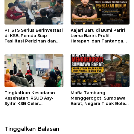
PT STS Serius Berinvestasi
Kajari Baru di Bumi Pariri
di KSB, Pemda Siap
Lema Bariri: Profil,
Fasilitasi Perizinan dan
Harapan, dan Tantangan
Pastikan Kepatuhan
Penegakan Hukum
Regulasi
Tingkatkan Kesadaran
Mafia Tambang
Kesehatan, RSUD Asy-
Menggerogoti Sumbawa
Syifa’ KSB Gelar
Barat, Negara Tidak Boleh
Penyuluhan Diabetes
Kalah, Usut Pemodal
Melitus pada Lansia
hingga WNA
Tinggalkan Balasan