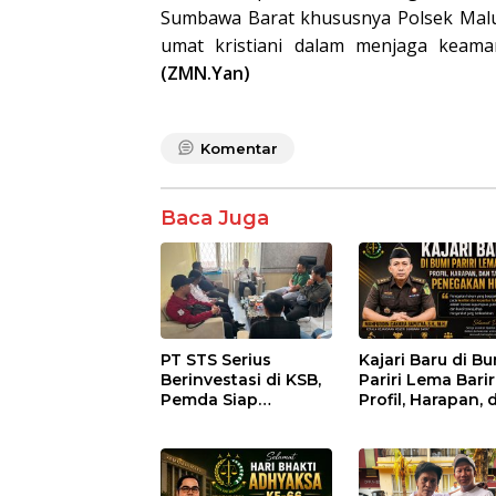
Sumbawa Barat khususnya Polsek Maluk 
umat kristiani dalam menjaga keama
(ZMN.Yan)
Komentar
Baca Juga
PT STS Serius
Kajari Baru di B
Berinvestasi di KSB,
Pariri Lema Bariri
Pemda Siap
Profil, Harapan, 
Fasilitasi Perizinan
Tantangan
dan Pastikan
Penegakan Huk
Kepatuhan Regulasi