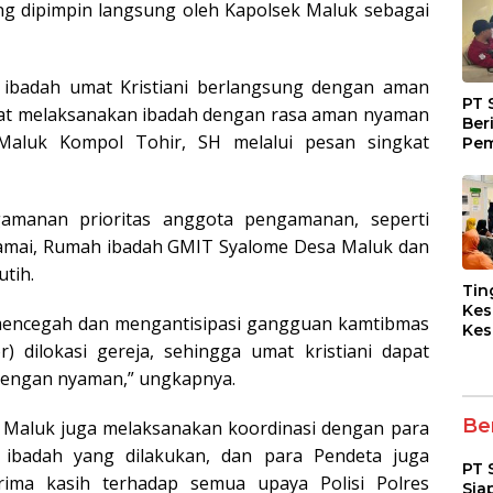
ng dipimpin langsung oleh Kapolsek Maluk sebagai
 ibadah umat Kristiani berlangsung dengan aman
PT 
apat melaksanakan ibadah dengan rasa aman nyaman
Ber
Maluk Kompol Tohir, SH melalui pesan singkat
Pem
Fasi
dan
Kep
amanan prioritas anggota pengamanan, seperti
amai, Rumah ibadah GMIT Syalome Desa Maluk dan
tih.
Tin
Kes
mencegah dan mengantisipasi gangguan kamtibmas
Kes
) dilokasi gereja, sehingga umat kristiani dapat
Asy
Pen
dengan nyaman,” ungkapnya.
Dia
pad
Ber
k Maluk juga melaksanakan koordinasi dengan para
t ibadah yang dilakukan, dan para Pendeta juga
PT 
rima kasih terhadap semua upaya Polisi Polres
Sia