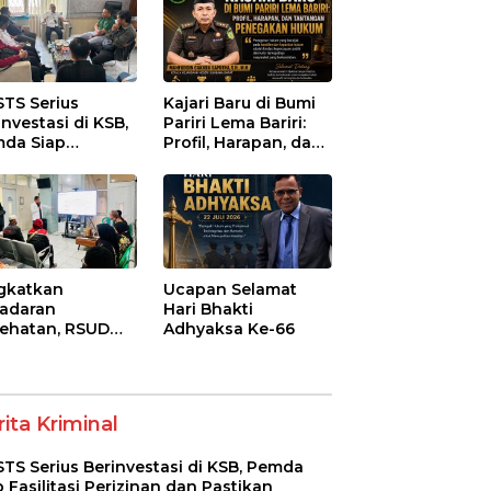
STS Serius
Kajari Baru di Bumi
investasi di KSB,
Pariri Lema Bariri:
da Siap
Profil, Harapan, dan
litasi Perizinan
Tantangan
 Pastikan
Penegakan Hukum
atuhan Regulasi
gkatkan
Ucapan Selamat
adaran
Hari Bhakti
ehatan, RSUD
Adhyaksa Ke-66
-Syifa’ KSB Gelar
yuluhan
betes Melitus
a Lansia
ita Kriminal
STS Serius Berinvestasi di KSB, Pemda
p Fasilitasi Perizinan dan Pastikan