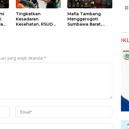
#
umi
Tingkatkan
Mafia Tambang
:
Kesadaran
Menggerogoti
dan
Kesehatan, RSUD
Sumbawa Barat,
Asy-Syifa’ KSB Gelar
Negara Tidak Boleh
um
Penyuluhan
Kalah, Usut Pemodal
IK
Diabetes Melitus
hingga WNA
pada Lansia
uas yang wajib ditandai
*