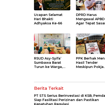
Ucapan Selamat
DPRD Harus
Hari Bhakti
Mengawal APBD
Adhyaksa Ke-66
Agar Tepat Sasa
dan Tidak Dikua
Kepentingan
Kelompok Terte
RSUD Asy-Syifa’
PPK Berhak Men
Sumbawa Barat
Hasil Tender
Turun ke Warga,
Meskipun Pokja
Pastikan Akses
Telah Menetapk
Informasi Kesehatan
Pemenang
Transparan
Berita Terkait
PT STS Serius Berinvestasi di KSB, Pemd
Siap Fasilitasi Perizinan dan Pastikan
Kepatuhan Regulasi