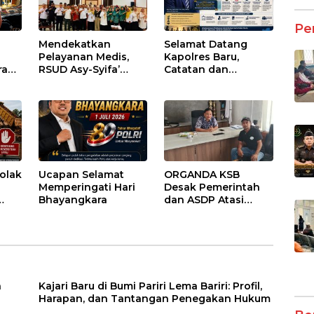
Pe
Mendekatkan
Selamat Datang
Pelayanan Medis,
Kapolres Baru,
ran
RSUD Asy-Syifa’
Catatan dan
sai
Sumbawa Barat
Harapan untuk
Gelar Sosialisasi dan
Penguatan Polres
ntu
Edukasi Kesehatan
Sumbawa Barat
di Taliwang
olak
Ucapan Selamat
ORGANDA KSB
Memperingati Hari
Desak Pemerintah
Bhayangkara
dan ASDP Atasi
an
Kemacetan Kronis di
Pelabuhan Poto
Tano
a
Kajari Baru di Bumi Pariri Lema Bariri: Profil,
Harapan, dan Tantangan Penegakan Hukum