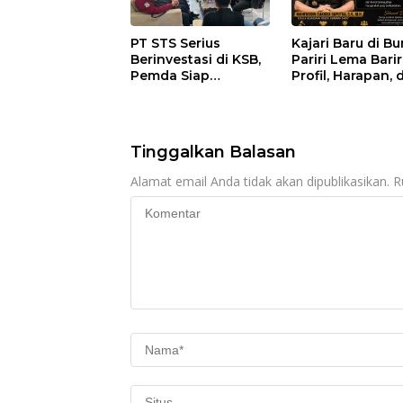
PT STS Serius
Kajari Baru di B
Berinvestasi di KSB,
Pariri Lema Bariri
Pemda Siap
Profil, Harapan, 
Fasilitasi Perizinan
Tantangan
dan Pastikan
Penegakan Huk
Kepatuhan Regulasi
Tinggalkan Balasan
Alamat email Anda tidak akan dipublikasikan.
R