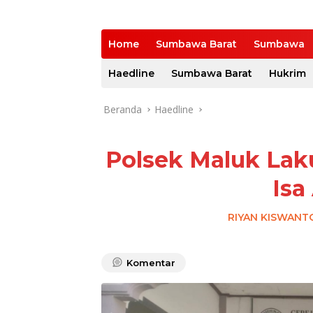
Home
Sumbawa Barat
Sumbawa
Haedline
Sumbawa Barat
Hukrim
Beranda
Haedline
Polsek Maluk La
Isa
RIYAN KISWANT
Komentar