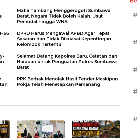
Be
Mafia Tambang Menggerogoti Sumbawa
#
s
Barat, Negara Tidak Boleh Kalah, Usut
Pemodal hingga WNA
e-66
DPRD Harus Mengawal APBD Agar Tepat
Sasaran dan Tidak Dikuasai Kepentingan
#
Kelompok Tertentu
y-
Selamat Datang Kapolres Baru, Catatan dan
an
Harapan untuk Penguatan Polres Sumbawa
Barat
#
e
PPK Berhak Menolak Hasil Tender Meskipun
atan
Pokja Telah Menetapkan Pemenang
#
#