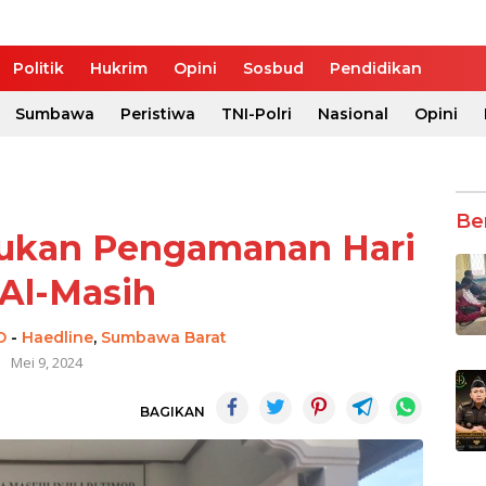
Politik
Hukrim
Opini
Sosbud
Pendidikan
Sumbawa
Peristiwa
TNI-Polri
Nasional
Opini
Be
kukan Pengamanan Hari
 Al-Masih
O
-
Haedline
,
Sumbawa Barat
Mei 9, 2024
BAGIKAN