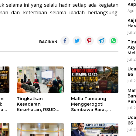
Kep
selama ini yang selalu hadir setiap ada kegiatan
Agus
nan dan ketertiban selama ibadah berlangsung.
Kaja
Har
Juli 
Tin
BAGIKAN
Asy
Mel
Juli 
Uca
66
Juli 
Maf
Bar
umi
Tingkatkan
Mafia Tambang
Pem
:
Kesadaran
Menggerogoti
Juli 
dan
Kesehatan, RSUD
Sumbawa Barat,
Asy-Syifa’ KSB Gelar
Negara Tidak Boleh
Uca
um
Penyuluhan
Kalah, Usut Pemodal
66
Diabetes Melitus
hingga WNA
Juli 
pada Lansia