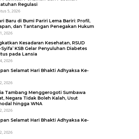
atuhan Regulasi
tus 5, 2026
ri Baru di Bumi Pariri Lema Bariri: Profil,
apan, dan Tantangan Penegakan Hukum
31, 2026
gkatkan Kesadaran Kesehatan, RSUD
-Syifa’ KSB Gelar Penyuluhan Diabetes
itus pada Lansia
24, 2026
pan Selamat Hari Bhakti Adhyaksa Ke-
22, 2026
ia Tambang Menggerogoti Sumbawa
at, Negara Tidak Boleh Kalah, Usut
odal hingga WNA
22, 2026
pan Selamat Hari Bhakti Adhyaksa Ke-
22, 2026