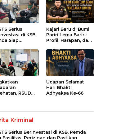
STS Serius
Kajari Baru di Bumi
investasi di KSB,
Pariri Lema Bariri:
da Siap
Profil, Harapan, dan
litasi Perizinan
Tantangan
 Pastikan
Penegakan Hukum
atuhan Regulasi
gkatkan
Ucapan Selamat
adaran
Hari Bhakti
ehatan, RSUD
Adhyaksa Ke-66
-Syifa’ KSB Gelar
yuluhan
betes Melitus
a Lansia
ita Kriminal
STS Serius Berinvestasi di KSB, Pemda
p Fasilitasi Perizinan dan Pastikan