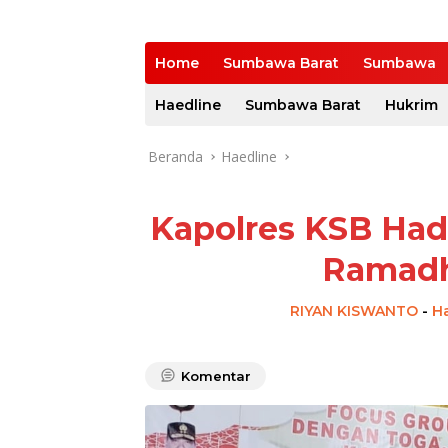
Home
Sumbawa Barat
Sumbawa
Haedline
Sumbawa Barat
Hukrim
Beranda
Haedline
Kapolres KSB Hadi
Ramadh
RIYAN KISWANTO
-
H
Komentar