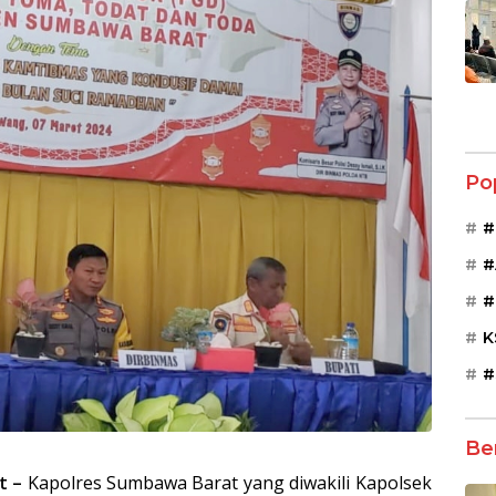
Po
#
#
#
K
#
Be
t –
Kapolres Sumbawa Barat yang diwakili Kapolsek