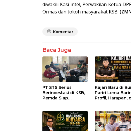
diwakili Kasi intel, Perwakilan Ketua 
Ormas dan tokoh masyarakat KSB.
(ZMN
Komentar
Baca Juga
PT STS Serius
Kajari Baru di B
Berinvestasi di KSB,
Pariri Lema Bariri
Pemda Siap
Profil, Harapan, 
Fasilitasi Perizinan
Tantangan
dan Pastikan
Penegakan Huk
Kepatuhan Regulasi