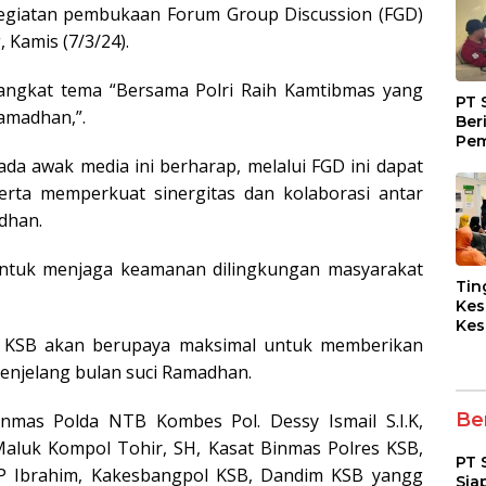
kegiatan pembukaan Forum Group Discussion (FGD)
 Kamis (7/3/24).
gangkat tema “Bersama Polri Raih Kamtibmas yang
PT 
amadhan,”.
Ber
Pem
Fasi
da awak media ini berharap, melalui FGD ini dapat
dan
rta memperkuat sinergitas dan kolaborasi antar
Kep
dhan.
untuk menjaga keamanan dilingkungan masyarakat
Tin
Kes
Kes
s KSB akan berupaya maksimal untuk memberikan
Asy
Pen
enjelang bulan suci Ramadhan.
Dia
pad
Ber
inmas Polda NTB Kombes Pol. Dessy Ismail S.I.K,
Maluk Kompol Tohir, SH, Kasat Binmas Polres KSB,
PT 
 PP Ibrahim, Kakesbangpol KSB, Dandim KSB yangg
Sia