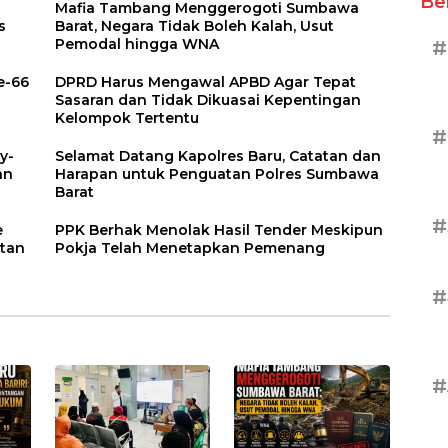
Be
Mafia Tambang Menggerogoti Sumbawa
s
Barat, Negara Tidak Boleh Kalah, Usut
Pemodal hingga WNA
#
e-66
DPRD Harus Mengawal APBD Agar Tepat
Sasaran dan Tidak Dikuasai Kepentingan
Kelompok Tertentu
#
y-
Selamat Datang Kapolres Baru, Catatan dan
an
Harapan untuk Penguatan Polres Sumbawa
Barat
#
e
PPK Berhak Menolak Hasil Tender Meskipun
atan
Pokja Telah Menetapkan Pemenang
#
#