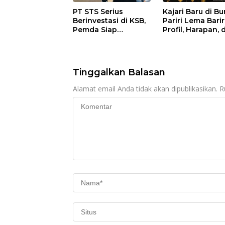
PT STS Serius
Kajari Baru di B
Berinvestasi di KSB,
Pariri Lema Bariri
Pemda Siap
Profil, Harapan, 
Fasilitasi Perizinan
Tantangan
dan Pastikan
Penegakan Huk
Kepatuhan Regulasi
Tinggalkan Balasan
Alamat email Anda tidak akan dipublikasikan.
R