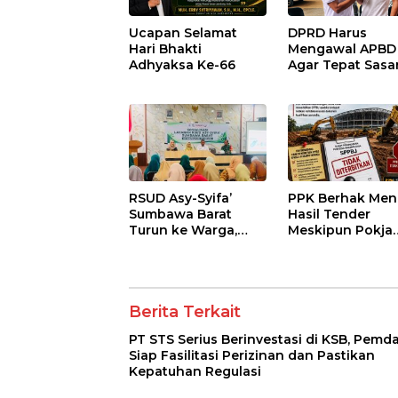
Ucapan Selamat
DPRD Harus
Hari Bhakti
Mengawal APBD
Adhyaksa Ke-66
Agar Tepat Sasa
dan Tidak Dikua
Kepentingan
Kelompok Terte
RSUD Asy-Syifa’
PPK Berhak Men
Sumbawa Barat
Hasil Tender
Turun ke Warga,
Meskipun Pokja
Pastikan Akses
Telah Menetapk
Informasi Kesehatan
Pemenang
Transparan
Berita Terkait
PT STS Serius Berinvestasi di KSB, Pemd
Siap Fasilitasi Perizinan dan Pastikan
Kepatuhan Regulasi