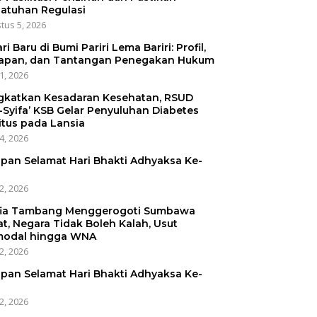
atuhan Regulasi
tus 5, 2026
ri Baru di Bumi Pariri Lema Bariri: Profil,
apan, dan Tantangan Penegakan Hukum
31, 2026
gkatkan Kesadaran Kesehatan, RSUD
-Syifa’ KSB Gelar Penyuluhan Diabetes
itus pada Lansia
24, 2026
pan Selamat Hari Bhakti Adhyaksa Ke-
22, 2026
ia Tambang Menggerogoti Sumbawa
at, Negara Tidak Boleh Kalah, Usut
odal hingga WNA
22, 2026
pan Selamat Hari Bhakti Adhyaksa Ke-
22, 2026