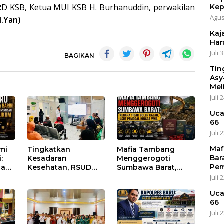
DPRD KSB, Ketua MUI KSB H. Burhanuddin, perwakilan
Kep
Agus
.Yan)
Kaja
Har
Juli 
BAGIKAN
Tin
Asy
Mel
Juli 
Uca
66
Juli 
Maf
umi
Tingkatkan
Mafia Tambang
Bar
:
Kesadaran
Menggerogoti
Pem
dan
Kesehatan, RSUD
Sumbawa Barat,
Asy-Syifa’ KSB Gelar
Negara Tidak Boleh
Juli 
um
Penyuluhan
Kalah, Usut Pemodal
Uca
Diabetes Melitus
hingga WNA
66
pada Lansia
Juli 