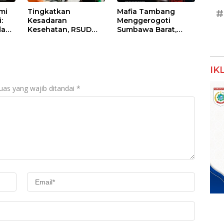
umi
Tingkatkan
Mafia Tambang
#
:
Kesadaran
Menggerogoti
dan
Kesehatan, RSUD
Sumbawa Barat,
Asy-Syifa’ KSB Gelar
Negara Tidak Boleh
um
Penyuluhan
Kalah, Usut Pemodal
Diabetes Melitus
hingga WNA
pada Lansia
IK
uas yang wajib ditandai
*