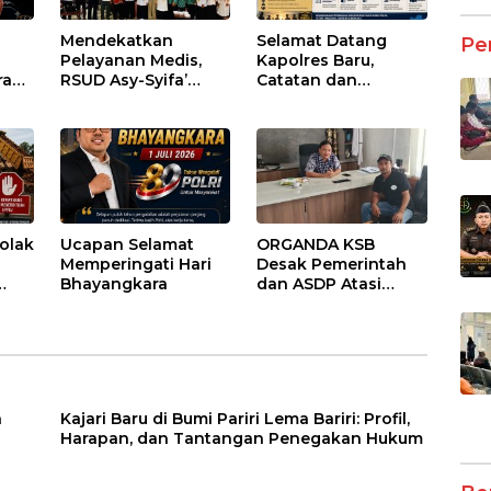
Mendekatkan
Selamat Datang
Pe
Pelayanan Medis,
Kapolres Baru,
ran
RSUD Asy-Syifa’
Catatan dan
sai
Sumbawa Barat
Harapan untuk
Gelar Sosialisasi dan
Penguatan Polres
ntu
Edukasi Kesehatan
Sumbawa Barat
di Taliwang
olak
Ucapan Selamat
ORGANDA KSB
Memperingati Hari
Desak Pemerintah
Bhayangkara
dan ASDP Atasi
an
Kemacetan Kronis di
Pelabuhan Poto
Tano
a
Kajari Baru di Bumi Pariri Lema Bariri: Profil,
Harapan, dan Tantangan Penegakan Hukum