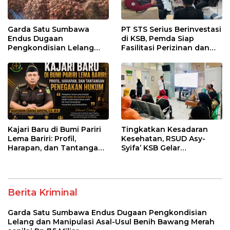
Garda Satu Sumbawa
PT STS Serius Berinvestasi
Endus Dugaan
di KSB, Pemda Siap
Pengkondisian Lelang
Fasilitasi Perizinan dan
dan Manipulasi Asal-Usul
Pastikan Kepatuhan
Benih Bawang Merah
Regulasi
senilai Rp 7,5 Miliar
Kajari Baru di Bumi Pariri
Tingkatkan Kesadaran
Lema Bariri: Profil,
Kesehatan, RSUD Asy-
Harapan, dan Tantangan
Syifa’ KSB Gelar
Penegakan Hukum
Penyuluhan Diabetes
Melitus pada Lansia
Berita Kriminal
Garda Satu Sumbawa Endus Dugaan Pengkondisian
Lelang dan Manipulasi Asal-Usul Benih Bawang Merah