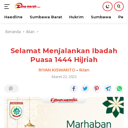
Haedline
Sumbawa Barat
Hukrim
Sumbawa
Peri
Langsung
Beranda
Iklan
ke
konten
Selamat Menjalankan Ibadah
Puasa 1444 Hijriah
RIYAN KISWANTO
-
Iklan
Maret 22, 2023