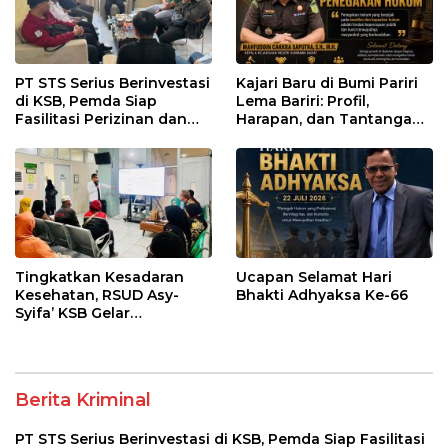
PT STS Serius Berinvestasi
Kajari Baru di Bumi Pariri
di KSB, Pemda Siap
Lema Bariri: Profil,
Fasilitasi Perizinan dan
Harapan, dan Tantangan
Pastikan Kepatuhan
Penegakan Hukum
Regulasi
Tingkatkan Kesadaran
Ucapan Selamat Hari
Kesehatan, RSUD Asy-
Bhakti Adhyaksa Ke-66
Syifa’ KSB Gelar
Penyuluhan Diabetes
Melitus pada Lansia
Berita Kriminal
PT STS Serius Berinvestasi di KSB, Pemda Siap Fasilitasi