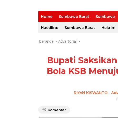
Home
Sumbawa Barat
Sumbawa
Haedline
Sumbawa Barat
Hukrim
Beranda
Advertorial
Bupati Saksika
Bola KSB Menuju
RIYAN KISWANTO
-
Adv
F
Komentar