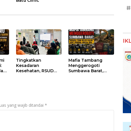
Batu Clinic
#
IK
umi
Tingkatkan
Mafia Tambang
:
Kesadaran
Menggerogoti
dan
Kesehatan, RSUD
Sumbawa Barat,
Asy-Syifa’ KSB Gelar
Negara Tidak Boleh
um
Penyuluhan
Kalah, Usut Pemodal
Diabetes Melitus
hingga WNA
pada Lansia
uas yang wajib ditandai
*