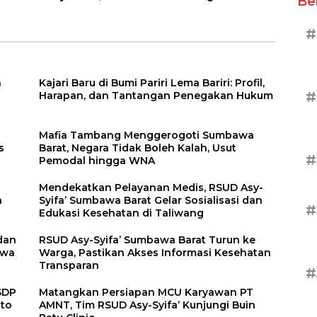
Be
ifa’
Asy-Syifa’ Sumbawa
Suntuk, APH Didesak
atu
Barat Gelar
Ambil Tindakan
#
Sosialisasi dan
Tegas!
Penyuluhan
Diabetes di
Kecamatan Seteluk
a
Kajari Baru di Bumi Pariri Lema Bariri: Profil,
#
Harapan, dan Tantangan Penegakan Hukum
Mafia Tambang Menggerogoti Sumbawa
s
Barat, Negara Tidak Boleh Kalah, Usut
#
Pemodal hingga WNA
Mendekatkan Pelayanan Medis, RSUD Asy-
n
Syifa’ Sumbawa Barat Gelar Sosialisasi dan
#
Edukasi Kesehatan di Taliwang
dan
RSUD Asy-Syifa’ Sumbawa Barat Turun ke
awa
Warga, Pastikan Akses Informasi Kesehatan
Transparan
#
SDP
Matangkan Persiapan MCU Karyawan PT
oto
AMNT, Tim RSUD Asy-Syifa’ Kunjungi Buin