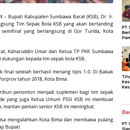
t
– Bupati Kabupaten Sumbawa Barat (KSB), Dr. Ir.
angsung Tim Sepak Bola KSB yang akan bertanding
PT 
emifinal yang berlangsung di Gor Turida, Kota
Ber
Pem
Fasi
dan
arat, Kaharuddin Umar dan Ketua TP PKK Sumbawa
Kep
eri dukungan kepada tim sepak bola KSB.
k final setelah berhasil menang tipis 1-0. Di Babak
Tin
Porprov tahun 2018, Kota Bima.
Kes
Kes
tribun penonton menjadi suplemen bagi tim sepak
Asy
Pen
ode yang juga Ketua Umum PSSI KSB ini membuat
Dia
 mantan pemain senior KSB ini meningkat.
pad
Ber
 bisa mengalahkan Kota Bima dan membawa pulang
PT 
ap Bupati.
Sia