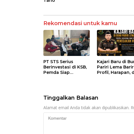
Tano
Rekomendasi untuk kamu
PT STS Serius
Kajari Baru di B
Berinvestasi di KSB,
Pariri Lema Bariri
Pemda Siap
Profil, Harapan, 
Fasilitasi Perizinan
Tantangan
dan Pastikan
Penegakan Huk
Kepatuhan Regulasi
Tinggalkan Balasan
Alamat email Anda tidak akan dipublikasikan.
R