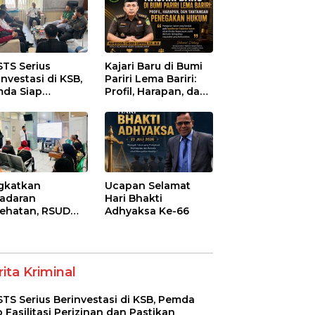
STS Serius
Kajari Baru di Bumi
investasi di KSB,
Pariri Lema Bariri:
da Siap
Profil, Harapan, dan
litasi Perizinan
Tantangan
 Pastikan
Penegakan Hukum
atuhan Regulasi
gkatkan
Ucapan Selamat
adaran
Hari Bhakti
ehatan, RSUD
Adhyaksa Ke-66
-Syifa’ KSB Gelar
yuluhan
betes Melitus
a Lansia
ita Kriminal
STS Serius Berinvestasi di KSB, Pemda
p Fasilitasi Perizinan dan Pastikan