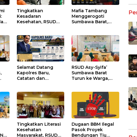
umi
Tingkatkan
Mafia Tambang
Pe
:
Kesadaran
Menggerogoti
dan
Kesehatan, RSUD
Sumbawa Barat,
Asy-Syifa’ KSB Gelar
Negara Tidak Boleh
um
Penyuluhan
Kalah, Usut Pemodal
Diabetes Melitus
hingga WNA
pada Lansia
Selamat Datang
RSUD Asy-Syifa’
,
Kapolres Baru,
Sumbawa Barat
Catatan dan
Turun ke Warga,
Harapan untuk
Pastikan Akses
i dan
Penguatan Polres
Informasi Kesehatan
tan
Sumbawa Barat
Transparan
Tingkatkan Literasi
Dugaan BBM Ilegal
Kesehatan
Pasok Proyek
NT,
Masyarakat, RSUD
Bendungan Tiu