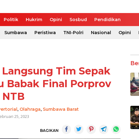
Politik
Hukrim
Opini
Sosbud
Pendidikan
Sumbawa
Peristiwa
TNI-Polri
Nasional
Opini
Be
n Langsung Tim Sepak
 Babak Final Porprov
NTB
ertorial
,
Olahraga
,
Sumbawa Barat
ebruari 25, 2023
BAGIKAN