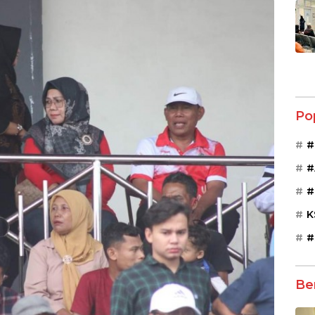
Po
#
#
#
K
#
Be