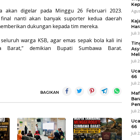
Kep
a akan digelar pada Minggu 26 Februari 2023.
Agus
 final nanti akan banyak suporter kedua daerah
Kaja
emberikan dukungan kepada tim mereka.
Har
Juli 
 seluruh warga KSB, agar emas sepak bola kali ini
Tin
Barat,’’ demikian Bupati Sumbawa Barat.
Asy
Mel
Juli 
Uca
66
Juli 
BAGIKAN
Maf
Bar
Pem
Juli 
Uca
66
Juli 