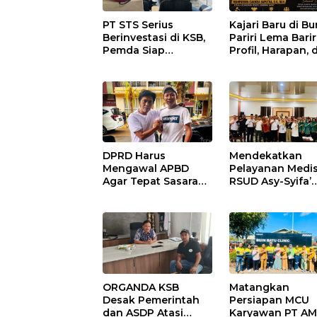
PT STS Serius
Kajari Baru di B
Berinvestasi di KSB,
Pariri Lema Bariri
Pemda Siap
Profil, Harapan, 
Fasilitasi Perizinan
Tantangan
dan Pastikan
Penegakan Huk
Kepatuhan Regulasi
DPRD Harus
Mendekatkan
Mengawal APBD
Pelayanan Medis
Agar Tepat Sasaran
RSUD Asy-Syifa’
dan Tidak Dikuasai
Sumbawa Barat
Kepentingan
Gelar Sosialisas
Kelompok Tertentu
Edukasi Keseha
di Taliwang
ORGANDA KSB
Matangkan
Desak Pemerintah
Persiapan MCU
dan ASDP Atasi
Karyawan PT AM