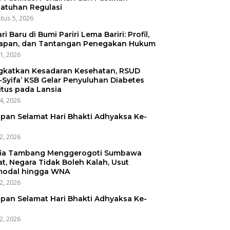
atuhan Regulasi
tus 5, 2026
ri Baru di Bumi Pariri Lema Bariri: Profil,
apan, dan Tantangan Penegakan Hukum
31, 2026
gkatkan Kesadaran Kesehatan, RSUD
-Syifa’ KSB Gelar Penyuluhan Diabetes
itus pada Lansia
24, 2026
pan Selamat Hari Bhakti Adhyaksa Ke-
22, 2026
ia Tambang Menggerogoti Sumbawa
at, Negara Tidak Boleh Kalah, Usut
odal hingga WNA
22, 2026
pan Selamat Hari Bhakti Adhyaksa Ke-
22, 2026