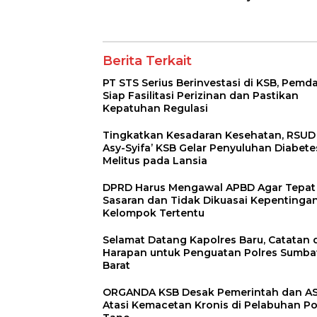
Kemacetan Kronis di
Tim RSUD Asy-Sy
Pelabuhan Poto
Kunjungi Buin B
Tano
Clinic
Berita Terkait
PT STS Serius Berinvestasi di KSB, Pemd
Siap Fasilitasi Perizinan dan Pastikan
Kepatuhan Regulasi
Tingkatkan Kesadaran Kesehatan, RSUD
Asy-Syifa’ KSB Gelar Penyuluhan Diabete
Melitus pada Lansia
DPRD Harus Mengawal APBD Agar Tepat
Sasaran dan Tidak Dikuasai Kepentinga
Kelompok Tertentu
Selamat Datang Kapolres Baru, Catatan 
Harapan untuk Penguatan Polres Sumb
Barat
ORGANDA KSB Desak Pemerintah dan A
Atasi Kemacetan Kronis di Pelabuhan P