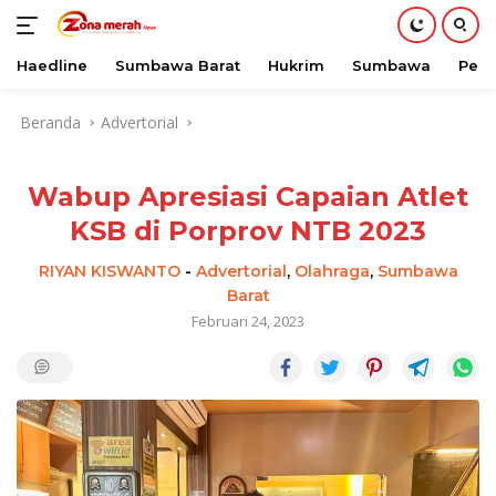
Haedline
Sumbawa Barat
Hukrim
Sumbawa
Peri
Langsung
Beranda
Advertorial
ke
konten
Wabup Apresiasi Capaian Atlet
KSB di Porprov NTB 2023
RIYAN KISWANTO
-
Advertorial
,
Olahraga
,
Sumbawa
Barat
Februari 24, 2023