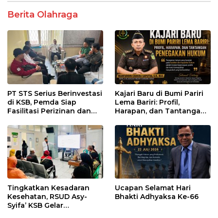
Berita Olahraga
PT STS Serius Berinvestasi
Kajari Baru di Bumi Pariri
di KSB, Pemda Siap
Lema Bariri: Profil,
Fasilitasi Perizinan dan
Harapan, dan Tantangan
Pastikan Kepatuhan
Penegakan Hukum
Regulasi
Tingkatkan Kesadaran
Ucapan Selamat Hari
Kesehatan, RSUD Asy-
Bhakti Adhyaksa Ke-66
Syifa’ KSB Gelar
Penyuluhan Diabetes