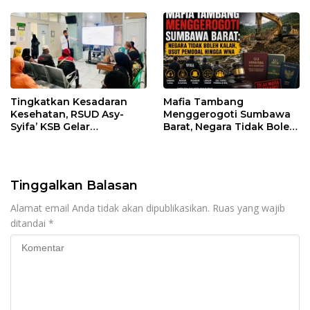
Regulasi
Tingkatkan Kesadaran
Mafia Tambang
Kesehatan, RSUD Asy-
Menggerogoti Sumbawa
Syifa’ KSB Gelar
Barat, Negara Tidak Boleh
Penyuluhan Diabetes
Kalah, Usut Pemodal
Melitus pada Lansia
hingga WNA
Tinggalkan Balasan
Alamat email Anda tidak akan dipublikasikan.
Ruas yang wajib
ditandai
*