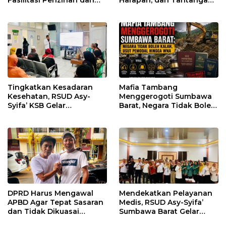
Fasilitasi Perizinan dan
Harapan, dan Tantangan
Pastikan Kepatuhan
Penegakan Hukum
Regulasi
Tingkatkan Kesadaran
Mafia Tambang
Kesehatan, RSUD Asy-
Menggerogoti Sumbawa
Syifa’ KSB Gelar
Barat, Negara Tidak Boleh
Penyuluhan Diabetes
Kalah, Usut Pemodal
Melitus pada Lansia
hingga WNA
DPRD Harus Mengawal
Mendekatkan Pelayanan
APBD Agar Tepat Sasaran
Medis, RSUD Asy-Syifa’
dan Tidak Dikuasai
Sumbawa Barat Gelar
Kepentingan Kelompok
Sosialisasi dan Edukasi