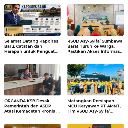
Tertentu
Kesehatan di Taliwang
Selamat Datang Kapolres
RSUD Asy-Syifa’ Sumbawa
Baru, Catatan dan
Barat Turun ke Warga,
Harapan untuk Penguatan
Pastikan Akses Informasi
Polres Sumbawa Barat
Kesehatan Transparan
ORGANDA KSB Desak
Matangkan Persiapan
Pemerintah dan ASDP
MCU Karyawan PT AMNT,
Atasi Kemacetan Kronis di
Tim RSUD Asy-Syifa’
Pelabuhan Poto Tano
Kunjungi Buin Batu Clinic