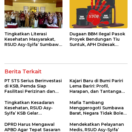
Tingkatkan Literasi
Dugaan BBM Ilegal Pasok
Kesehatan Masyarakat,
Proyek Bendungan Tiu
RSUD Asy-Syifa’ Sumbawa
Suntuk, APH Didesak
Barat Gelar Sosialisasi dan
Ambil Tindakan Tegas!
Penyuluhan Diabetes di
Kecamatan Seteluk
Berita Terkait
PT STS Serius Berinvestasi
Kajari Baru di Bumi Pariri
di KSB, Pemda Siap
Lema Bariri: Profil,
Fasilitasi Perizinan dan
Harapan, dan Tantangan
Pastikan Kepatuhan
Penegakan Hukum
Regulasi
Tingkatkan Kesadaran
Mafia Tambang
Kesehatan, RSUD Asy-
Menggerogoti Sumbawa
Syifa’ KSB Gelar
Barat, Negara Tidak Boleh
Penyuluhan Diabetes
Kalah, Usut Pemodal
Melitus pada Lansia
hingga WNA
DPRD Harus Mengawal
Mendekatkan Pelayanan
APBD Agar Tepat Sasaran
Medis, RSUD Asy-Syifa’