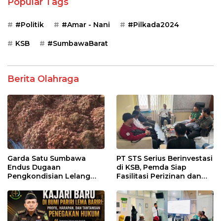
Popular Tags
#Politik
#Amar - Nani
#Pilkada2024
KSB
#SumbawaBarat
Berita Olahraga
Garda Satu Sumbawa
PT STS Serius Berinvestasi
Endus Dugaan
di KSB, Pemda Siap
Pengkondisian Lelang
Fasilitasi Perizinan dan
dan Manipulasi Asal-Usul
Pastikan Kepatuhan
Benih Bawang Merah
Regulasi
senilai Rp 7,5 Miliar