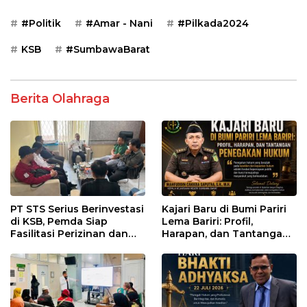
#Politik
#Amar - Nani
#Pilkada2024
KSB
#SumbawaBarat
Berita Olahraga
PT STS Serius Berinvestasi
Kajari Baru di Bumi Pariri
di KSB, Pemda Siap
Lema Bariri: Profil,
Fasilitasi Perizinan dan
Harapan, dan Tantangan
Pastikan Kepatuhan
Penegakan Hukum
Regulasi