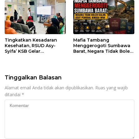
Tingkatkan Kesadaran
Mafia Tambang
Kesehatan, RSUD Asy-
Menggerogoti Sumbawa
Syifa’ KSB Gelar
Barat, Negara Tidak Boleh
Penyuluhan Diabetes
Kalah, Usut Pemodal
Melitus pada Lansia
hingga WNA
Tinggalkan Balasan
Alamat email Anda tidak akan dipublikasikan.
Ruas yang wajib
ditandai
*