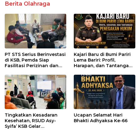
Berita Olahraga
PT STS Serius Berinvestasi
Kajari Baru di Bumi Pariri
di KSB, Pemda Siap
Lema Bariri: Profil,
Fasilitasi Perizinan dan
Harapan, dan Tantangan
Pastikan Kepatuhan
Penegakan Hukum
Regulasi
Tingkatkan Kesadaran
Ucapan Selamat Hari
Kesehatan, RSUD Asy-
Bhakti Adhyaksa Ke-66
Syifa’ KSB Gelar
Penyuluhan Diabetes
Melitus pada Lansia