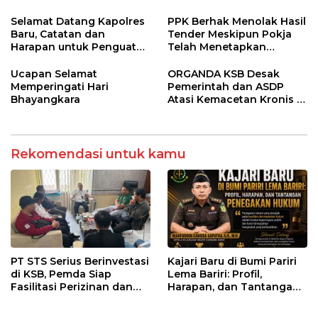
Kepentingan Kelompok
Tertentu
Selamat Datang Kapolres
PPK Berhak Menolak Hasil
Baru, Catatan dan
Tender Meskipun Pokja
Harapan untuk Penguatan
Telah Menetapkan
Polres Sumbawa Barat
Pemenang
Ucapan Selamat
ORGANDA KSB Desak
Memperingati Hari
Pemerintah dan ASDP
Bhayangkara
Atasi Kemacetan Kronis di
Pelabuhan Poto Tano
Rekomendasi untuk kamu
PT STS Serius Berinvestasi
Kajari Baru di Bumi Pariri
di KSB, Pemda Siap
Lema Bariri: Profil,
Fasilitasi Perizinan dan
Harapan, dan Tantangan
Pastikan Kepatuhan
Penegakan Hukum
Regulasi