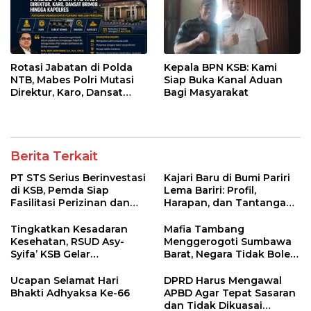
Rotasi Jabatan di Polda
Kepala BPN KSB: Kami
NTB, Mabes Polri Mutasi
Siap Buka Kanal Aduan
Direktur, Karo, Dansat
Bagi Masyarakat
Brimob hingga Kapolres
Berita Terkait
PT STS Serius Berinvestasi
Kajari Baru di Bumi Pariri
di KSB, Pemda Siap
Lema Bariri: Profil,
Fasilitasi Perizinan dan
Harapan, dan Tantangan
Pastikan Kepatuhan
Penegakan Hukum
Regulasi
Tingkatkan Kesadaran
Mafia Tambang
Kesehatan, RSUD Asy-
Menggerogoti Sumbawa
Syifa’ KSB Gelar
Barat, Negara Tidak Boleh
Penyuluhan Diabetes
Kalah, Usut Pemodal
Melitus pada Lansia
hingga WNA
Ucapan Selamat Hari
DPRD Harus Mengawal
Bhakti Adhyaksa Ke-66
APBD Agar Tepat Sasaran
dan Tidak Dikuasai