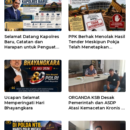
Selamat Datang Kapolres
PPK Berhak Menolak Hasil
Baru, Catatan dan
Tender Meskipun Pokja
Harapan untuk Penguatan
Telah Menetapkan
Polres Sumbawa Barat
Pemenang
Ucapan Selamat
ORGANDA KSB Desak
Memperingati Hari
Pemerintah dan ASDP
Bhayangkara
Atasi Kemacetan Kronis di
Pelabuhan Poto Tano