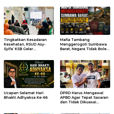
Pastikan Kepatuhan
Penegakan Hukum
Regulasi
Tingkatkan Kesadaran
Mafia Tambang
Kesehatan, RSUD Asy-
Menggerogoti Sumbawa
Syifa’ KSB Gelar
Barat, Negara Tidak Boleh
Penyuluhan Diabetes
Kalah, Usut Pemodal
Melitus pada Lansia
hingga WNA
Ucapan Selamat Hari
DPRD Harus Mengawal
Bhakti Adhyaksa Ke-66
APBD Agar Tepat Sasaran
dan Tidak Dikuasai
Kepentingan Kelompok
Tertentu