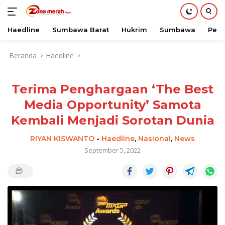
Haedline
Sumbawa Barat
Hukrim
Sumbawa
Peri
Langsung
Beranda
Haedline
ke
konten
Terima Penghargaan ‘The Best
Media Opportunity’ Samota
Kembali Menjadi Sorotan Dunia
RIYAN KISWANTO
-
Haedline
,
Nasional
,
News
September 5, 2022