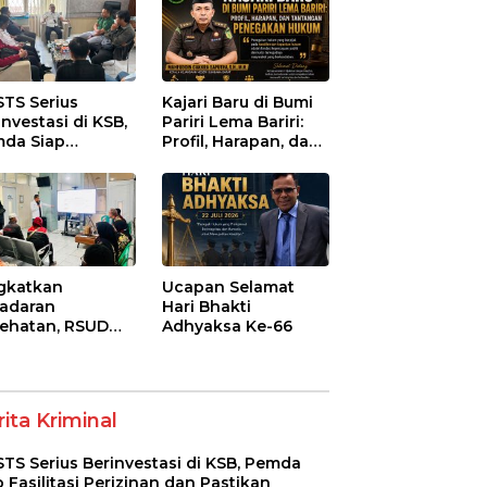
STS Serius
Kajari Baru di Bumi
investasi di KSB,
Pariri Lema Bariri:
da Siap
Profil, Harapan, dan
litasi Perizinan
Tantangan
 Pastikan
Penegakan Hukum
atuhan Regulasi
gkatkan
Ucapan Selamat
adaran
Hari Bhakti
ehatan, RSUD
Adhyaksa Ke-66
-Syifa’ KSB Gelar
yuluhan
betes Melitus
a Lansia
ita Kriminal
STS Serius Berinvestasi di KSB, Pemda
p Fasilitasi Perizinan dan Pastikan