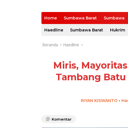
Home
Sumbawa Barat
Sumbawa
Haedline
Sumbawa Barat
Hukrim
Beranda
Haedline
Miris, Mayorita
Tambang Batu 
RIYAN KISWANTO
-
Ha
Komentar