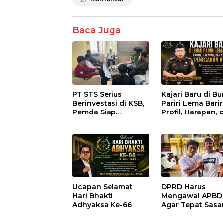
Baca Juga
PT STS Serius
Kajari Baru di B
Berinvestasi di KSB,
Pariri Lema Bariri
Pemda Siap
Profil, Harapan, 
Fasilitasi Perizinan
Tantangan
dan Pastikan
Penegakan Huk
Kepatuhan Regulasi
Ucapan Selamat
DPRD Harus
Hari Bhakti
Mengawal APBD
Adhyaksa Ke-66
Agar Tepat Sasa
dan Tidak Dikua
Kepentingan