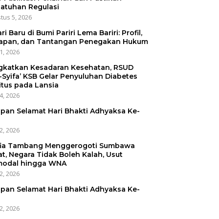
atuhan Regulasi
tus 5, 2026
ri Baru di Bumi Pariri Lema Bariri: Profil,
apan, dan Tantangan Penegakan Hukum
31, 2026
gkatkan Kesadaran Kesehatan, RSUD
-Syifa’ KSB Gelar Penyuluhan Diabetes
itus pada Lansia
24, 2026
pan Selamat Hari Bhakti Adhyaksa Ke-
22, 2026
ia Tambang Menggerogoti Sumbawa
at, Negara Tidak Boleh Kalah, Usut
odal hingga WNA
22, 2026
pan Selamat Hari Bhakti Adhyaksa Ke-
22, 2026