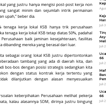
Kep
al yang justru hanya mengisi post-post kerja non
Agus
ang sangat minim dan sejumlah intrik permainan
Kaja
an upah,” beber dia.
Har
Juli 
% tenaga kerja lokal KSB hanya trik perusahaan
tenaga kerja lokal KSB tetap diatas 50%, padahal
Tin
Asy
 Perusahaan baik jaminan kesejahteraan, fasilitas
Mel
ya dibanding mereka yang berasal dari luar.
Juli 
Uca
a sebagai orang lokal KSB justru dipertontonkan
66
keberadaan tambang yang ada di daerah kita, dan
Juli 
i bos-bos dengan posisi strategis sedangkan kita
Maf
bkon dengan status kontrak kerja tertentu yang
Bar
tidak dilanjutkan dengan alasan menyesuaikan
Pem
Juli 
Uca
ersoalan keberpihakan Perusahaan melihat pekerja
66
Juli 
ata, kalau alasannya SDM, dirinya justru bingung