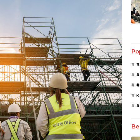
Po
#
#
#
K
#
Be