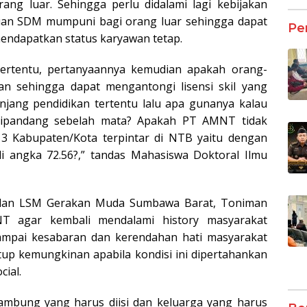
ng luar. Sehingga perlu didalami lagi kebijakan
cuan SDM mumpuni bagi orang luar sehingga dapat
Pe
mendapatkan status karyawan tetap.
 tertentu, pertanyaannya kemudian apakah orang-
kan sehingga dapat mengantongi lisensi skil yang
njang pendidikan tertentu lalu apa gunanya kalau
dipandang sebelah mata? Apakah PT AMNT tidak
 3 Kabupaten/Kota terpintar di NTB yaitu dengan
 angka 72.56?,” tandas Mahasiswa Doktoral Ilmu
lan LSM Gerakan Muda Sumbawa Barat, Toniman
T agar kembali mendalami history masyarakat
ampai kesabaran dan kerendahan hati masyarakat
tup kemungkinan apabila kondisi ini dipertahankan
cial.
lambung yang harus diisi dan keluarga yang harus