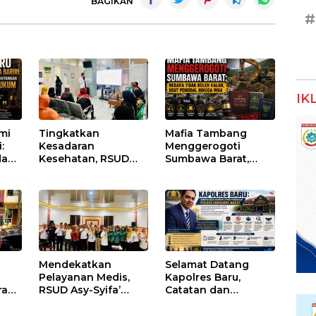
BAGIKAN
#
IK
umi
Tingkatkan
Mafia Tambang
:
Kesadaran
Menggerogoti
dan
Kesehatan, RSUD
Sumbawa Barat,
Asy-Syifa’ KSB Gelar
Negara Tidak Boleh
um
Penyuluhan
Kalah, Usut Pemodal
Diabetes Melitus
hingga WNA
pada Lansia
Mendekatkan
Selamat Datang
Pelayanan Medis,
Kapolres Baru,
ran
RSUD Asy-Syifa’
Catatan dan
sai
Sumbawa Barat
Harapan untuk
Gelar Sosialisasi dan
Penguatan Polres