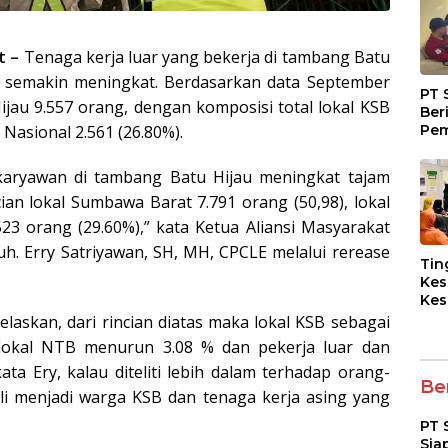
t –
Tenaga kerja luar yang bekerja di tambang Batu
 semakin meningkat. Berdasarkan data September
PT 
jau 9.557 orang, dengan komposisi total lokal KSB
Ber
Pem
 Nasional 2.561 (26.80%).
Fasi
dan
 karyawan di tambang Batu Hijau meningkat tajam
Kep
ian lokal Sumbawa Barat 7.791 orang (50,98), lokal
23 orang (29.60%),” kata Ketua Aliansi Masyarakat
. Erry Satriyawan, SH, MH, CPCLE melalui rerease
Tin
Kes
Kes
Asy
elaskan, dari rincian diatas maka lokal KSB sebagai
Pen
lokal NTB menurun 3.08 % dan pekerja luar dan
Dia
ata Ery, kalau diteliti lebih dalam terhadap orang-
pad
Ber
li menjadi warga KSB dan tenaga kerja asing yang
PT 
Sia