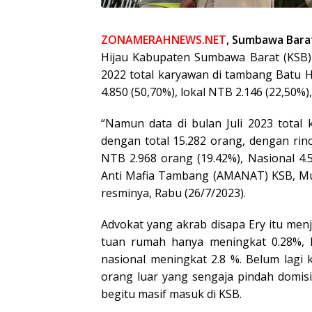
ZONAMERAHNEWS.NET
, Sumbawa Bara
Hijau Kabupaten Sumbawa Barat (KSB)
2022 total karyawan di tambang Batu Hi
4.850 (50,70%), lokal NTB 2.146 (22,50%),
“Namun data di bulan Juli 2023 total
dengan total 15.282 orang, dengan rinc
NTB 2.968 orang (19.42%), Nasional 4.5
Anti Mafia Tambang (AMANAT) KSB, Muh
resminya, Rabu (26/7/2023).
Advokat yang akrab disapa Ery itu menj
tuan rumah hanya meningkat 0.28%, 
nasional meningkat 2.8 %. Belum lagi k
orang luar yang sengaja pindah domisi
begitu masif masuk di KSB.